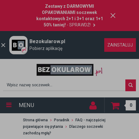
Zestawy z DARMOWYMI
OPAKOWANIAMI soczewek
kontaktowych 2+1 i 3+1 oraz 1+1
50% taniej!
- SPRAWDŹ!
Bezokularow.pl
ZAINSTALUJ
Pobierz aplikację
MENU
0
Strona główna
Poradnik
FAQ - najczęściej
pojawiające się pytania
Dlaczego soczewki
zachodzą mgłą?