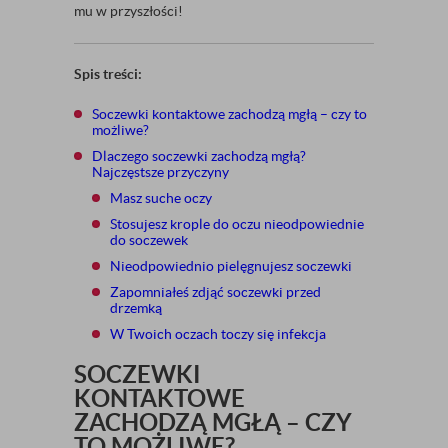
mu w przyszłości!
Spis treści:
Soczewki kontaktowe zachodzą mgłą – czy to
możliwe?
Dlaczego soczewki zachodzą mgłą?
Najczęstsze przyczyny
Masz suche oczy
Stosujesz krople do oczu nieodpowiednie
do soczewek
Nieodpowiednio pielęgnujesz soczewki
Zapomniałeś zdjąć soczewki przed
drzemką
W Twoich oczach toczy się infekcja
SOCZEWKI
KONTAKTOWE
ZACHODZĄ MGŁĄ – CZY
TO MOŻLIWE?