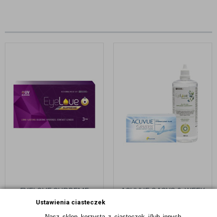
EYELOVE SUPREME
ACUVUE OASYS 2-WEEK
LONG-LASTING 3 SZTUKI
6 SZT. + EYELOVE
Ustawienia ciasteczek
NATURAL+ 400 ML
Nasz sklep korzysta z ciasteczek i/lub innych