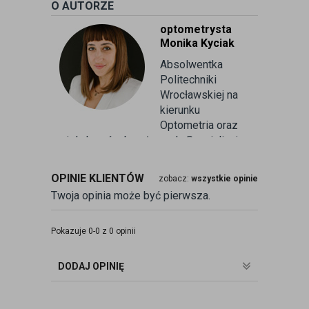
O AUTORZE
optometrysta
Monika Kyciak
Absolwentka
Politechniki
Wrocławskiej na
kierunku
Optometria oraz
wielu kursów branżowych. Specjalizuje
się w badaniu refrakcji wzroku oraz
kontaktologii, czyli dobieraniu
OPINIE KLIENTÓW
zobacz:
wszystkie opinie
soczewek kontaktowych miękkich. Od
Twoja opinia może być pierwsza.
ponad 10 lat pracuje w branży
związanej z korekcją wzroku jako
optometrysta pracujący w gabinecie.
Pokazuje 0-0 z 0 opinii
Pomaga pacjentom przeprowadzając
badania wad refrakcji, dobierając
DODAJ OPINIĘ
okulary oraz soczewki kontaktowe.
zobacz:
więcej wpisów autora