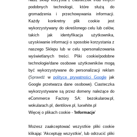
49,99
pln
103,49
pln
podobnych technologii, które służą do
gromadzenia i przechowywania informacji.
Każdy konkretny plik cookie jest
wykorzystywany do określonego celu lub celów,
takich jak identyfikacja użytkownika,
uzyskiwanie informacji o sposobie korzystania z
naszego Sklepu lub w celu spersonalizowania
INFORMACJE KONTAKTOWE
wyświetlanych treści.
Pliki cookie/podobne
technologie/dane osobowe użytkowników mogą
JAK ZAMAWIAĆ?
być wykorzystywane do personalizacji reklam
ZWROTY I REKLAMACJA
(
Sprawdź
w
polityce prywatności Google
jak
Google przetwarza dane osobowe
). Ciasteczka
WARUNKI ZAKUPÓW
wykorzystywane są przez domeny należące do
eCommerce Factory SA: bezokularow.pl,
O NAS
wokularach.pl, dentilove.pl, luxwhite.pl
RANKINGI SOCZEWEK
Więcej o plikach cookie - '
Informacje
'
SOCZEWKI KOLOROWE
Możesz zaakceptować wszystkie pliki cookie
Zwrot (odstąpienie od umowy)
klikając 'Akceptuję wszystkie', lub odrzucić pliki