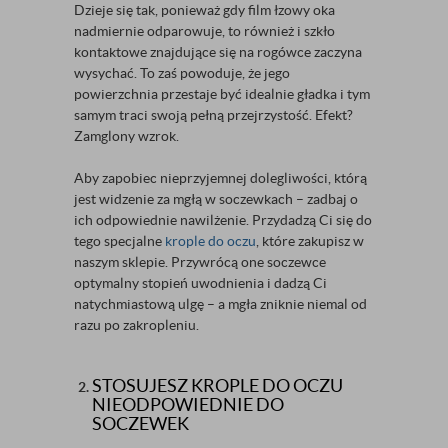
Dzieje się tak, ponieważ gdy film łzowy oka
nadmiernie odparowuje, to również i szkło
kontaktowe znajdujące się na rogówce zaczyna
wysychać. To zaś powoduje, że jego
powierzchnia przestaje być idealnie gładka i tym
samym traci swoją pełną przejrzystość. Efekt?
Zamglony wzrok.
Aby zapobiec nieprzyjemnej dolegliwości, którą
jest widzenie za mgłą w soczewkach – zadbaj o
ich odpowiednie nawilżenie. Przydadzą Ci się do
tego specjalne
krople do oczu
, które zakupisz w
naszym sklepie. Przywrócą one soczewce
optymalny stopień uwodnienia i dadzą Ci
natychmiastową ulgę – a mgła zniknie niemal od
razu po zakropleniu.
STOSUJESZ KROPLE DO OCZU
NIEODPOWIEDNIE DO
SOCZEWEK