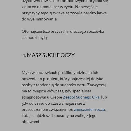
użytkowników szkieł kontaktowych borykała się
z nim co najmniej raz w życiu. Na szczęście
przyczyny tego zjawiska są zwykle bardzo łatwe
do wyeliminowania.
Oto najczęstsze przyczyny, dlaczego soczewka
zachodzi mgłą:
MASZ SUCHE OCZY
Mgła w soczewkach po kilku godzinach ich
noszenia to problem, który najczęściej dotyka
osoby z tendencją do suchości oczu. Zazwyczaj
ma to miejsce wówczas, gdy specjalista
zdiagnozował u Ciebie
Zespół Suchego Oka
, lub
gdy od czasu do czasu zmagasz się z
przesuszeniem związanym ze
zmęczeniem oczu
.
Tutaj znajdziesz 4 sposoby na walkę z jego
objawami.