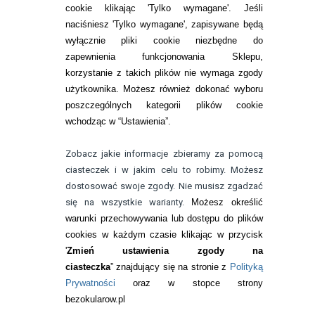
cookie klikając 'Tylko wymagane'. Jeśli
ZMIEŃ USTAWIENIA ZGODY NA CIASTECZKA
naciśniesz 'Tylko wymagane', zapisywane będą
wyłącznie pliki cookie niezbędne do
KONTAKT
zapewnienia funkcjonowania Sklepu,
korzystanie z takich plików nie wymaga zgody
telefon:
22 113 44 42
użytkownika. Możesz również dokonać wyboru
poszczególnych kategorii plików cookie
telefon:
wchodząc w “Ustawienia”.
732 08 08 72
e-mail:
Zobacz jakie informacje zbieramy za pomocą
kontakt@bezokularow.pl
ciasteczek i w jakim celu to robimy. Możesz
dostosować swoje zgody. Nie musisz zgadzać
się na wszystkie warianty.
Możesz określić
warunki przechowywania lub dostępu do plików
cookies w każdym czasie klikając w przycisk
'
Zmień ustawienia zgody na
ciasteczka
” znajdujący się na stronie z
Polityką
Prywatności
oraz w stopce strony
bezokularow.pl