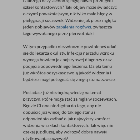
Dlaczego oczy zachodzą mgłą nawet po zdjęciu
szkieł kontaktowych? Taki objaw może świadczyć
o czymś poważniejszym, niż tylko małe błędy w
pielęgnacji soczewek. Widzenie jak przez mgłę to
jeden z objawów
zapalenia rogówki
, zwłaszcza
tego wywołanego przez pierwotniaki.
W tym przypadku niezwłocznie powinieneś udać
się do lekarza okulisty. Infekcja narządu wzroku
wymaga bowiem jak najszybszej diagnozy oraz
podjęcia odpowiedniego leczenia. Dzięki temu
już wkrótce odzyskasz swoją jakość widzenia i
będziesz mógł pożegnać się z mgłą raz na zawsze.
Posiadasz już niezbędną wiedzę na temat
przyczyn, które mogą stać za mgłą w soczewkach.
Będzie Ci ona niezbędna do tego, aby nie
dopuścić już więcej do takiego stanu i
odpowiednio zadbać o jak najwyższy komfort
widzenia w szkłach kontaktowych. Tak więc nie
czekaj już dłużej, aby wdrożyć dobre nawyki
użytkowania soczewek!