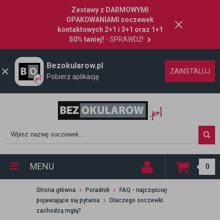
Zestawy z DARMOWYMI
OPAKOWANIAMI soczewek
kontaktowych 2+1 i 3+1 oraz 1+1
50% taniej!
- SPRAWDŹ!
Bezokularow.pl
ZAINSTALUJ
Pobierz aplikację
MENU
0
Strona główna
Poradnik
FAQ - najczęściej
pojawiające się pytania
Dlaczego soczewki
zachodzą mgłą?