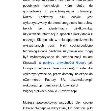
KONSERWANTÓW
99,99
pln
39,99
pln
podobnych technologii, które służą do
gromadzenia i przechowywania informacji.
Każdy konkretny plik cookie jest
wykorzystywany do określonego celu lub celów,
takich jak identyfikacja użytkownika,
uzyskiwanie informacji o sposobie korzystania z
naszego Sklepu lub w celu spersonalizowania
INFORMACJE KONTAKTOWE
wyświetlanych treści.
Pliki cookie/podobne
technologie/dane osobowe użytkowników mogą
JAK ZAMAWIAĆ?
być wykorzystywane do personalizacji reklam
ZWROTY I REKLAMACJA
(
Sprawdź
w
polityce prywatności Google
jak
Google przetwarza dane osobowe
). Ciasteczka
WARUNKI ZAKUPÓW
wykorzystywane są przez domeny należące do
eCommerce Factory SA: bezokularow.pl,
O NAS
wokularach.pl, dentilove.pl, luxwhite.pl
RANKINGI SOCZEWEK
Więcej o plikach cookie - '
Informacje
'
SOCZEWKI KOLOROWE
Możesz zaakceptować wszystkie pliki cookie
Zwrot (odstąpienie od umowy)
klikając 'Akceptuję wszystkie', lub odrzucić pliki