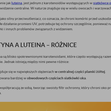
nie jak
luteina
, jest jednym z karotenoidów występujących w
siatkówce 
 widzenie centralne. W naturze znajduje się w wielu owocach i warzywac
 jako silny przeciwutleniacz, co oznacza, że chroni komórki przed uszko
łe działanie promieni UV, potrzebuje tej ochrony szczególnie, ponieważ 
wki i innych problemów związanych z widzeniem.
YNA A LUTEINA – RÓŻNICE
ina są blisko spokrewnionymi karotenoidami, które często występują raz
e. Jednak istnieją między nimi pewne różnice:
jduje się w największych stężeniach
w centralnej części plamki żółtej
.
kowana bardziej w
obwodowych częściach siatkówki oka
.
współpracują ze sobą, tworząc swoisty filtr ochronny, który chroni oko 
.