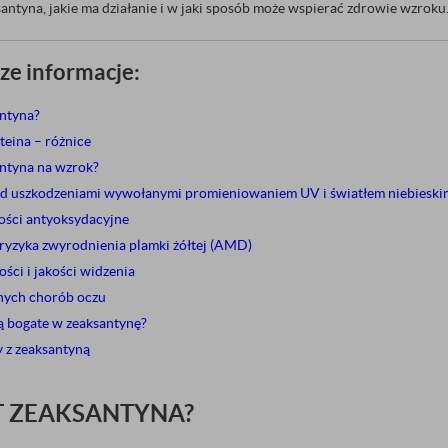
santyna, jakie ma działanie i w jaki sposób może wspierać zdrowie wzroku
ze informacje:
antyna?
teina – różnice
antyna na wzrok?
d uszkodzeniami wywołanymi promieniowaniem UV i światłem niebieski
ości antyoksydacyjne
ryzyka zwyrodnienia plamki żółtej (AMD)
ści i jakości widzenia
nych chorób oczu
ą bogate w zeaksantynę?
 z zeaksantyną
T ZEAKSANTYNA?