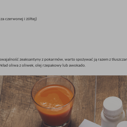
za czerwonej i żółtej)
swajalność zeaksantyny z pokarmów, warto spożywać ją razem z tłuszczam
kład oliwa z oliwek, olej rzepakowy lub awokado.