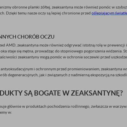
izmy obronne plamki żółtej, zeaksantyna może również pomóc w szybszy
h. Dzięki temu nasze oczy są lepiej chronione przed
oślepiającym światł
INNYCH CHORÓB OCZU
ed AMD, zeaksantyna może również odgrywać istotną rolę w prewencji i
oka staje się mętna, prowadząc do stopniowego pogorszenia widzenia. Str
aściwości zeaksantyny mogą pomóc w ochronie soczewki przed uszkodzeni
 antyoksydacyjnym i ochronnym przed promieniowaniem, zeaksantyna wsp
rób degeneracyjnych, jak i związanych z nadmierną ekspozycją na szkod
ODUKTY SĄ BOGATE W ZEAKSANTYNĘ?
uje głównie w produktach pochodzenia roślinnego, zwłaszcza w warzyw
iemy w: