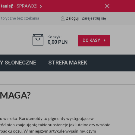
taniej!
- SPRAWDŹ!
 toryczne bez czekania
Zaloguj
Zarejestruj się
Koszyk:
DO KASY
0,00
PLN
Y SŁONECZNE
STREFA MAREK
OMAGA?
du wzroku. Karotenoidy to pigmenty występujące w
nich znajdują się takie substancje jak luteina czy właśnie
ypadku oczu. W niniejszym artykule wyjaśnimy, czym