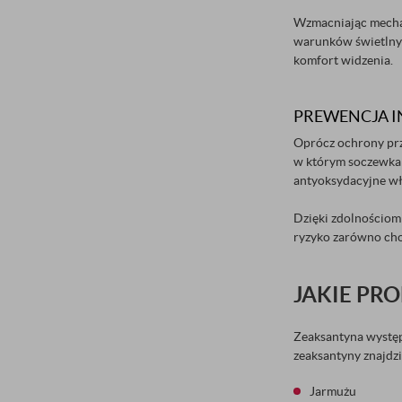
Wzmacniając mechan
warunków świetlnyc
komfort widzenia.
PREWENCJA 
Oprócz ochrony prz
w którym soczewka 
antyoksydacyjne wł
Dzięki zdolnościom
ryzyko zarówno cho
JAKIE PR
Zeaksantyna występ
zeaksantyny znajdz
Jarmużu