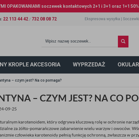
I OPAKOWANIAMI soczewek kontaktowych 2+1 i 3+1 oraz 1+1 50% 
22 113 44 42
732 08 08 72
Ekspresowa wysyłka
|
Soczewki
e
:
/
NY KROPLE AKCESORIA
WYPRZEDAŻ
OKULAR
ntyna – czym jest? Na co pomaga?
NTYNA – CZYM JEST? NA CO P
024-09-25
aturalnym karotenoidem, który odgrywa kluczową rolę w ochronie narzą
zialne za żółto-pomarańczowe zabarwienie wielu warzyw i owoców. Wśród 
anizmie człowieka karotenoidy pełnią funkcję ochronną, zwłaszcza w prz