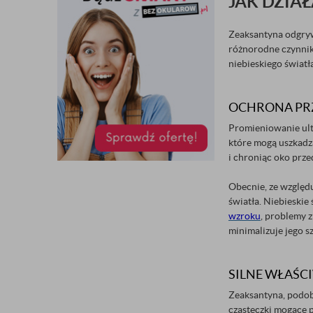
JAK DZIA
Zeaksantyna odgrywa
różnorodne czynniki
niebieskiego świat
OCHRONA PRZ
Promieniowanie ult
które mogą uszkadza
i chroniąc oko prze
Obecnie, ze względ
światła. Niebieskie
wzroku
, problemy z
minimalizuje jego 
SILNE WŁAŚC
Zeaksantyna, podobn
cząsteczki mogące 