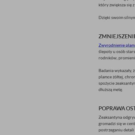
który zwiększa się 
Dzięki swoim silnym
ZMNIEJSZENI
Zwyrodnienie plamk
ślepoty u osób star
rodników, promienio
Badania wykazały, 
plamce żółtej, chro
spożycie zeaksanty
dłuższą metę.
POPRAWA OST
Zeaksantyna odgryw
gromadzi się w cent
postrzeganiu detal