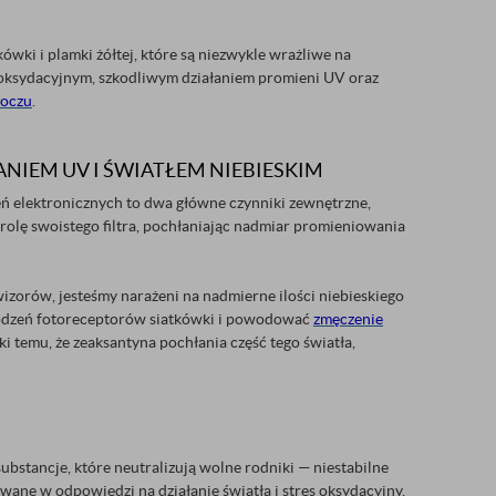
wki i plamki żółtej, które są niezwykle wrażliwe na
m oksydacyjnym, szkodliwym działaniem promieni UV oraz
 oczu
.
EM UV I ŚWIATŁEM NIEBIESKIM
eń elektronicznych to dwa główne czynniki zewnętrzne,
rolę swoistego filtra, pochłaniając nadmiar promieniowania
izorów, jesteśmy narażeni na nadmierne ilości niebieskiego
szkodzeń fotoreceptorów siatkówki i powodować
zmęczenie
i temu, że zeaksantyna pochłania część tego światła,
ubstancje, które neutralizują wolne rodniki — niestabilne
ne w odpowiedzi na działanie światła i stres oksydacyjny,