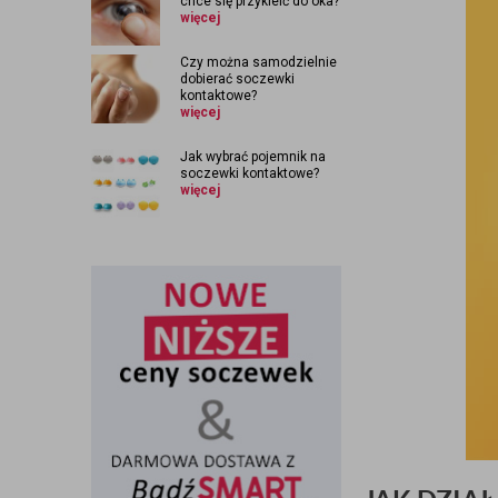
chce się przykleić do oka?
więcej
Czy można samodzielnie
dobierać soczewki
kontaktowe?
więcej
Jak wybrać pojemnik na
soczewki kontaktowe?
więcej