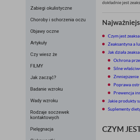
dokładnie jest zeak
Zabiegi okulistyczne
Choroby i schorzenia oczu
Najważniejs
Objawy oczne
Czym jest zeaks
Artykuły
Zeaksantyna a lu
Jak działa zeaks
Czy wiesz że
Ochrona prze
FILMY
Silne właściw
Zmniejszenie 
Jak zacząć?
Poprawa ostro
Badanie wzroku
Prewencja in
Wady wzroku
Jakie produkty s
Suplementy diety
Rodzaje soczewek
kontaktowych
CZYM JES
Pielęgnacja