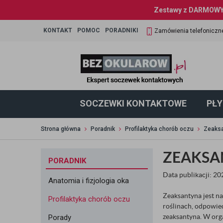
Zestawy z DARMOWYM
KONTAKT
POMOC
PORADNIKI
Zamówienia telefoniczn
SOCZEWKI KONTAKTOWE
PŁY
Strona główna
Poradnik
Profilaktyka chorób oczu
Zeaksa
ZEAKSA
PORADNIK
Data publikacji: 2
Anatomia i fizjologia oka
Zeaksantyna jest n
Profilaktyka chorób oczu
roślinach, odpowied
zeaksantyna. W org
Porady