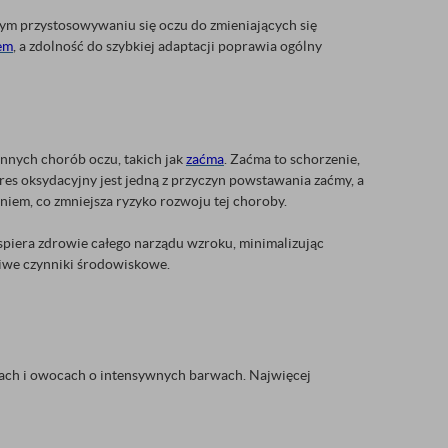
m przystosowywaniu się oczu do zmieniających się
em
, a zdolność do szybkiej adaptacji poprawia ogólny
nnych chorób oczu, takich jak
zaćma
. Zaćma to schorzenie,
es oksydacyjny jest jedną z przyczyn powstawania zaćmy, a
em, co zmniejsza ryzyko rozwoju tej choroby.
iera zdrowie całego narządu wzroku, minimalizując
liwe czynniki środowiskowe.
ach i owocach o intensywnych barwach. Najwięcej