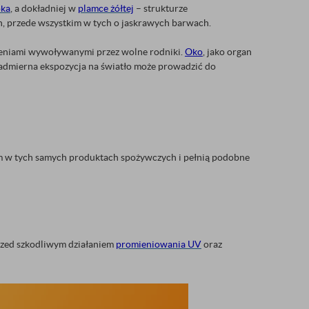
oka
, a dokładniej w
plamce żółtej
– strukturze
h, przede wszystkim w tych o jaskrawych barwach.
dzeniami wywoływanymi przez wolne rodniki.
Oko
, jako organ
nadmierna ekspozycja na światło może prowadzić do
em w tych samych produktach spożywczych i pełnią podobne
przed szkodliwym działaniem
promieniowania UV
oraz