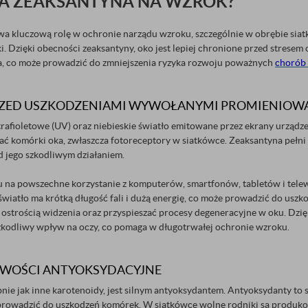
ŁA ZEAKSANTYNA NA WZROK?
 kluczową rolę w ochronie narządu wzroku, szczególnie w obrębie siatkó
. Dzięki obecności zeaksantyny, oko jest lepiej chronione przed strese
ła, co może prowadzić do zmniejszenia ryzyka rozwoju poważnych
chorób
ED USZKODZENIAMI WYWOŁANYMI PROMIENIOWANI
rafioletowe (UV) oraz niebieskie światło emitowane przez ekrany urządz
ć komórki oka, zwłaszcza fotoreceptory w siatkówce. Zeaksantyna pełni 
d jego szkodliwym działaniem.
u na powszechne korzystanie z komputerów, smartfonów, tabletów i telew
 światło ma krótką długość fali i dużą energię, co może prowadzić do u
 ostrością widzenia oraz przyspieszać procesy degeneracyjne w oku. Dzięk
szkodliwy wpływ na oczy, co pomaga w długotrwałej ochronie wzroku.
IWOŚCI ANTYOKSYDACYJNE
ie jak inne karotenoidy, jest silnym antyoksydantem. Antyoksydanty to s
prowadzić do uszkodzeń komórek. W siatkówce wolne rodniki są produkowa