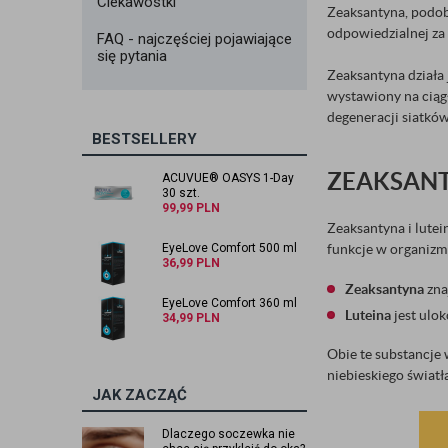
Ciekawostki
Zeaksantyna, podob
odpowiedzialnej za
FAQ - najczęściej pojawiające
się pytania
Zeaksantyna działa
wystawiony na ciąg
degeneracji siatkó
BESTSELLERY
ZEAKSANT
ACUVUE® OASYS 1-Day
30 szt.
99,99
PLN
Zeaksantyna i lute
EyeLove Comfort 500 ml
funkcje w organizmi
36,99
PLN
Zeaksantyna
zna
EyeLove Comfort 360 ml
Luteina
jest ulo
34,99
PLN
Obie te substancje 
niebieskiego światła
JAK ZACZĄĆ
Dlaczego soczewka nie