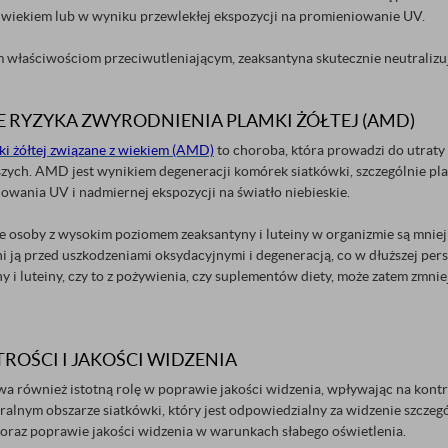
z wiekiem lub w wyniku przewlekłej ekspozycji na promieniowanie UV.
 właściwościom przeciwutleniającym, zeaksantyna skutecznie neutralizuj
E RYZYKA ZWYRODNIENIA PLAMKI ŻÓŁTEJ (AMD)
i żółtej związane z wiekiem (AMD)
to choroba, która prowadzi do utraty 
szych. AMD jest wynikiem degeneracji komórek siatkówki, szczególnie plam
wania UV i nadmiernej ekspozycji na światło niebieskie.
że osoby z wysokim poziomem zeaksantyny i luteiny w organizmie są mni
ni ją przed uszkodzeniami oksydacyjnymi i degeneracją, co w dłuższej p
ny i luteiny, czy to z pożywienia, czy suplementów diety, może zatem zm
ROŚCI I JAKOŚCI WIDZENIA
a również istotną rolę w poprawie jakości widzenia, wpływając na kontr
ralnym obszarze siatkówki, który jest odpowiedzialny za widzenie szcze
i oraz poprawie jakości widzenia w warunkach słabego oświetlenia.