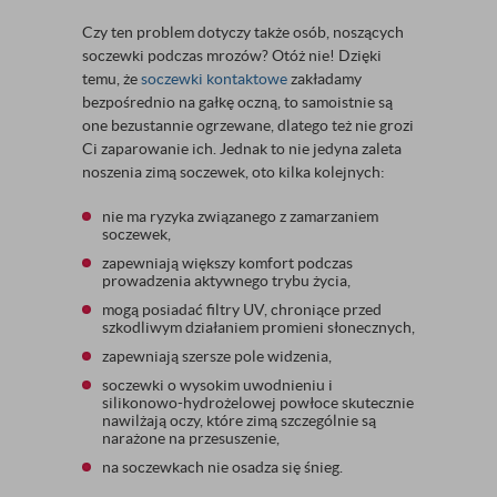
Czy ten problem dotyczy także osób, noszących
soczewki podczas mrozów? Otóż nie! Dzięki
temu, że
soczewki kontaktowe
zakładamy
bezpośrednio na gałkę oczną, to samoistnie są
one bezustannie ogrzewane, dlatego też nie grozi
Ci zaparowanie ich. Jednak to nie jedyna zaleta
noszenia zimą soczewek, oto kilka kolejnych:
nie ma ryzyka związanego z zamarzaniem
soczewek,
zapewniają większy komfort podczas
prowadzenia aktywnego trybu życia,
mogą posiadać filtry UV, chroniące przed
szkodliwym działaniem promieni słonecznych,
zapewniają szersze pole widzenia,
soczewki o wysokim uwodnieniu i
silikonowo-hydrożelowej powłoce skutecznie
nawilżają oczy, które zimą szczególnie są
narażone na przesuszenie,
na soczewkach nie osadza się śnieg.