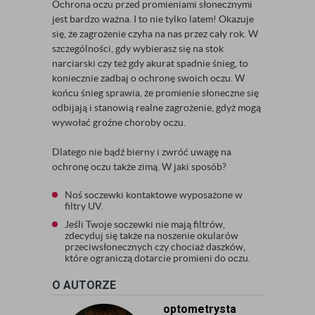
Ochrona oczu przed promieniami słonecznymi
jest bardzo ważna. I to nie tylko latem! Okazuje
się, że zagrożenie czyha na nas przez cały rok. W
szczególności, gdy wybierasz się na stok
narciarski czy też gdy akurat spadnie śnieg, to
koniecznie zadbaj o ochronę swoich oczu. W
końcu śnieg sprawia, że promienie słoneczne się
odbijają i stanowią realne zagrożenie, gdyż mogą
wywołać groźne choroby oczu.
Dlatego nie bądź bierny i zwróć uwagę na
ochronę oczu także zimą. W jaki sposób?
Noś soczewki kontaktowe wyposażone w
filtry UV.
Jeśli Twoje soczewki nie mają filtrów,
zdecyduj się także na noszenie okularów
przeciwsłonecznych czy chociaż daszków,
które ograniczą dotarcie promieni do oczu.
O AUTORZE
optometrysta