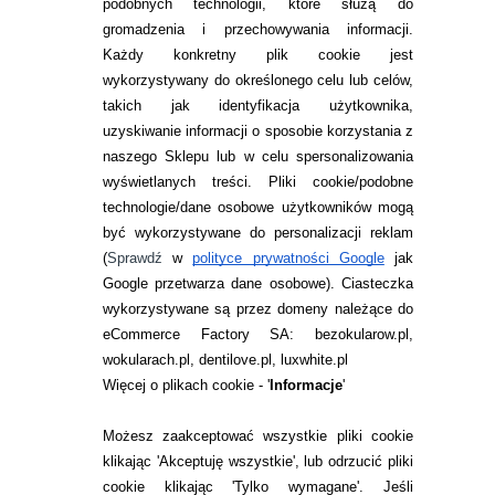
269,97
pln
36,99
pln
podobnych technologii, które służą do
gromadzenia i przechowywania informacji.
Każdy konkretny plik cookie jest
wykorzystywany do określonego celu lub celów,
takich jak identyfikacja użytkownika,
uzyskiwanie informacji o sposobie korzystania z
naszego Sklepu lub w celu spersonalizowania
INFORMACJE KONTAKTOWE
wyświetlanych treści.
Pliki cookie/podobne
technologie/dane osobowe użytkowników mogą
JAK ZAMAWIAĆ?
być wykorzystywane do personalizacji reklam
ZWROTY I REKLAMACJA
(
Sprawdź
w
polityce prywatności Google
jak
Google przetwarza dane osobowe
). Ciasteczka
WARUNKI ZAKUPÓW
wykorzystywane są przez domeny należące do
eCommerce Factory SA: bezokularow.pl,
O NAS
wokularach.pl, dentilove.pl, luxwhite.pl
RANKINGI SOCZEWEK
Więcej o plikach cookie - '
Informacje
'
SOCZEWKI KOLOROWE
Możesz zaakceptować wszystkie pliki cookie
Zwrot (odstąpienie od umowy)
klikając 'Akceptuję wszystkie', lub odrzucić pliki
cookie klikając 'Tylko wymagane'. Jeśli
ZMIEŃ USTAWIENIA ZGODY NA CIASTECZKA