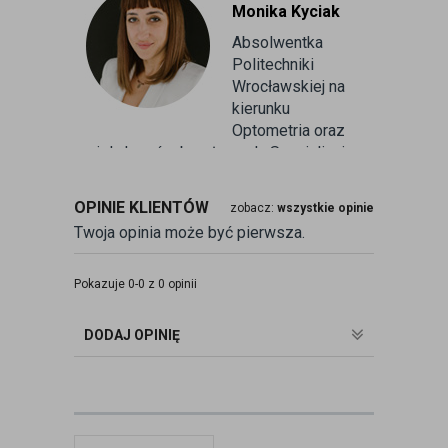
Monika Kyciak
Absolwentka
Politechniki
Wrocławskiej na
kierunku
Optometria oraz
wielu kursów branżowych. Specjalizuje
się w badaniu refrakcji wzroku oraz
kontaktologii, czyli dobieraniu
OPINIE KLIENTÓW
zobacz:
wszystkie opinie
soczewek kontaktowych miękkich. Od
Twoja opinia może być pierwsza.
ponad 10 lat pracuje w branży
związanej z korekcją wzroku jako
optometrysta pracujący w gabinecie.
Pokazuje 0-0 z 0 opinii
Pomaga pacjentom przeprowadzając
badania wad refrakcji, dobierając
DODAJ OPINIĘ
okulary oraz soczewki kontaktowe.
zobacz:
więcej wpisów autora