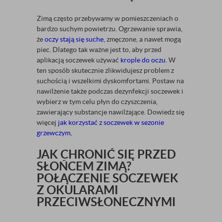
Zimą często przebywamy w pomieszczeniach o
bardzo suchym powietrzu. Ogrzewanie sprawia,
że
oczy stają się suche
, zmęczone, a nawet mogą
piec. Dlatego tak ważne jest to, aby przed
aplikacją soczewek używać
krople do oczu
. W
ten sposób skutecznie zlikwidujesz problem z
suchością i wszelkimi dyskomfortami. Postaw na
nawilżenie także podczas dezynfekcji soczewek i
wybierz w tym celu płyn do czyszczenia,
zawierający substancje nawilżające. Dowiedz się
więcej
jak korzystać z soczewek w sezonie
grzewczym
,
JAK CHRONIĆ SIĘ PRZED
SŁOŃCEM ZIMĄ?
POŁĄCZENIE SOCZEWEK
Z OKULARAMI
PRZECIWSŁONECZNYMI