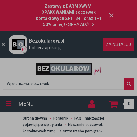
Zestawy z DARMOWYMI
OPAKOWANIAMI soczewek
kontaktowych 2+1 i 3+1 oraz 1+1
50% taniej!
- SPRAWDŹ!
Bezokularow.pl
ZAINSTALUJ
Pobierz aplikację
MENU
0
Strona główna
Poradnik
FAQ - najczęściej
pojawiające się pytania
Noszenie soczewek
kontaktowych zimą – o czym trzeba pamiętać?