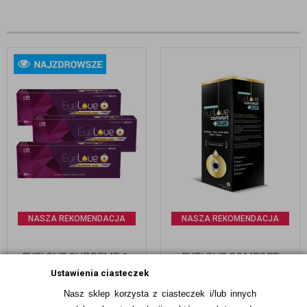
NASZA REKOMENDACJA
NASZA REKOMENDACJA
EYELOVE SUPREME 1-
EYELOVE COMFORT
DAY PRO 90 SZTUK
PLUS 360 ML (Z
Ustawienia ciasteczek
HIALURONIANEM SODU!)
Nasz sklep korzysta z ciasteczek i/lub innych