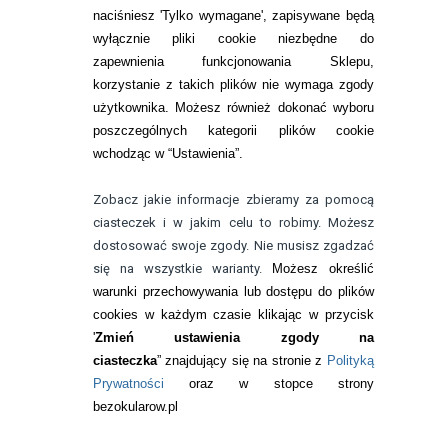
naciśniesz 'Tylko wymagane', zapisywane będą
wyłącznie pliki cookie niezbędne do
KONTAKT
zapewnienia funkcjonowania Sklepu,
korzystanie z takich plików nie wymaga zgody
telefon:
22 113 44 42
użytkownika. Możesz również dokonać wyboru
poszczególnych kategorii plików cookie
telefon:
wchodząc w “Ustawienia”.
732 08 08 72
e-mail:
Zobacz jakie informacje zbieramy za pomocą
kontakt@bezokularow.pl
ciasteczek i w jakim celu to robimy. Możesz
dostosować swoje zgody. Nie musisz zgadzać
się na wszystkie warianty.
Możesz określić
warunki przechowywania lub dostępu do plików
cookies w każdym czasie klikając w przycisk
'
Zmień ustawienia zgody na
ciasteczka
” znajdujący się na stronie z
Polityką
Prywatności
oraz w stopce strony
bezokularow.pl