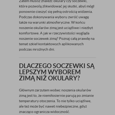
Zatem musisz znaleźć okulary czy soczewki,
które pozwolą zlikwidować jej skutki, abyś mógł
ponownie cieszyć się pełną ostrością widzenia.
Podczas dokonywania wyboru zwróć uwagę
także na warunki atmosferyczne. W końcu
noszenie okularów zimą jest uciążliwe i niezbyt
komfortowe. A jak w rzeczywistości wygląda
noszenie soczewek zimą? Poznaj całą prawdę na
temat szkieł kontaktowych aplikowanych
podczas mroźnych dni.
DLACZEGO SOCZEWKI SĄ
LEPSZYM WYBOREM
ZIMĄ NIŻ OKULARY?
Głównym zarzutem wobec noszenia okularów
zimą jest to, że niemiłosiernie parują po zmianie
temperatury otoczenia. To nie tylko uciążliwe,
ale też może być nawet niebezpieczne, gdyż
znacząco ogranicza widoczność.