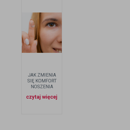
JAK ZMIENIA
SIĘ KOMFORT
NOSZENIA
SOCZEWEK W
czytaj więcej
RÓŻNYCH
PORACH ROKU?