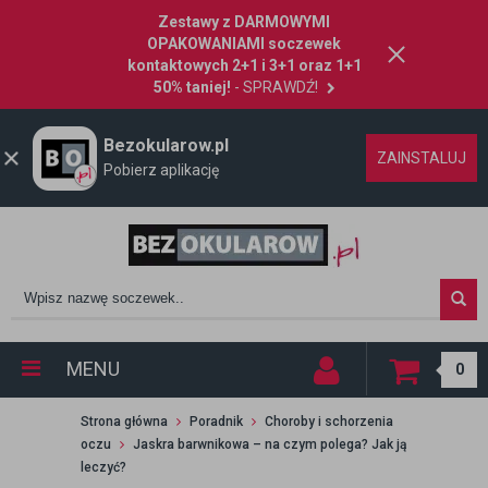
Zestawy z DARMOWYMI
OPAKOWANIAMI soczewek
kontaktowych 2+1 i 3+1 oraz 1+1
50% taniej!
- SPRAWDŹ!
Bezokularow.pl
ZAINSTALUJ
Pobierz aplikację
MENU
0
Strona główna
Poradnik
Choroby i schorzenia
oczu
Jaskra barwnikowa – na czym polega? Jak ją
leczyć?