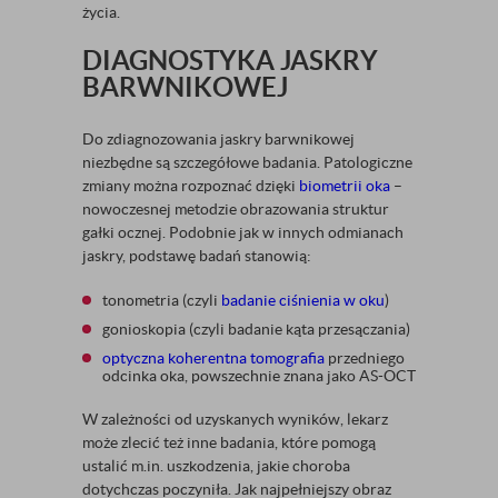
życia.
DIAGNOSTYKA JASKRY
BARWNIKOWEJ
Do zdiagnozowania jaskry barwnikowej
niezbędne są szczegółowe badania. Patologiczne
zmiany można rozpoznać dzięki
biometrii oka
–
nowoczesnej metodzie obrazowania struktur
gałki ocznej. Podobnie jak w innych odmianach
jaskry, podstawę badań stanowią:
tonometria (czyli
badanie ciśnienia w oku
)
gonioskopia (czyli badanie kąta przesączania)
optyczna koherentna tomografia
przedniego
odcinka oka, powszechnie znana jako AS-OCT
W zależności od uzyskanych wyników, lekarz
może zlecić też inne badania, które pomogą
ustalić m.in. uszkodzenia, jakie choroba
dotychczas poczyniła. Jak najpełniejszy obraz