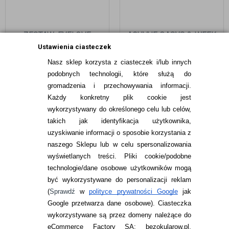
ZESTAW: EYELOVE
ACUVUE OASYS 2-WEEK
COMFORT 2X360 ML
6 SZT. + EYELOVE
Ustawienia ciasteczek
NATURAL+ 400 ML
Nasz sklep korzysta z ciasteczek i/lub innych
59,48
pln
103,49
pln
podobnych technologii, które służą do
gromadzenia i przechowywania informacji.
Każdy konkretny plik cookie jest
wykorzystywany do określonego celu lub celów,
takich jak identyfikacja użytkownika,
uzyskiwanie informacji o sposobie korzystania z
naszego Sklepu lub w celu spersonalizowania
INFORMACJE KONTAKTOWE
wyświetlanych treści.
Pliki cookie/podobne
technologie/dane osobowe użytkowników mogą
JAK ZAMAWIAĆ?
być wykorzystywane do personalizacji reklam
ZWROTY I REKLAMACJA
(
Sprawdź
w
polityce prywatności Google
jak
Google przetwarza dane osobowe
). Ciasteczka
WARUNKI ZAKUPÓW
wykorzystywane są przez domeny należące do
eCommerce Factory SA: bezokularow.pl,