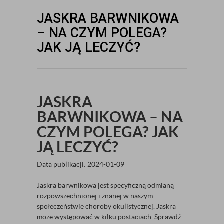
JASKRA BARWNIKOWA
– NA CZYM POLEGA?
JAK JĄ LECZYĆ?
JASKRA
BARWNIKOWA – NA
CZYM POLEGA? JAK
JĄ LECZYĆ?
Data publikacji: 2024-01-09
Jaskra barwnikowa jest specyficzną odmianą
rozpowszechnionej i znanej w naszym
społeczeństwie choroby okulistycznej. Jaskra
może występować w kilku postaciach. Sprawdź