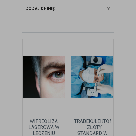
badania wad refrakcji, dobierając
DODAJ OPINIĘ
okulary oraz soczewki kontaktowe.
zobacz:
więcej wpisów autora
WITREOLIZA
TRABEKULEKTOMIA
JA
LASEROWA W
– ZŁOTY
ETI
LECZENIU
STANDARD W
O