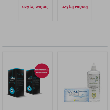
OKULISTYCZNYM
CHIRURGICZNYM
ROZP
czytaj więcej
czytaj więcej
czyt
LECZENIU
LE
JASKRY