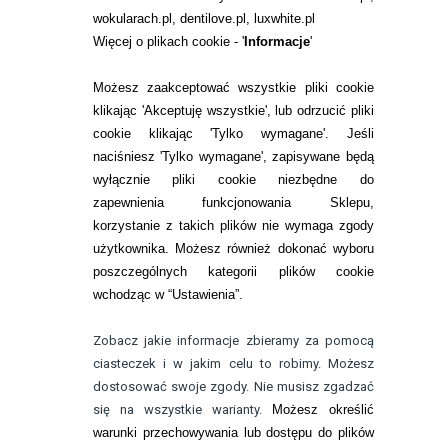
O NAS
wokularach.pl, dentilove.pl, luxwhite.pl
RANKINGI SOCZEWEK
Więcej o plikach cookie - '
Informacje
'
SOCZEWKI KOLOROWE
Możesz zaakceptować wszystkie pliki cookie
Zwrot (odstąpienie od umowy)
klikając 'Akceptuję wszystkie', lub odrzucić pliki
cookie klikając 'Tylko wymagane'. Jeśli
ZMIEŃ USTAWIENIA ZGODY NA CIASTECZKA
naciśniesz 'Tylko wymagane', zapisywane będą
wyłącznie pliki cookie niezbędne do
KONTAKT
zapewnienia funkcjonowania Sklepu,
korzystanie z takich plików nie wymaga zgody
telefon:
22 113 44 42
użytkownika. Możesz również dokonać wyboru
poszczególnych kategorii plików cookie
telefon:
wchodząc w “Ustawienia”.
732 08 08 72
e-mail:
Zobacz jakie informacje zbieramy za pomocą
kontakt@bezokularow.pl
ciasteczek i w jakim celu to robimy. Możesz
dostosować swoje zgody. Nie musisz zgadzać
się na wszystkie warianty.
Możesz określić
warunki przechowywania lub dostępu do plików