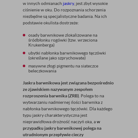
w innych odmianach
jaskry
, jest zbyt wysokie
ciśnienie w oku. Do rozpoznania schorzenia
niezbędne są specjalistyczne badania. Na ich
podstawie okulista dostrzeże:
osady barwnikowe zlokalizowane na
śródbłonku rogówki (tzw. wrzeciona
Krukenberga)
ubytki nabłonka barwnikowego tęczówki
(określane jako szprychowate)
masywne złogi pigmentu na siateczce
beleczkowania
Jaskra barwnikowa jest związana bezpośrednio
ze zjawiskiem nazywanym zespołem
rozproszenia barwnika (ZRB)
. Polega to na
wytwarzaniu nadmiernej ilości barwnika z
nabłonka barwnikowego tęczówki. Dla każdego
typu jaskry charakterystyczna jest
nieprawidłowa drożność naczyń oka, a
w
przypadku jaskry barwnikowej polega na
utrudnionym przepływie cieczy