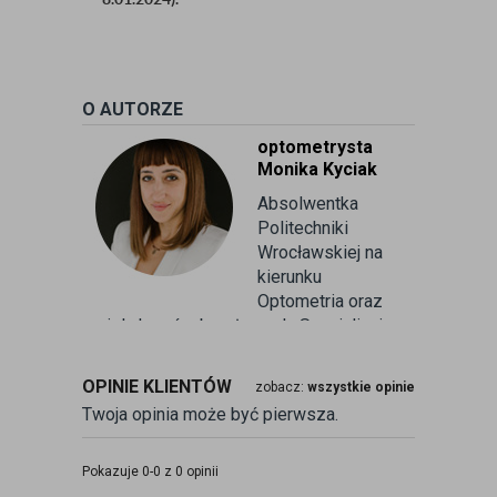
O AUTORZE
optometrysta
Monika Kyciak
Absolwentka
Politechniki
Wrocławskiej na
kierunku
Optometria oraz
wielu kursów branżowych. Specjalizuje
się w badaniu refrakcji wzroku oraz
kontaktologii, czyli dobieraniu
OPINIE KLIENTÓW
zobacz:
wszystkie opinie
soczewek kontaktowych miękkich. Od
Twoja opinia może być pierwsza.
ponad 10 lat pracuje w branży
związanej z korekcją wzroku jako
optometrysta pracujący w gabinecie.
Pokazuje 0-0 z 0 opinii
Pomaga pacjentom przeprowadzając