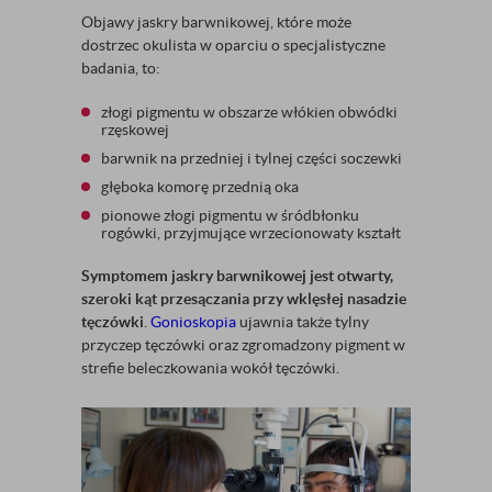
Objawy jaskry barwnikowej, które może
dostrzec okulista w oparciu o specjalistyczne
badania, to:
złogi pigmentu w obszarze włókien obwódki
rzęskowej
barwnik na przedniej i tylnej części soczewki
głęboka komorę przednią oka
pionowe złogi pigmentu w śródbłonku
rogówki, przyjmujące wrzecionowaty kształt
Symptomem jaskry barwnikowej jest otwarty,
szeroki kąt przesączania przy wklęsłej nasadzie
tęczówki
.
Gonioskopia
ujawnia także tylny
przyczep tęczówki oraz zgromadzony pigment w
strefie beleczkowania wokół tęczówki.