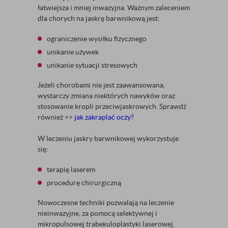
łatwiejsza i mniej inwazyjna. Ważnym zaleceniem
dla chorych na jaskrę barwnikową jest:
ograniczenie wysiłku fizycznego
unikanie używek
unikanie sytuacji stresowych
Jeżeli chorobami nie jest zaawansowana,
wystarczy zmiana niektórych nawyków oraz
stosowanie kropli przeciwjaskrowych. Sprawdź
również >>
jak zakraplać oczy?
W leczeniu jaskry barwnikowej wykorzystuje
się:
terapię laserem
procedurę chirurgiczną
Nowoczesne techniki pozwalają na leczenie
nieinwazyjne, za pomocą selektywnej i
mikropulsowej trabekuloplastyki laserowej.