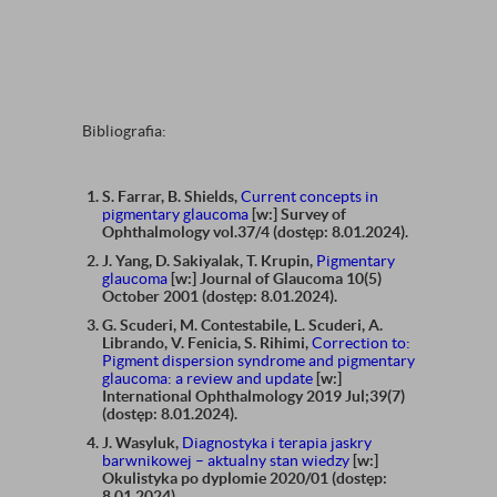
Bibliografia:
S. Farrar, B. Shields,
Current concepts in
pigmentary glaucoma
[w:] Survey of
Ophthalmology vol.37/4 (dostęp: 8.01.2024).
J. Yang, D. Sakiyalak, T. Krupin,
Pigmentary
glaucoma
[w:] Journal of Glaucoma 10(5)
October 2001 (dostęp: 8.01.2024).
G. Scuderi, M. Contestabile, L. Scuderi, A.
Librando, V. Fenicia, S. Rihimi,
Correction to:
Pigment dispersion syndrome and pigmentary
glaucoma: a review and update
[w:]
International Ophthalmology 2019 Jul;39(7)
(dostęp: 8.01.2024).
J. Wasyluk,
Diagnostyka i terapia jaskry
barwnikowej – aktualny stan wiedzy
[w:]
Okulistyka po dyplomie 2020/01 (dostęp:
8.01.2024).