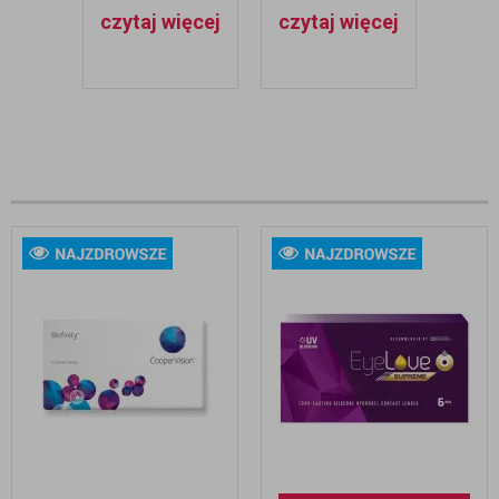
JAK GO
NAJLEPSZE
czytaj więcej
czytaj więcej
czyt
LECZYĆ?
KROPLE