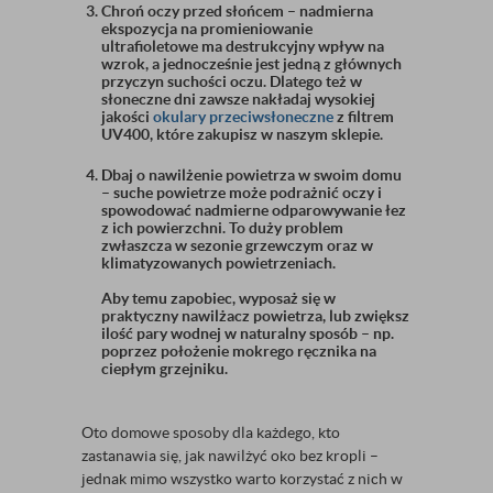
Chroń oczy przed słońcem – nadmierna
ekspozycja na promieniowanie
ultrafioletowe ma destrukcyjny wpływ na
wzrok, a jednocześnie jest jedną z głównych
przyczyn suchości oczu. Dlatego też w
słoneczne dni zawsze nakładaj wysokiej
jakości
okulary przeciwsłoneczne
z filtrem
UV400, które zakupisz w naszym sklepie.
Dbaj o nawilżenie powietrza w swoim domu
– suche powietrze może podrażnić oczy i
spowodować nadmierne odparowywanie łez
z ich powierzchni. To duży problem
zwłaszcza w sezonie grzewczym oraz w
klimatyzowanych powietrzeniach.
Aby temu zapobiec, wyposaż się w
praktyczny nawilżacz powietrza, lub zwiększ
ilość pary wodnej w naturalny sposób – np.
poprzez położenie mokrego ręcznika na
ciepłym grzejniku.
Oto domowe sposoby dla każdego, kto
zastanawia się, jak nawilżyć oko bez kropli –
jednak mimo wszystko warto korzystać z nich w