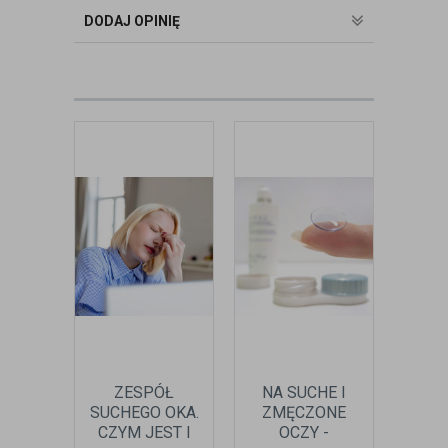
badania wad refrakcji, dobierając
DODAJ OPINIĘ
okulary oraz soczewki kontaktowe.
zobacz:
więcej wpisów autora
ZESPÓŁ
NA SUCHE I
NAW
SUCHEGO OKA.
ZMĘCZONE
KR
CZYM JEST I
OCZY -
OCZU 