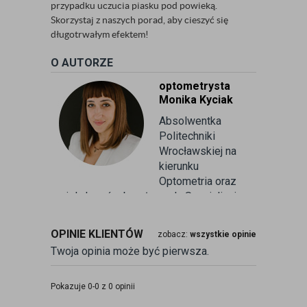
przypadku uczucia piasku pod powieką.
Skorzystaj z naszych porad, aby cieszyć się
długotrwałym efektem!
O AUTORZE
optometrysta
Monika Kyciak
Absolwentka
Politechniki
Wrocławskiej na
kierunku
Optometria oraz
wielu kursów branżowych. Specjalizuje
się w badaniu refrakcji wzroku oraz
kontaktologii, czyli dobieraniu
OPINIE KLIENTÓW
zobacz:
wszystkie opinie
soczewek kontaktowych miękkich. Od
Twoja opinia może być pierwsza.
ponad 10 lat pracuje w branży
związanej z korekcją wzroku jako
optometrysta pracujący w gabinecie.
Pokazuje 0-0 z 0 opinii
Pomaga pacjentom przeprowadzając