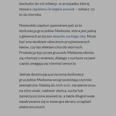
dochodzi do ich infekcji, w przypadku której
mowa o
zapaleniu brzegów powiek
– zobacz, co
to za choroba.
Niezwykle częstym zjawiskiem jest za to
dysfunkcja gruczołów Meiboma, która jest jedną
z głównych przyczyn
zespołu suchego oka
. Może
być ona skutkiem ubocznym przyjmowanych
leków, czy też efektem chorób skórnych.
Produkcja łoju przez gruczoły Meiboma obniża
się również z wiekiem, dlatego z suchymi oczami
często zmagają się również seniorzy.
Jednak dominującą przyczyną dysfunkcji
gruczołów Meiboma wciąż pozostają czynniki
zewnętrzne. Należą do nich m.in. narażenie oczu
na silny wiatr, nadmiar słońca, suche lub
zanieczyszczone powietrze, a także długotrwałe
wpatrywanie się w świecące ekrany urządzeń
elektronicznych.