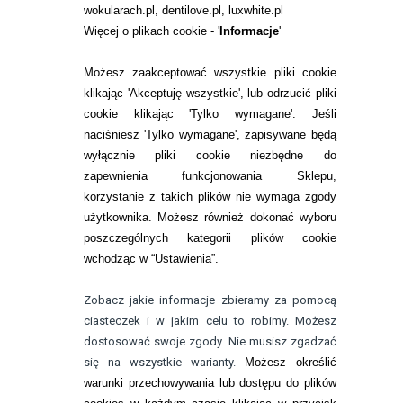
wokularach.pl, dentilove.pl, luxwhite.pl
RANKINGI SOCZEWEK
Więcej o plikach cookie - '
Informacje
'
SOCZEWKI KOLOROWE
Możesz zaakceptować wszystkie pliki cookie
Zwrot (odstąpienie od umowy)
klikając 'Akceptuję wszystkie', lub odrzucić pliki
cookie klikając 'Tylko wymagane'. Jeśli
ZMIEŃ USTAWIENIA ZGODY NA CIASTECZKA
naciśniesz 'Tylko wymagane', zapisywane będą
wyłącznie pliki cookie niezbędne do
KONTAKT
zapewnienia funkcjonowania Sklepu,
korzystanie z takich plików nie wymaga zgody
telefon:
22 113 44 42
użytkownika. Możesz również dokonać wyboru
poszczególnych kategorii plików cookie
telefon:
wchodząc w “Ustawienia”.
732 08 08 72
e-mail:
Zobacz jakie informacje zbieramy za pomocą
kontakt@bezokularow.pl
ciasteczek i w jakim celu to robimy. Możesz
dostosować swoje zgody. Nie musisz zgadzać
się na wszystkie warianty.
Możesz określić
warunki przechowywania lub dostępu do plików