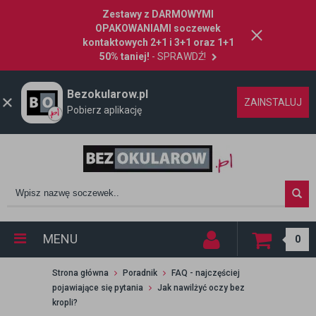
Zestawy z DARMOWYMI
OPAKOWANIAMI soczewek
kontaktowych 2+1 i 3+1 oraz 1+1
50% taniej!
- SPRAWDŹ!
Bezokularow.pl
ZAINSTALUJ
Pobierz aplikację
MENU
0
Strona główna
Poradnik
FAQ - najczęściej
pojawiające się pytania
Jak nawilżyć oczy bez
kropli?