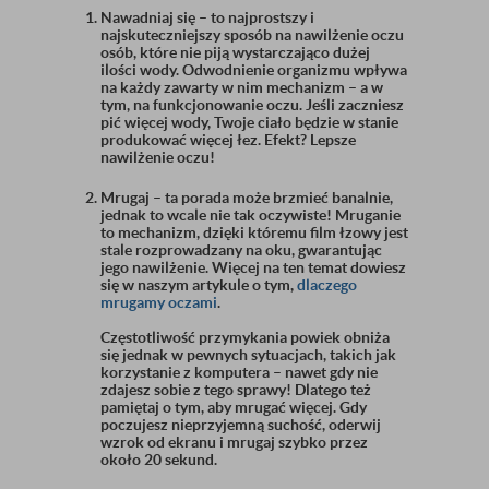
Nawadniaj się
– to najprostszy i
najskuteczniejszy sposób na nawilżenie oczu
osób, które nie piją wystarczająco dużej
ilości wody. Odwodnienie organizmu wpływa
na każdy zawarty w nim mechanizm – a w
tym, na funkcjonowanie oczu. Jeśli zaczniesz
pić więcej wody, Twoje ciało będzie w stanie
produkować więcej łez. Efekt? Lepsze
nawilżenie oczu!
Mrugaj
– ta porada może brzmieć banalnie,
jednak to wcale nie tak oczywiste! Mruganie
to mechanizm, dzięki któremu film łzowy jest
stale rozprowadzany na oku, gwarantując
jego nawilżenie. Więcej na ten temat dowiesz
się w naszym artykule o tym,
dlaczego
mrugamy oczami
.
Częstotliwość przymykania powiek obniża
się jednak w pewnych sytuacjach, takich jak
korzystanie z komputera – nawet gdy nie
zdajesz sobie z tego sprawy! Dlatego też
pamiętaj o tym, aby mrugać więcej. Gdy
poczujesz nieprzyjemną suchość, oderwij
wzrok od ekranu i mrugaj szybko przez
około 20 sekund.