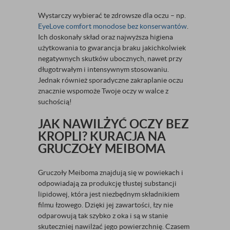
Wystarczy wybierać te zdrowsze dla oczu – np.
EyeLove comfort monodose bez konserwantów
.
Ich doskonały skład oraz najwyższa higiena
użytkowania to gwarancja braku jakichkolwiek
negatywnych skutków ubocznych, nawet przy
długotrwałym i intensywnym stosowaniu.
Jednak również sporadyczne zakraplanie oczu
znacznie wspomoże Twoje oczy w walce z
suchością!
JAK NAWILŻYĆ OCZY BEZ
KROPLI? KURACJA NA
GRUCZOŁY MEIBOMA
Gruczoły Meiboma znajdują się w powiekach i
odpowiadają za produkcję tłustej substancji
lipidowej, która jest niezbędnym składnikiem
filmu łzowego. Dzięki jej zawartości, łzy nie
odparowują tak szybko z oka i są w stanie
skuteczniej nawilżać jego powierzchnię. Czasem