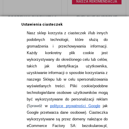
NASZA REKOMENDACJA
SOCZEWKI BIOFINITY 6
EYELOVE SUPREME
SZT.
LONG-LASTING 6 SZTUK
Ustawienia ciasteczek
Nasz sklep korzysta z ciasteczek i/lub innych
93,99
pln
89,99
pln
podobnych technologii, które służą do
gromadzenia i przechowywania informacji.
Każdy konkretny plik cookie jest
wykorzystywany do określonego celu lub celów,
takich jak identyfikacja użytkownika,
uzyskiwanie informacji o sposobie korzystania z
naszego Sklepu lub w celu spersonalizowania
INFORMACJE KONTAKTOWE
wyświetlanych treści.
Pliki cookie/podobne
technologie/dane osobowe użytkowników mogą
JAK ZAMAWIAĆ?
być wykorzystywane do personalizacji reklam
ZWROTY I REKLAMACJA
(
Sprawdź
w
polityce prywatności Google
jak
Google przetwarza dane osobowe
). Ciasteczka
WARUNKI ZAKUPÓW
wykorzystywane są przez domeny należące do
eCommerce Factory SA: bezokularow.pl,
O NAS