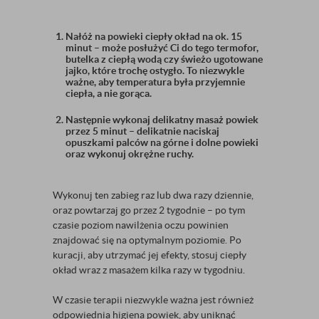
Nałóż na powieki ciepły okład na ok. 15
minut – może posłużyć Ci do tego termofor,
butelka z ciepłą wodą czy świeżo ugotowane
jajko, które trochę ostygło. To niezwykle
ważne, aby temperatura była przyjemnie
ciepła, a nie gorąca.
Następnie wykonaj delikatny masaż powiek
przez 5 minut – delikatnie naciskaj
opuszkami palców na górne i dolne powieki
oraz wykonuj okrężne ruchy.
Wykonuj ten zabieg raz lub dwa razy dziennie,
oraz powtarzaj go przez 2 tygodnie – po tym
czasie poziom nawilżenia oczu powinien
znajdować się na optymalnym poziomie. Po
kuracji, aby utrzymać jej efekty, stosuj ciepły
okład wraz z masażem kilka razy w tygodniu.
W czasie terapii niezwykle ważna jest również
odpowiednia higiena powiek, aby uniknąć