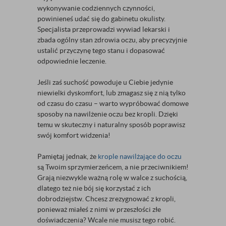
wykonywanie codziennych czynności,
powinieneś udać się do gabinetu okulisty.
Specjalista przeprowadzi wywiad lekarski i
zbada ogólny stan zdrowia oczu, aby precyzyjnie
ustalić przyczynę tego stanu i dopasować
odpowiednie leczenie.
Jeśli zaś suchość powoduje u Ciebie jedynie
niewielki dyskomfort, lub zmagasz się z nią tylko
od czasu do czasu – warto wypróbować domowe
sposoby na nawilżenie oczu bez kropli. Dzięki
temu w skuteczny i naturalny sposób poprawisz
swój komfort widzenia!
Pamiętaj jednak, że
krople nawilżające do oczu
są Twoim sprzymierzeńcem, a nie przeciwnikiem!
Grają niezwykle ważną rolę w walce z suchością,
dlatego też nie bój się korzystać z ich
dobrodziejstw. Chcesz zrezygnować z kropli,
ponieważ miałeś z nimi w przeszłości złe
doświadczenia? Wcale nie musisz tego robić.