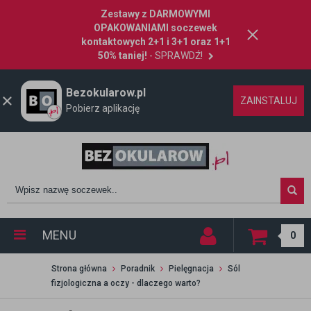
Zestawy z DARMOWYMI
OPAKOWANIAMI soczewek
kontaktowych 2+1 i 3+1 oraz 1+1
50% taniej!
- SPRAWDŹ!
Bezokularow.pl
ZAINSTALUJ
Pobierz aplikację
MENU
0
Strona główna
Poradnik
Pielęgnacja
Sól
fizjologiczna a oczy - dlaczego warto?