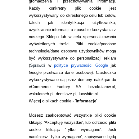
gromadzenia i przechowywania informacji.
Każdy konkretny plik cookie jest
wykorzystywany do określonego celu lub celów,
takich jak identyfikacja użytkownika,
uzyskiwanie informacji o sposobie korzystania z
naszego Sklepu lub w celu spersonalizowania
INFORMACJE KONTAKTOWE
wyświetlanych treści.
Pliki cookie/podobne
technologie/dane osobowe użytkowników mogą
JAK ZAMAWIAĆ?
być wykorzystywane do personalizacji reklam
ZWROTY I REKLAMACJA
(
Sprawdź
w
polityce prywatności Google
jak
Google przetwarza dane osobowe
). Ciasteczka
WARUNKI ZAKUPÓW
wykorzystywane są przez domeny należące do
eCommerce Factory SA: bezokularow.pl,
O NAS
wokularach.pl, dentilove.pl, luxwhite.pl
RANKINGI SOCZEWEK
Więcej o plikach cookie - '
Informacje
'
SOCZEWKI KOLOROWE
Możesz zaakceptować wszystkie pliki cookie
Zwrot (odstąpienie od umowy)
klikając 'Akceptuję wszystkie', lub odrzucić pliki
cookie klikając 'Tylko wymagane'. Jeśli
ZMIEŃ USTAWIENIA ZGODY NA CIASTECZKA
naciśniesz 'Tylko wymagane', zapisywane będą