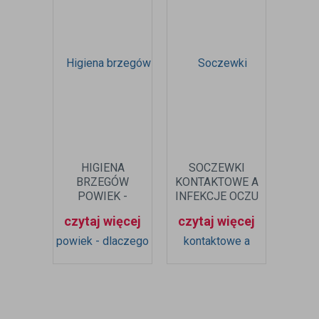
HIGIENA
SOCZEWKI
JAK 
BRZEGÓW
KONTAKTOWE A
OC
POWIEK -
INFEKCJE OCZU
K
DLACZEGO
– JAK ICH
czytaj więcej
czytaj więcej
czyt
JEST WAŻNA?
UNIKNĄĆ?