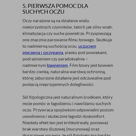
5. PIERWSZA POMOC DLA
SUCHYCH OCZU
Oczy narażone są na działanie wielu
niekorzystnych czynników, takich jak silny wiatr,
klimatyzacja czy suche powietrze. Przyspieszają
one znacznie parowanie filmu łzowego. Skutkuje
to nadmierną suchością oczu,
uczuciem
pieczenia i szczypania
, piasku pod powiekami,
podrażnieniem czy paradoksalnie –
nadmiernym
łzawieniem
. Film łzowy jest bowiem
bardzo cienką, naturalna warstwą ochronną,
której zaburzone działanie jest odczuwalne pod
postacią nieprzyjemnych dolegliwości.
Sól fizjologiczna jest naturalnym środkiem, który
może pomóc w łagodzeniu i nawilżaniu suchych
oczu. Przywraca spojówkom odpowiedni poziom
uwodnienia i skutecznie łagodzi dyskomfort.
Niestety efekt ten jest krótkotrwały, ponieważ
brak warstwy śluzowej (mucynowej) oraz
tłuszczowej sprawia, że sól fizjologiczna bardzo