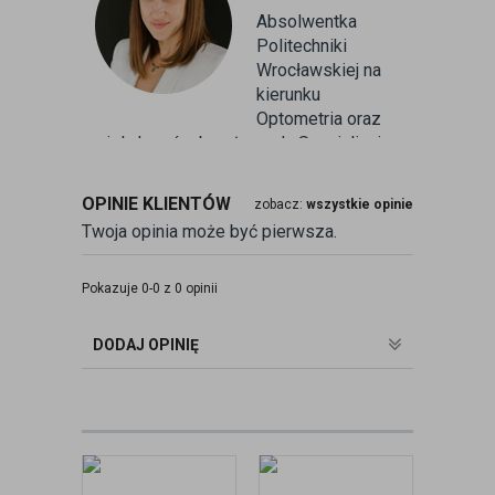
Absolwentka
Politechniki
Wrocławskiej na
kierunku
Optometria oraz
wielu kursów branżowych. Specjalizuje
się w badaniu refrakcji wzroku oraz
kontaktologii, czyli dobieraniu
OPINIE KLIENTÓW
zobacz:
wszystkie opinie
soczewek kontaktowych miękkich. Od
Twoja opinia może być pierwsza.
ponad 10 lat pracuje w branży
związanej z korekcją wzroku jako
optometrysta pracujący w gabinecie.
Pokazuje 0-0 z 0 opinii
Pomaga pacjentom przeprowadzając
badania wad refrakcji, dobierając
DODAJ OPINIĘ
okulary oraz soczewki kontaktowe.
zobacz:
więcej wpisów autora