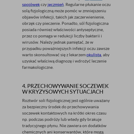
spojówek
czy
jęczmień
. Regularne płukanie oczu
solą fizjologiczną może pomóc w zmniejszeniu
objawów infekcji, takich jak zaczerwienienie,
obrzęk czy pieczenie. Ponadto, sól fizjologiczna
posiada również właściwości antyseptyczne,
przez co pomaga w redukcji liczby bakterii i
wirusów. Należy jednak pamiętać, że w
przypadku poważniejszych infekcji oczu zawsze
warto skonsultować się z lekarzem
okulistą
, aby
uzyskać właściwą diagnozę i wdrożyć leczenie
farmakologiczne.
4. PRZECHOWYWANIE SOCZEWEK
W KRYZYSOWYCH SYTUACJACH
Roztwór soli fizjologicznej jest ogólnie uważany
za bezpieczny środek do przechowywania
soczewek kontaktowych na krótki okres czasu
np. podczas podróży lub wtedy gdy brakuje
tradycyjnego płynu. Nie zawiera on dodatków
chemicznych ani konserwantów, które mogą