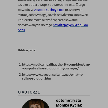
szybko odparowuje z powierzchni oka. Z tego
powodu w
zespole suchego oka
oraz innych
sytuacjach wymagających nawilżenia spojówek,
konieczne może okazać się zastosowanie
dedykowanych do tego
nawilżających kropli do
oczu
.
Bibliografia:
https://medicalhealthauthority.com/blog/can-
you-put-saline-solution-in-your-eyes/
https://www.eyeconsultants.net/what-is-
saline-solution.htm
O AUTORZE
optometrysta
Monika Kyciak