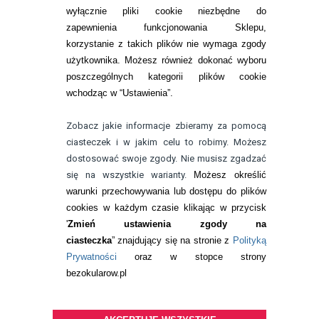
wyłącznie pliki cookie niezbędne do
KONTAKT
zapewnienia funkcjonowania Sklepu,
korzystanie z takich plików nie wymaga zgody
telefon:
22 113 44 42
użytkownika. Możesz również dokonać wyboru
poszczególnych kategorii plików cookie
telefon:
wchodząc w “Ustawienia”.
732 08 08 72
e-mail:
Zobacz jakie informacje zbieramy za pomocą
kontakt@bezokularow.pl
ciasteczek i w jakim celu to robimy. Możesz
dostosować swoje zgody. Nie musisz zgadzać
się na wszystkie warianty.
Możesz określić
warunki przechowywania lub dostępu do plików
cookies w każdym czasie klikając w przycisk
'
Zmień ustawienia zgody na
ciasteczka
” znajdujący się na stronie z
Polityką
Prywatności
oraz w stopce strony
bezokularow.pl