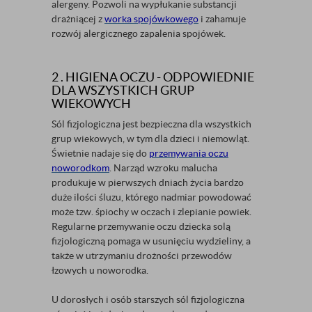
alergeny. Pozwoli na wypłukanie substancji
drażniącej z
worka spojówkowego
i zahamuje
rozwój alergicznego zapalenia spojówek.
2 . HIGIENA OCZU - ODPOWIEDNIE
DLA WSZYSTKICH GRUP
WIEKOWYCH
Sól fizjologiczna jest bezpieczna dla wszystkich
grup wiekowych, w tym dla dzieci i niemowląt.
Świetnie nadaje się do
przemywania oczu
noworodkom
. Narząd wzroku malucha
produkuje w pierwszych dniach życia bardzo
duże ilości śluzu, którego nadmiar powodować
może tzw. śpiochy w oczach i zlepianie powiek.
Regularne przemywanie oczu dziecka solą
fizjologiczną pomaga w usunięciu wydzieliny, a
także w utrzymaniu drożności przewodów
łzowych u noworodka.
U dorosłych i osób starszych sól fizjologiczna