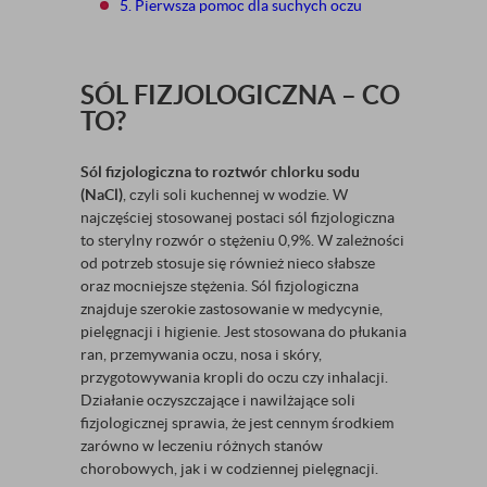
5. Pierwsza pomoc dla suchych oczu
SÓL FIZJOLOGICZNA – CO
TO?
Sól fizjologiczna to roztwór chlorku sodu
(NaCl)
, czyli soli kuchennej w wodzie. W
najczęściej stosowanej postaci sól fizjologiczna
to sterylny rozwór o stężeniu 0,9%. W zależności
od potrzeb stosuje się również nieco słabsze
oraz mocniejsze stężenia. Sól fizjologiczna
znajduje szerokie zastosowanie w medycynie,
pielęgnacji i higienie. Jest stosowana do płukania
ran, przemywania oczu, nosa i skóry,
przygotowywania kropli do oczu czy inhalacji.
Działanie oczyszczające i nawilżające soli
fizjologicznej sprawia, że jest cennym środkiem
zarówno w leczeniu różnych stanów
chorobowych, jak i w codziennej pielęgnacji.