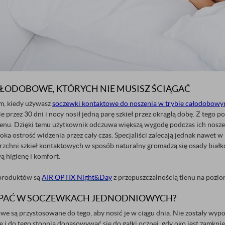
ŁODOBOWE, KTÓRYCH NIE MUSISZ ŚCIĄGAĆ
m, kiedy używasz
soczewki kontaktowe do noszenia w trybie całodobow
e przez 30 dni i nocy nosił jedną parę szkieł przez okrągłą dobę. Z teg
lenu. Dzięki temu użytkownik odczuwa większą wygodę podczas ich nosze
ka ostrość widzenia przez cały czas. Specjaliści zalecają jednak nawet w
rzchni szkieł kontaktowych w sposób naturalny gromadzą się osady białk
 higienę i komfort.
 produktów są
AIR OPTIX Night&Day
z przepuszczalnością tlenu na pozi
SPAĆ W SOCZEWKACH JEDNODNIOWYCH?
e są przystosowane do tego, aby nosić je w ciągu dnia. Nie zostały wypos
i do tego stopnia dopasowywać się do gałki ocznej, gdy oko jest zamknięt