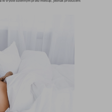
 w trybie dziennym przez miesiąc, jednak producent