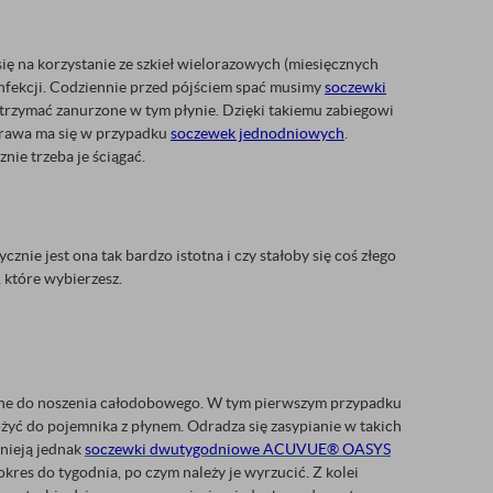
 się na korzystanie ze szkieł wielorazowych (miesięcznych
nfekcji. Codziennie przed pójściem spać musimy
soczewki
c trzymać zanurzone w tym płynie. Dzięki takiemu zabiegowi
sprawa ma się w przypadku
soczewek jednodniowych
.
nie trzeba je ściągać.
tycznie jest ona tak bardzo istotna i czy stałoby się coś złego
 które wybierzesz.
czne do noszenia całodobowego. W tym pierwszym przypadku
łożyć do pojemnika z płynem. Odradza się zasypianie w takich
tnieją jednak
soczewki dwutygodniowe ACUVUE® OASYS
kres do tygodnia, po czym należy je wyrzucić. Z kolei