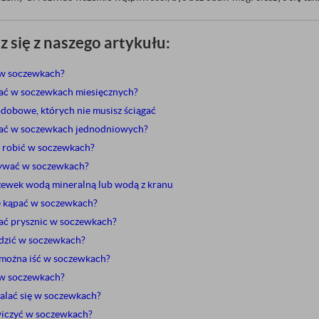
 się z naszego artykułu:
 w soczewkach?
ać w soczewkach miesięcznych?
dobowe, których nie musisz ściągać
ać w soczewkach jednodniowych?
 robić w soczewkach?
ywać w soczewkach?
zewek wodą mineralną lub wodą z kranu
ę kąpać w soczewkach?
ać prysznic w soczewkach?
dzić w soczewkach?
 można iść w soczewkach?
 w soczewkach?
alać się w soczewkach?
iczyć w soczewkach?