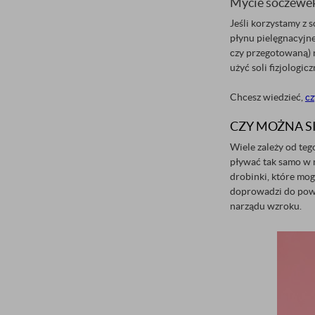
Mycie soczewek
Jeśli korzystamy z
płynu pielęgnacyjne
czy przegotowaną) 
użyć soli fizjologic
Chcesz wiedzieć,
cz
CZY MOŻNA S
Wiele zależy od teg
pływać tak samo w m
drobinki, które mog
doprowadzi do pows
narządu wzroku.