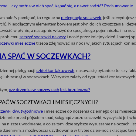
czne – czy można w nich spać, kąpać się, a nawet rodzić? Podsumowanie
ym należy pamiętać, to regularna
pielęgnacja soczewek
, jeśli zdecydujesz
h). Nieodłącznym elementem bowiem jest płyn do ich czyszczenia i dezy
czyścić w płynie, a następnie włożyć do specjalnego pojemniczka i na no
z problemu
założyć soczewki na oczy
i nosić przez kolejny dzień. Inaczej 
oczewki miesięczne
trzeba zdejmować na noc i w jakich sytuacjach koniecz
A SPAĆ W SOCZEWKACH?
ziennej pielęgnacji
szkieł kontaktowych
, nasuwa się pytanie o to, czy fak
ę lub zasnął w soczewkach. Wszystko zależy od typu szkieł kontaktowych,
 tym,
czy drzemka w soczewkach jest bezpieczna?
PAĆ W SOCZEWKACH MIESIĘCZNYCH?
czewki dwutygodniowe
i miesięczne do noszenia dziennego oraz miesię
odziennie przed pójściem spać, ściągnąć z oczu soczewki, wyczyścić je i w
na niższe uwodnienie, a co za tym idzie szybsze wysuszanie na oczach. Is
e dziennym, z możliwością użytkowania w trybie dzień-noc skracając ten o