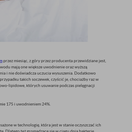
ym
przez miesiąc, z góry przez producenta przewidziane jest,
o powodu mają one większe uwodnienie oraz wyższą
nia i nie doświadcza uczucia wysuszenia. Dodatkowo
 przypadku takich soczewek, czyścić je, chociażby raz w
owo-lipidowe, których usuwanie podczas pielęgnacji
omie 175 i uwodnieniem 24%.
ażone w technologię, która jest w stanie oczyszczać ich
e. Dlatego też gromadzące się w ciągu dnia bakterie,