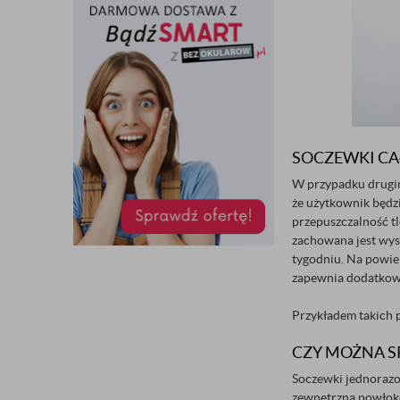
SOCZEWKI CA
W przypadku drugi
że użytkownik będzi
przepuszczalność t
zachowana jest wyso
tygodniu. Na powie
zapewnia dodatkową
Przykładem takich
CZY MOŻNA 
Soczewki jednorazow
zewnętrzną powłokę 