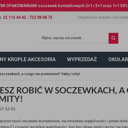
I OPAKOWANIAMI soczewek kontaktowych 2+1 i 3+1 oraz 1+1 50% 
22 113 44 42
732 08 08 72
Ekspresowa wysyłka
|
Soczewki
e
:
/
NY KROPLE AKCESORIA
WYPRZEDAŻ
OKULAR
soczewkach, a czego nie powinieneś? Fakty i mity!
ESZ ROBIĆ W SOCZEWKACH, A 
 MITY!
017-12-01
zacznie nosić soczewki kontaktowe, ma mnóstwo wątpliwości i pytań doty
emy Ci rozwiać wszelkie wątpliwości, byś bez obaw mógł cieszyć się tak