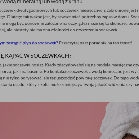
 wodą mineralną lub wodą z kranu
 soczewek dwutygodniowych lub soczewek miesięcznych, zabronione jest m
go. Dlatego tak ważne jest, by zawsze mieć potrzebny zapas w domu. Socz
nie mogą być ponownie założone na oczy, gdyż może się to skończyć p
znej, ale niestety nie ma ona zdolności do czyszczenia soczewek.
ym zastąpić płyn do soczewek?
Przeczytaj nasz poradnik na ten temat!
IĘ KĄPAĆ W SOCZEWKACH?
o, jakie soczewki nosisz. Kiedy zdecydowałeś się na modele miesięczne cz
orzu, jak i na basenie. Po kontakcie soczewek z wodą konieczne jest wy
ą nie tylko porysować, ale też uszkodzić powłokę soczewek. Do tego wod
tania osadu, który z kolei może zmniejszyć Twoją jakość widzenia czy 