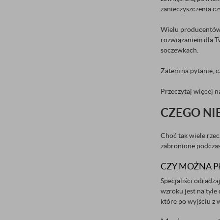
zanieczyszczenia c
Wielu producentów 
rozwiązaniem dla Tw
soczewkach.
Zatem na pytanie, 
Przeczytaj więcej n
CZEGO NI
Choć tak wiele rzec
zabronione podczas
CZY MOŻNA 
Specjaliści odradza
wzroku jest na tyle
które po wyjściu z 