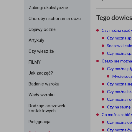
Zabiegi okulistyczne
Tego dowiesz
Choroby i schorzenia oczu
Objawy oczne
Czy można spać
Czy można sp
Artykuły
Soczewki cało
Czy wiesz że
Czy można sp
Czego nie można
FILMY
Czy można pł
Jak zacząć?
Mycie soc
Badanie wzroku
Czy można si
Czy można br
Wady wzroku
Czy można ro
Rodzaje soczewek
Czy na saunę
kontaktowych
Co można robić
Pielęgnacja
Czy można op
Czy można ćw