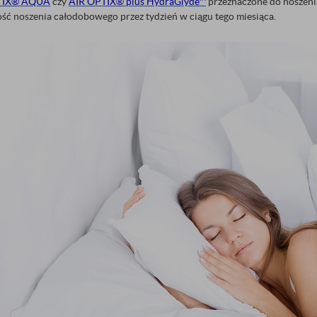
TIX® AQUA
czy
AIR OPTIX® plus HydraGlyde™
przeznaczone do noszenia
ść noszenia całodobowego przez tydzień w ciągu tego miesiąca.