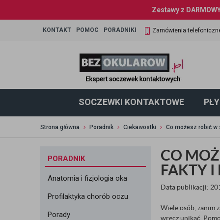
Zestawy z DARMOWYM
KONTAKT
POMOC
PORADNIKI
Zamówienia telefoniczn
SOCZEWKI KONTAKTOWE
PŁY
Strona główna
Poradnik
Ciekawostki
Co możesz robić w 
CO MOŻ
PORADNIK
FAKTY I
Anatomia i fizjologia oka
Data publikacji: 2
Profilaktyka chorób oczu
Wiele osób, zanim 
Porady
wręcz unikać. Pomoż