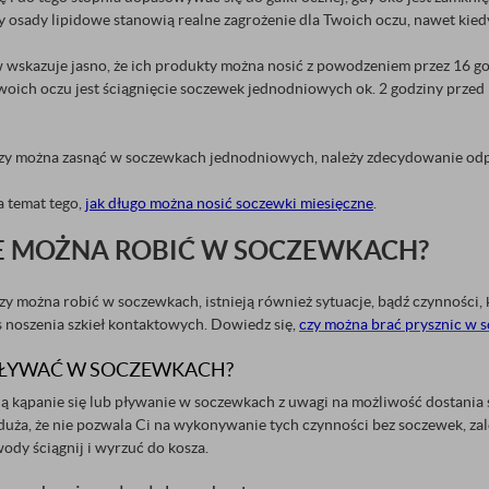
zy osady lipidowe stanowią realne zagrożenie dla Twoich oczu, nawet ki
wskazuje jasno, że ich produkty można nosić z powodzeniem przez 16 god
oich oczu jest ściągnięcie soczewek jednodniowych ok. 2 godziny przed 
czy można zasnąć w soczewkach jednodniowych, należy zdecydowanie odp
a temat tego,
jak długo można nosić soczewki miesięczne
.
E MOŻNA ROBIĆ W SOCZEWKACH?
zy można robić w soczewkach, istnieją również sytuacje, bądź czynności,
 noszenia szkieł kontaktowych. Dowiedz się,
czy można brać prysznic w s
PŁYWAĆ W SOCZEWKACH?
ją kąpanie się lub pływanie w soczewkach z uwagi na możliwość dostania 
 duża, że nie pozwala Ci na wykonywanie tych czynności bez soczewek, za
wody ściągnij i wyrzuć do kosza.