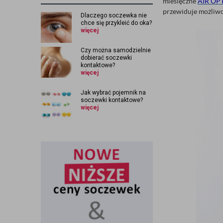
miesięczne
AIR OP
przewiduje możliwo
Dlaczego soczewka nie
chce się przykleić do oka?
więcej
Czy można samodzielnie
dobierać soczewki
kontaktowe?
więcej
Jak wybrać pojemnik na
soczewki kontaktowe?
więcej