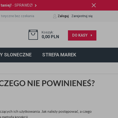
taniej!
- SPRAWDŹ!
 toryczne bez czekania
Zaloguj
Zarejestruj się
Koszyk:
DO KASY
0,00
PLN
Y SŁONECZNE
STREFA MAREK
CZEGO NIE POWINIENEŚ?
czących ich użytkowania. Jak należy postępować, a czego
ą metodą korekcji.