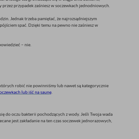
edy przez przypadek zaśniesz w soczewkach jednodniowych.
zin. Jednak trzeba pamiętać, że najrozsądniejszym
pójściem spać. Dzięki temu na pewno nie zaśniesz w
owiedzieć – nie.
 których robić nie powinniśmy lub nawet są kategorycznie
oczewkach lub iść na saunę
.
się do oczu bakterii pochodzących z wody. Jeśli Twoja wada
lecane jest zakładanie na ten czas soczewek jednorazowych,