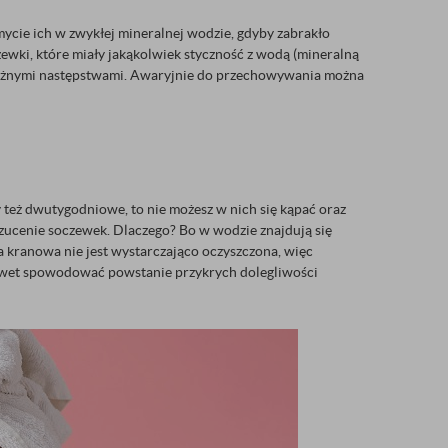
ycie ich w zwykłej mineralnej wodzie, gdyby zabrakło
ewki, które miały jakąkolwiek styczność z wodą (mineralną
oważnymi następstwami. Awaryjnie do przechowywania można
y też dwutygodniowe, to nie możesz w nich się kąpać oraz
rzucenie soczewek. Dlaczego? Bo w wodzie znajdują się
a kranowa nie jest wystarczająco oczyszczona, więc
nawet spowodować powstanie przykrych dolegliwości