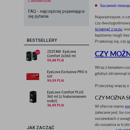
Ciekawostki
Soczewki miesię
FAQ - najczęściej pojawiające
się pytania
Najważniejsze, o cz
czy dwutygodniowyc
ściągnąć z oczu
, wy
będziemy mogli be
BESTSELLERY
Przekonaj się, czy
s
ZESTAW: EyeLove
CZY MOŻN
Comfort 2x360 ml
59,48
PLN
Wraz z tematem cod
EyeLove Exclusive PRO 6
gdybyś zdrzemnął si
szt.
99,99
PLN
Przeczytaj więcej o
EyeLove Comfort PLUS
360 ml (z hialuronianem
CZY MOŻNA S
sodu!)
36,99
PLN
W ofercie mamy
so
zalecane jest, by c
soczewkach z uwagi 
do noszenia w trybi
JAK ZACZĄĆ