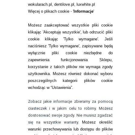
wokularach.pl, dentilove.pl, luxwhite.pl
RANKINGI SOCZEWEK
Więcej o plikach cookie - '
Informacje
'
SOCZEWKI KOLOROWE
Możesz zaakceptować wszystkie pliki cookie
Zwrot (odstąpienie od umowy)
klikając 'Akceptuję wszystkie', lub odrzucić pliki
cookie klikając 'Tylko wymagane'. Jeśli
ZMIEŃ USTAWIENIA ZGODY NA CIASTECZKA
naciśniesz 'Tylko wymagane', zapisywane będą
wyłącznie pliki cookie niezbędne do
KONTAKT
zapewnienia funkcjonowania Sklepu,
korzystanie z takich plików nie wymaga zgody
telefon:
22 113 44 42
użytkownika. Możesz również dokonać wyboru
poszczególnych kategorii plików cookie
telefon:
wchodząc w “Ustawienia”.
732 08 08 72
e-mail:
Zobacz jakie informacje zbieramy za pomocą
kontakt@bezokularow.pl
ciasteczek i w jakim celu to robimy. Możesz
dostosować swoje zgody. Nie musisz zgadzać
się na wszystkie warianty.
Możesz określić
warunki przechowywania lub dostępu do plików