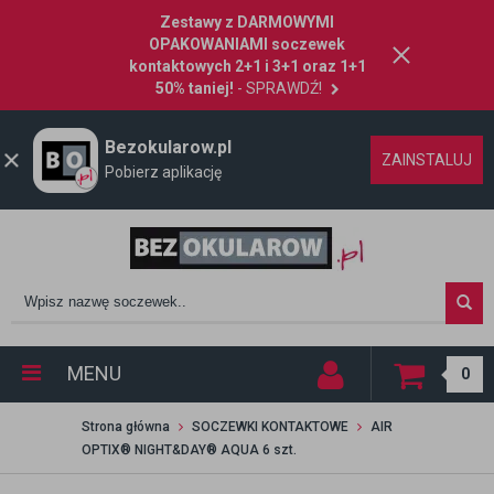
Zestawy z DARMOWYMI
OPAKOWANIAMI soczewek
kontaktowych 2+1 i 3+1 oraz 1+1
50% taniej!
- SPRAWDŹ!
Bezokularow.pl
ZAINSTALUJ
Pobierz aplikację
MENU
0
Strona główna
SOCZEWKI KONTAKTOWE
AIR
OPTIX® NIGHT&DAY® AQUA 6 szt.