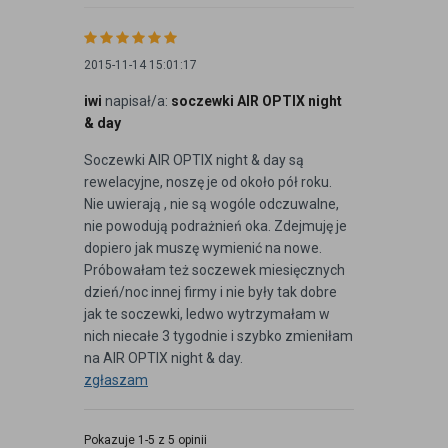
2015-11-14 15:01:17
iwi
napisał/a:
soczewki AIR OPTIX night
& day
Soczewki AIR OPTIX night & day są
rewelacyjne, noszę je od około pół roku.
Nie uwierają , nie są wogóle odczuwalne,
nie powodują podrażnień oka. Zdejmuję je
dopiero jak muszę wymienić na nowe.
Próbowałam też soczewek miesięcznych
dzień/noc innej firmy i nie były tak dobre
jak te soczewki, ledwo wytrzymałam w
nich niecałe 3 tygodnie i szybko zmieniłam
na AIR OPTIX night & day.
zgłaszam
Pokazuje 1-5 z 5 opinii