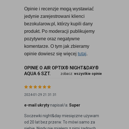
Opinie i recenzje mogą wystawiać 
jedynie zarejestrowani klienci 
bezokularow.pl, którzy kupili dany 
produkt. Po moderacji publikujemy 
pozytywne oraz negatywne 
komentarze. O tym jak zbieramy 
opinie dowiesz się więcej 
tutaj
.
OPINIE O AIR OPTIX® NIGHT&DAY®
AQUA 6 SZT.
zobacz:
wszystkie opinie
2024-01-29 21:31:31
e-mail ukryty
napisał/a:
Super
Soczewki night&day miesięczne używam
od 20 lat bez przerw. To mówi samo za
siebie. Nigdy nie miałem z nimi żadnych