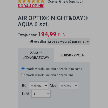
Ocena:
6
na 6 (opinii: 5)
DODAJ OPINIĘ
AIR OPTIX® NIGHT&DAY®
AQUA 6 szt.
194,99
PLN
Twoja cena:
wysyłka
proszę wybrać parametry
ZAKUP
SUBSKRYPCJA
JEDNORAZOWY
Wada wzroku na obu oczach taka sama
Wada wzroku na obu oczach inna
BC:
Moc:
Ilość: