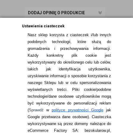
DODAJ OPINIĘ O PRODUKCIE
Ustawienia ciasteczek
Nasz sklep korzysta z ciasteczek i/lub innych
podobnych technologii, które służą do
gromadzenia i przechowywania informacji.
Każdy konkretny plik cookie jest
wykorzystywany do określonego celu lub celów,
takich jak identyfikacja użytkownika,
uzyskiwanie informacji o sposobie korzystania z
naszego Sklepu lub w celu spersonalizowania
INFORMACJE KONTAKTOWE
wyświetlanych treści.
Pliki cookie/podobne
technologie/dane osobowe użytkowników mogą
JAK ZAMAWIAĆ?
być wykorzystywane do personalizacji reklam
ZWROTY I REKLAMACJA
(
Sprawdź
w
polityce prywatności Google
jak
Google przetwarza dane osobowe
). Ciasteczka
WARUNKI ZAKUPÓW
wykorzystywane są przez domeny należące do
eCommerce Factory SA: bezokularow.pl,
O NAS