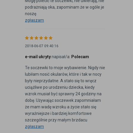
Mogę polecić te soczewki, nie uwierają, nie
podrażniają oka, zapominam że w ogóle je
noszę.
zgłaszam
2018-06-07 09:40:16
e-mail ukryty
napisał/a:
Polecam
Te soczewki to moje wybawienie. Nigdy nie
lubiłam nosić okularów, które i tak w nocy
były nieprzydatne. A stało się to wręcz
uciążliwe po urodzeniu dziecka, kiedy
wzrok musiał być sprawny 24 godziny na
dobę. Używając soczewek zapomniałam
że mam wadę wzroku a życie stało się
wyraźniejsze i bardziej komfortowe
szczególnie przy małym brzdacu
zgłaszam