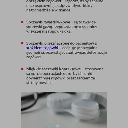
obrzękiem rogówki
- łagodzą stany zapalne
oraz usprawniają odpływ płynu, który
nagromadził się w tkance.
Soczewki twardówkowe
– są to twarde
soczewki gazoprzepuszczalne o średnicy
większej niż rogówka oka.
Soczewki przeznaczone do pacjentów z
stożkiem rogówki
– cechuje je specjalna
geometria, pozwalająca zatrzymać deformację
rogówki.
Miękkie soczewki kontaktowe
– stosowane
są np. po operacjach oczu, by chronić
powierzchnię rogówki przez tarciem ze
strony powiek.