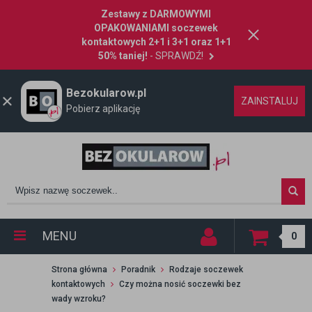
Zestawy z DARMOWYMI
OPAKOWANIAMI soczewek
kontaktowych 2+1 i 3+1 oraz 1+1
50% taniej!
- SPRAWDŹ!
Bezokularow.pl
ZAINSTALUJ
Pobierz aplikację
MENU
0
Strona główna
Poradnik
Rodzaje soczewek
kontaktowych
Czy można nosić soczewki bez
wady wzroku?