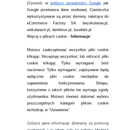
ZWROTY I REKLAMACJA
(
Sprawdź
w
polityce prywatności Google
jak
Google przetwarza dane osobowe
). Ciasteczka
WARUNKI ZAKUPÓW
wykorzystywane są przez domeny należące do
eCommerce Factory SA: bezokularow.pl,
O NAS
wokularach.pl, dentilove.pl, luxwhite.pl
RANKINGI SOCZEWEK
Więcej o plikach cookie - '
Informacje
'
SOCZEWKI KOLOROWE
Możesz zaakceptować wszystkie pliki cookie
Zwrot (odstąpienie od umowy)
klikając 'Akceptuję wszystkie', lub odrzucić pliki
cookie klikając 'Tylko wymagane'. Jeśli
ZMIEŃ USTAWIENIA ZGODY NA CIASTECZKA
naciśniesz 'Tylko wymagane', zapisywane będą
wyłącznie pliki cookie niezbędne do
KONTAKT
zapewnienia funkcjonowania Sklepu,
korzystanie z takich plików nie wymaga zgody
telefon:
22 113 44 42
użytkownika. Możesz również dokonać wyboru
poszczególnych kategorii plików cookie
telefon:
wchodząc w “Ustawienia”.
732 08 08 72
e-mail:
Zobacz jakie informacje zbieramy za pomocą
kontakt@bezokularow.pl
ciasteczek i w jakim celu to robimy. Możesz