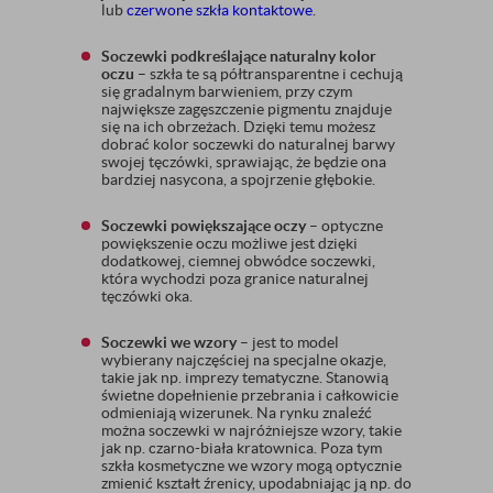
lub
czerwone szkła kontaktowe
.
Soczewki podkreślające naturalny kolor
oczu
– szkła te są półtransparentne i cechują
się gradalnym barwieniem, przy czym
największe zagęszczenie pigmentu znajduje
się na ich obrzeżach. Dzięki temu możesz
dobrać kolor soczewki do naturalnej barwy
swojej tęczówki, sprawiając, że będzie ona
bardziej nasycona, a spojrzenie głębokie.
Soczewki powiększające oczy
– optyczne
powiększenie oczu możliwe jest dzięki
dodatkowej, ciemnej obwódce soczewki,
która wychodzi poza granice naturalnej
tęczówki oka.
Soczewki we wzory
– jest to model
wybierany najczęściej na specjalne okazje,
takie jak np. imprezy tematyczne. Stanowią
świetne dopełnienie przebrania i całkowicie
odmieniają wizerunek. Na rynku znaleźć
można soczewki w najróżniejsze wzory, takie
jak np. czarno-biała kratownica. Poza tym
szkła kosmetyczne we wzory mogą optycznie
zmienić kształt źrenicy, upodabniając ją np. do