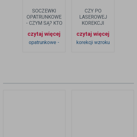
SOCZEWKI
CZY PO
OPATRUNKOWE
LASEROWEJ
- CZYM SĄ? KTO
KOREKCJI
JE NOSI?
WZROKU
czytaj więcej
czytaj więcej
MOŻNA NOSIĆ
SOCZEWKI
KONTAKTOWE?