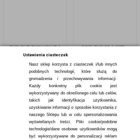
EYELOVE EXCLUSIVE 6
SOFLENS 59 6 SZT. +
SZT. + EYELOVE
EYELOVE NATURAL+ 400
Ustawienia ciasteczek
NATURAL+ 400 ML
ML
Nasz sklep korzysta z ciasteczek i/lub innych
116,99
pln
76,49
pln
podobnych technologii, które służą do
gromadzenia i przechowywania informacji.
Każdy konkretny plik cookie jest
wykorzystywany do określonego celu lub celów,
takich jak identyfikacja użytkownika,
uzyskiwanie informacji o sposobie korzystania z
naszego Sklepu lub w celu spersonalizowania
INFORMACJE KONTAKTOWE
wyświetlanych treści.
Pliki cookie/podobne
technologie/dane osobowe użytkowników mogą
JAK ZAMAWIAĆ?
być wykorzystywane do personalizacji reklam