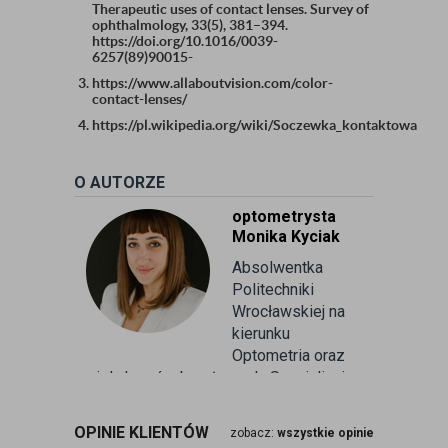
Therapeutic uses of contact lenses. Survey of
ophthalmology, 33(5), 381–394.
https://doi.org/10.1016/0039-
6257(89)90015-
https://www.allaboutvision.com/color-
contact-lenses/
https://pl.wikipedia.org/wiki/Soczewka_kontaktowa
O AUTORZE
optometrysta
Monika Kyciak
Absolwentka
Politechniki
Wrocławskiej na
kierunku
Optometria oraz
wielu kursów branżowych. Specjalizuje
się w badaniu refrakcji wzroku oraz
kontaktologii, czyli dobieraniu
OPINIE KLIENTÓW
zobacz:
wszystkie opinie
soczewek kontaktowych miękkich. Od