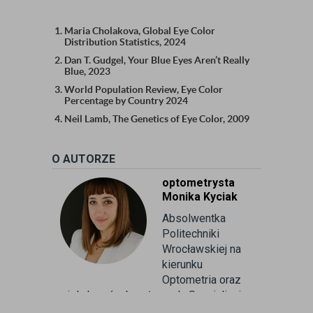
Maria Cholakova, Global Eye Color
Distribution Statistics, 2024
Dan T. Gudgel, Your Blue Eyes Aren’t Really
Blue, 2023
World Population Review, Eye Color
Percentage by Country 2024
Neil Lamb, The Genetics of Eye Color, 2009
O AUTORZE
optometrysta
Monika Kyciak
Absolwentka
Politechniki
Wrocławskiej na
kierunku
Optometria oraz
wielu kursów branżowych. Specjalizuje
się w badaniu refrakcji wzroku oraz