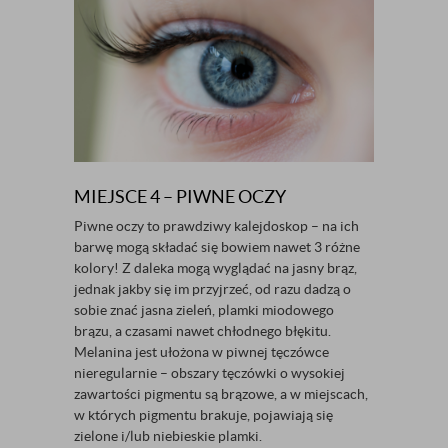
MIEJSCE 4 – PIWNE OCZY
Piwne oczy to prawdziwy kalejdoskop – na ich
barwę mogą składać się bowiem nawet 3 różne
kolory! Z daleka mogą wyglądać na jasny brąz,
jednak jakby się im przyjrzeć, od razu dadzą o
sobie znać jasna zieleń, plamki miodowego
brązu, a czasami nawet chłodnego błękitu.
Melanina jest ułożona w piwnej tęczówce
nieregularnie – obszary tęczówki o wysokiej
zawartości pigmentu są brązowe, a w miejscach,
w których pigmentu brakuje, pojawiają się
zielone i/lub niebieskie plamki.