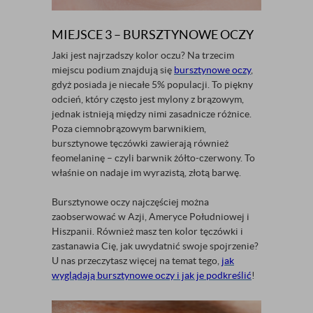
MIEJSCE 3 – BURSZTYNOWE OCZY
Jaki jest najrzadszy kolor oczu? Na trzecim
miejscu podium znajdują się
bursztynowe oczy
,
gdyż posiada je niecałe 5% populacji. To piękny
odcień, który często jest mylony z brązowym,
jednak istnieją między nimi zasadnicze różnice.
Poza ciemnobrązowym barwnikiem,
bursztynowe tęczówki zawierają również
feomelaninę – czyli barwnik żółto-czerwony. To
właśnie on nadaje im wyrazistą, złotą barwę.
Bursztynowe oczy najczęściej można
zaobserwować w Azji, Ameryce Południowej i
Hiszpanii. Również masz ten kolor tęczówki i
zastanawia Cię, jak uwydatnić swoje spojrzenie?
U nas przeczytasz więcej na temat tego,
jak
wyglądają bursztynowe oczy i jak je podkreślić
!