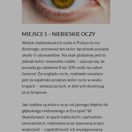
MIEJSCE 5 – NIEBIESKIE OCZY
Widok niebieskookich osób w Polsce to nic
dziwnego, ponieważ ten kolor tęczówek posiada
około ⅓ obywatelów. Na skali globalnej jest to
jednak kolor niezwykle rzadki – szacuje się, że
posiada go zaledwie 8 do 10% osób na całym
świecie! Ze względu na to, niebieski uważany
jest za najatrakcyjniejszy kolor oczu w wielu
krajach – zwłaszcza tych, w których dominują
oczy brązowe.
Jak rzadkie są kolory oczu od jasnego błękitu do
głębokiego niebieskiego w Europie? W
Skandynawii, krajach bałtyckich i zachodnio-
słowiańskich, niebieskie oczy stanowią wręcz
większość – częstotliwość ich występowania