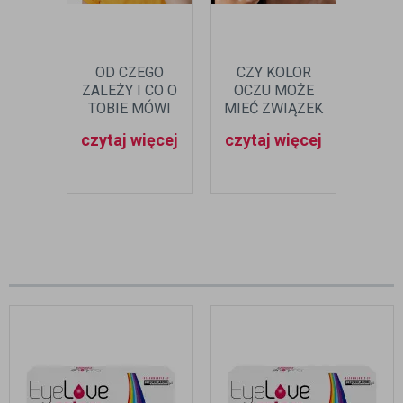
OD CZEGO
CZY KOLOR
KOLO
ZALEŻY I CO O
OCZU MOŻE
DZIE
TOBIE MÓWI
MIEĆ ZWIĄZEK
KOLOR OCZU
Z CHOROBAMI
czytaj więcej
czytaj więcej
czyt
SKÓRY?