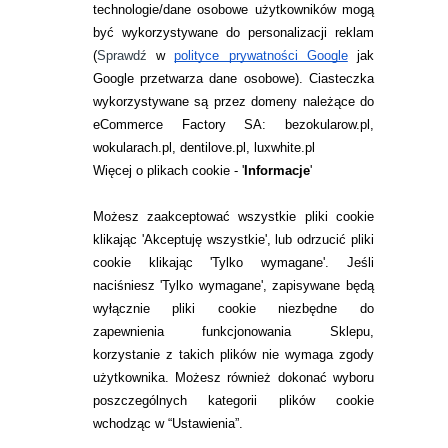
technologie/dane osobowe użytkowników mogą
JAK ZAMAWIAĆ?
być wykorzystywane do personalizacji reklam
ZWROTY I REKLAMACJA
(
Sprawdź
w
polityce prywatności Google
jak
Google przetwarza dane osobowe
). Ciasteczka
WARUNKI ZAKUPÓW
wykorzystywane są przez domeny należące do
eCommerce Factory SA: bezokularow.pl,
O NAS
wokularach.pl, dentilove.pl, luxwhite.pl
RANKINGI SOCZEWEK
Więcej o plikach cookie - '
Informacje
'
SOCZEWKI KOLOROWE
Możesz zaakceptować wszystkie pliki cookie
Zwrot (odstąpienie od umowy)
klikając 'Akceptuję wszystkie', lub odrzucić pliki
cookie klikając 'Tylko wymagane'. Jeśli
ZMIEŃ USTAWIENIA ZGODY NA CIASTECZKA
naciśniesz 'Tylko wymagane', zapisywane będą
wyłącznie pliki cookie niezbędne do
KONTAKT
zapewnienia funkcjonowania Sklepu,
korzystanie z takich plików nie wymaga zgody
telefon:
22 113 44 42
użytkownika. Możesz również dokonać wyboru
poszczególnych kategorii plików cookie
telefon:
wchodząc w “Ustawienia”.
732 08 08 72