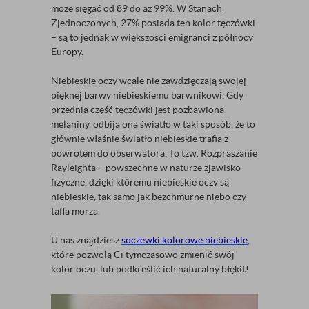
może sięgać od 89 do aż 99%. W Stanach
Zjednoczonych, 27% posiada ten kolor tęczówki
– są to jednak w większości emigranci z północy
Europy.
Niebieskie oczy wcale nie zawdzięczają swojej
pięknej barwy niebieskiemu barwnikowi. Gdy
przednia część tęczówki jest pozbawiona
melaniny, odbija ona światło w taki sposób, że to
głównie właśnie światło niebieskie trafia z
powrotem do obserwatora. To tzw. Rozpraszanie
Rayleighta – powszechne w naturze zjawisko
fizyczne, dzięki któremu niebieskie oczy są
niebieskie, tak samo jak bezchmurne niebo czy
tafla morza.
U nas znajdziesz
soczewki kolorowe niebieskie
,
które pozwolą Ci tymczasowo zmienić swój
kolor oczu, lub podkreślić ich naturalny błękit!