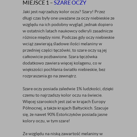
MIEJSCE 1 –
SZARE OCZY
Jaki jest najrzadszy kolor oczu? Szary! Przez
długi czas były one uważane za oczy niebieskie ze
względu na ich podobny wygląd, jednak dopiero
w ostatnich latach naukowcy odkryli zasadnicze
różnice między nimi. Podczas gdy oczy niebieskie
wciąż zawierają śladowe ilości melaniny w
przedniej części tęczówki, to szare oczy są jej
całkowicie pozbawione. Szara tęczówka
dodatkowo zawiera więcej kolagenu, co w
większości pochłania światło niebieskie, bez
rozpraszania go na zewnątrz.
Szare oczy posiada zaledwie 1% ludzkości, dzięki
czemu to najrzadszy kolor oczu na świecie.
Więcej szarookich jest zaś w krajach Europy
Północnej, a także krajach Bałtyckich. Szacuje
się, że nawet 90% Estończyków posiada jasne
kolory oczu, w tym szare!
Ze względu na niską zawartość melaniny w