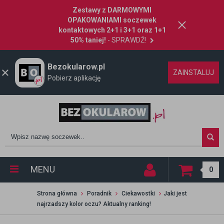
Zestawy z DARMOWYMI
OPAKOWANIAMI soczewek
kontaktowych 2+1 i 3+1 oraz 1+1
50% taniej!
- SPRAWDŹ!
Bezokularow.pl
ZAINSTALUJ
Pobierz aplikację
MENU
0
Strona główna
Poradnik
Ciekawostki
​​Jaki jest
najrzadszy kolor oczu? Aktualny ranking!