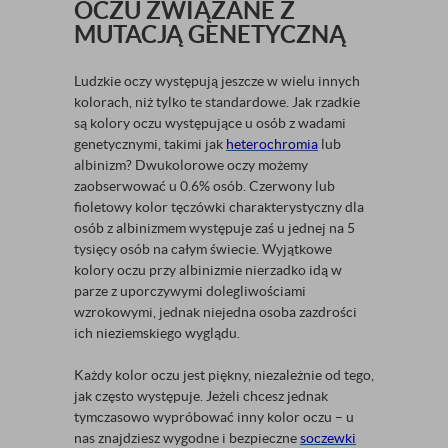
OCZU ZWIĄZANE Z
MUTACJĄ GENETYCZNĄ
Ludzkie oczy występują jeszcze w wielu innych
kolorach, niż tylko te standardowe. Jak rzadkie
są kolory oczu występujące u osób z wadami
genetycznymi, takimi jak
heterochromia
lub
albinizm? Dwukolorowe oczy możemy
zaobserwować u 0.6% osób. Czerwony lub
fioletowy kolor tęczówki charakterystyczny dla
osób z albinizmem występuje zaś u jednej na 5
tysięcy osób na całym świecie. Wyjątkowe
kolory oczu przy albinizmie nierzadko idą w
parze z uporczywymi dolegliwościami
wzrokowymi, jednak niejedna osoba zazdrości
ich nieziemskiego wyglądu.
Każdy kolor oczu jest piękny, niezależnie od tego,
jak często występuje. Jeżeli chcesz jednak
tymczasowo wypróbować inny kolor oczu – u
nas znajdziesz wygodne i bezpieczne
soczewki