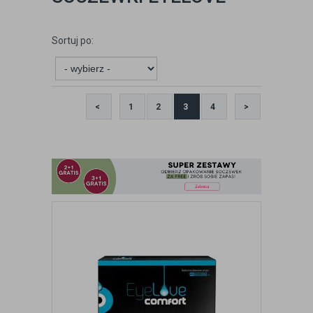
Sortuj po:
<
1
2
3
4
>