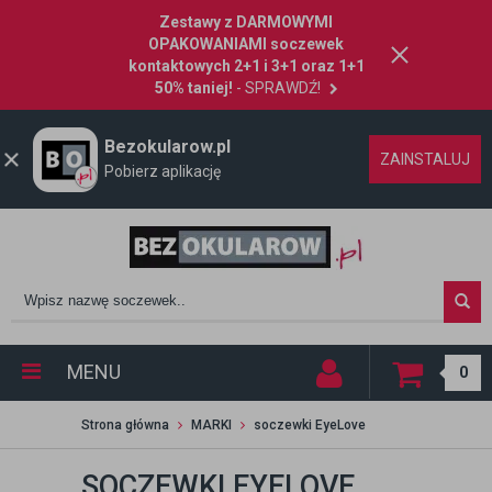
Zestawy z DARMOWYMI
OPAKOWANIAMI soczewek
kontaktowych 2+1 i 3+1 oraz 1+1
50% taniej!
- SPRAWDŹ!
Bezokularow.pl
ZAINSTALUJ
Pobierz aplikację
MENU
0
Strona główna
MARKI
soczewki EyeLove
SOCZEWKI EYELOVE