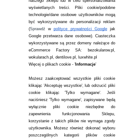
naszego Sklepu lub w celu spersonalizowania
wyświetlanych treści.
Pliki cookie/podobne
-31%
technologie/dane osobowe użytkowników mogą
być wykorzystywane do personalizacji reklam
(
Sprawdź
w
polityce prywatności Google
jak
Google przetwarza dane osobowe
). Ciasteczka
wykorzystywane są przez domeny należące do
eCommerce Factory SA: bezokularow.pl,
wokularach.pl, dentilove.pl, luxwhite.pl
Więcej o plikach cookie - '
Informacje
'
Możesz zaakceptować wszystkie pliki cookie
klikając 'Akceptuję wszystkie', lub odrzucić pliki
BEZOKULAROW.PL
cookie klikając 'Tylko wymagane'. Jeśli
WYPRZEDAŻ: EYELOVE EXCLUSIVE
naciśniesz 'Tylko wymagane', zapisywane będą
PRO 3 SZT.
wyłącznie pliki cookie niezbędne do
zapewnienia funkcjonowania Sklepu,
korzystanie z takich plików nie wymaga zgody
użytkownika. Możesz również dokonać wyboru
39,99
pln
57,99
pln
poszczególnych kategorii plików cookie