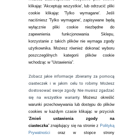
Zwrot (odstąpienie od umowy)
klikając 'Akceptuję wszystkie', lub odrzucić pliki
cookie klikając 'Tylko wymagane'. Jeśli
ZMIEŃ USTAWIENIA ZGODY NA CIASTECZKA
naciśniesz 'Tylko wymagane', zapisywane będą
wyłącznie pliki cookie niezbędne do
KONTAKT
zapewnienia funkcjonowania Sklepu,
korzystanie z takich plików nie wymaga zgody
telefon:
22 113 44 42
użytkownika. Możesz również dokonać wyboru
poszczególnych kategorii plików cookie
telefon:
wchodząc w “Ustawienia”.
732 08 08 72
e-mail:
Zobacz jakie informacje zbieramy za pomocą
kontakt@bezokularow.pl
ciasteczek i w jakim celu to robimy. Możesz
dostosować swoje zgody. Nie musisz zgadzać
się na wszystkie warianty.
Możesz określić
warunki przechowywania lub dostępu do plików
cookies w każdym czasie klikając w przycisk
'
Zmień ustawienia zgody na
ciasteczka
” znajdujący się na stronie z
Polityką
Prywatności
oraz w stopce strony