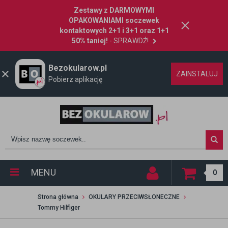
Zestawy z DARMOWYMI
OPAKOWANIAMI soczewek
kontaktowych 2+1 i 3+1 oraz 1+1
50% taniej!
- SPRAWDŹ!
Bezokularow.pl
ZAINSTALUJ
Pobierz aplikację
MENU
0
Strona główna
OKULARY PRZECIWSŁONECZNE
Tommy Hilfiger