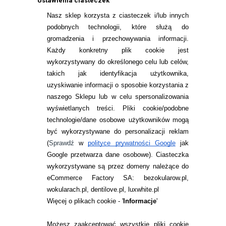
Ustawienia ciasteczek
już teraz i wzbogać swoją garderobę o
designerski dodatek!
Nasz sklep korzysta z ciasteczek i/lub innych
podobnych technologii, które służą do
gromadzenia i przechowywania informacji.
Każdy konkretny plik cookie jest
wykorzystywany do określonego celu lub celów,
takich jak identyfikacja użytkownika,
uzyskiwanie informacji o sposobie korzystania z
naszego Sklepu lub w celu spersonalizowania
INFORMACJE KONTAKTOWE
wyświetlanych treści.
Pliki cookie/podobne
technologie/dane osobowe użytkowników mogą
JAK ZAMAWIAĆ?
być wykorzystywane do personalizacji reklam
ZWROTY I REKLAMACJA
(
Sprawdź
w
polityce prywatności Google
jak
Google przetwarza dane osobowe
). Ciasteczka
WARUNKI ZAKUPÓW
wykorzystywane są przez domeny należące do
eCommerce Factory SA: bezokularow.pl,
O NAS
wokularach.pl, dentilove.pl, luxwhite.pl
RANKINGI SOCZEWEK
Więcej o plikach cookie - '
Informacje
'
SOCZEWKI KOLOROWE
Możesz zaakceptować wszystkie pliki cookie