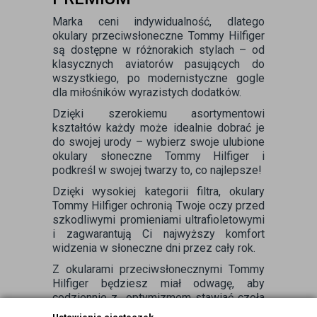
Marka ceni indywidualność, dlatego
okulary przeciwsłoneczne Tommy Hilfiger
są dostępne w różnorakich stylach – od
klasycznych aviatorów pasujących do
wszystkiego, po modernistyczne gogle
dla miłośników wyrazistych dodatków.
Dzięki szerokiemu asortymentowi
kształtów każdy może idealnie dobrać je
do swojej urody – wybierz swoje ulubione
okulary słoneczne Tommy Hilfiger i
podkreśl w swojej twarzy to, co najlepsze!
Dzięki wysokiej kategorii filtra, okulary
Tommy Hilfiger ochronią Twoje oczy przed
szkodliwymi promieniami ultrafioletowymi
i zagwarantują Ci najwyższy komfort
widzenia w słoneczne dni przez cały rok.
Z okularami przeciwsłonecznymi Tommy
Hilfiger będziesz miał odwagę, aby
codziennie z optymizmem stawiać czoła
nowym wyzwaniom. Dodaj je do koszyka