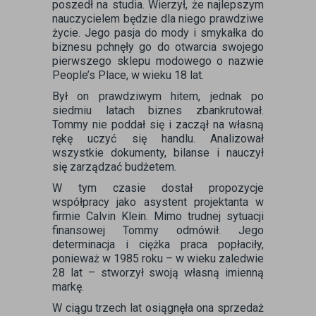
poszedł na studia. Wierzył, że najlepszym
nauczycielem będzie dla niego prawdziwe
życie. Jego pasja do mody i smykałka do
biznesu pchnęły go do otwarcia swojego
pierwszego sklepu modowego o nazwie
People’s Place, w wieku 18 lat.
Był on prawdziwym hitem, jednak po
siedmiu latach biznes zbankrutował.
Tommy nie poddał się i zaczął na własną
rękę uczyć się handlu. Analizował
wszystkie dokumenty, bilanse i nauczył
się zarządzać budżetem.
W tym czasie dostał propozycje
współpracy jako asystent projektanta w
firmie Calvin Klein. Mimo trudnej sytuacji
finansowej Tommy odmówił. Jego
determinacja i ciężka praca popłaciły,
ponieważ w 1985 roku – w wieku zaledwie
28 lat – stworzył swoją własną imienną
markę.
W ciągu trzech lat osiągnęła ona sprzedaż