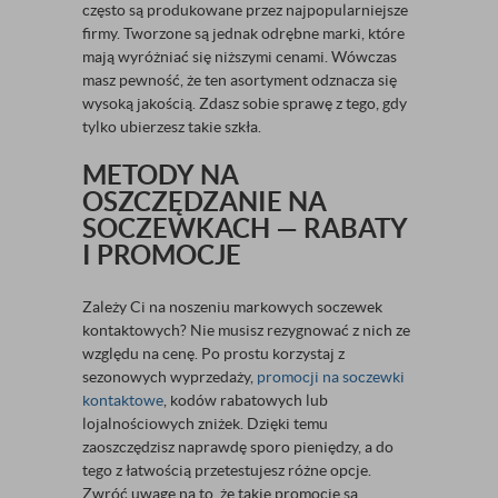
często są produkowane przez najpopularniejsze
firmy. Tworzone są jednak odrębne marki, które
mają wyróżniać się niższymi cenami. Wówczas
masz pewność, że ten asortyment odznacza się
wysoką jakością. Zdasz sobie sprawę z tego, gdy
tylko ubierzesz takie szkła.
METODY NA
OSZCZĘDZANIE NA
SOCZEWKACH — RABATY
I PROMOCJE
Zależy Ci na noszeniu markowych soczewek
kontaktowych? Nie musisz rezygnować z nich ze
względu na cenę. Po prostu korzystaj z
sezonowych wyprzedaży,
promocji na soczewki
kontaktowe
, kodów rabatowych lub
lojalnościowych zniżek. Dzięki temu
zaoszczędzisz naprawdę sporo pieniędzy, a do
tego z łatwością przetestujesz różne opcje.
Zwróć uwagę na to, że takie promocje są