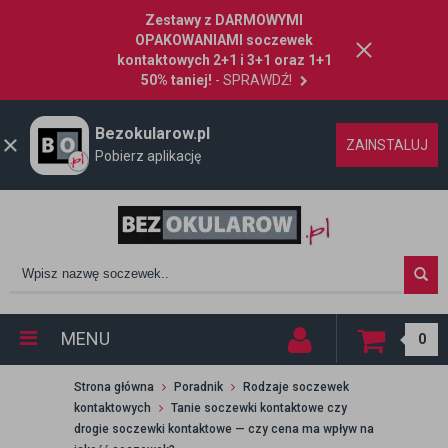
Zestawy z DARMOWYMI
OPAKOWANIAMI soczewek
kontaktowych 2+1 i 3+1 oraz 1+1
50% taniej!
- SPRAWDŹ!
Bezokularow.pl
ZAINSTALUJ
Pobierz aplikację
MENU
0
Strona główna
Poradnik
Rodzaje soczewek
kontaktowych
Tanie soczewki kontaktowe czy
drogie soczewki kontaktowe — czy cena ma wpływ na