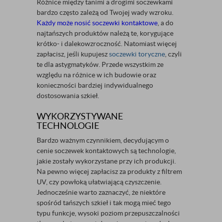
Różnice między tanimi a drogimi soczewkami
bardzo często zależą od Twojej wady wzroku.
Każdy może nosić soczewki kontaktowe
, a do
najtańszych produktów należą te, korygujące
krótko- i dalekowzroczność. Natomiast więcej
zapłacisz, jeśli kupujesz
soczewki toryczne
, czyli
te dla astygmatyków. Przede wszystkim ze
względu na różnice w ich budowie oraz
konieczności bardziej indywidualnego
dostosowania szkieł.
WYKORZYSTYWANE
TECHNOLOGIE
Bardzo ważnym czynnikiem, decydującym o
cenie soczewek kontaktowych są technologie,
jakie zostały wykorzystane przy ich produkcji.
Na pewno więcej zapłacisz za produkty z filtrem
UV, czy powłoką ułatwiającą czyszczenie.
Jednocześnie warto zaznaczyć, że niektóre
spośród tańszych szkieł i tak mogą mieć tego
typu funkcje, wysoki poziom przepuszczalności