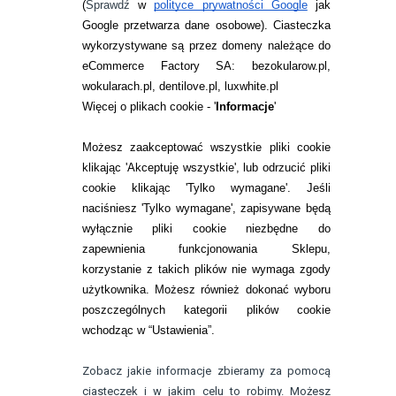
ZWROTY I REKLAMACJA
(
Sprawdź
w
polityce prywatności Google
jak
Google przetwarza dane osobowe
). Ciasteczka
WARUNKI ZAKUPÓW
wykorzystywane są przez domeny należące do
eCommerce Factory SA: bezokularow.pl,
O NAS
wokularach.pl, dentilove.pl, luxwhite.pl
RANKINGI SOCZEWEK
Więcej o plikach cookie - '
Informacje
'
SOCZEWKI KOLOROWE
Możesz zaakceptować wszystkie pliki cookie
Zwrot (odstąpienie od umowy)
klikając 'Akceptuję wszystkie', lub odrzucić pliki
cookie klikając 'Tylko wymagane'. Jeśli
ZMIEŃ USTAWIENIA ZGODY NA CIASTECZKA
naciśniesz 'Tylko wymagane', zapisywane będą
wyłącznie pliki cookie niezbędne do
KONTAKT
zapewnienia funkcjonowania Sklepu,
korzystanie z takich plików nie wymaga zgody
telefon:
22 113 44 42
użytkownika. Możesz również dokonać wyboru
poszczególnych kategorii plików cookie
telefon:
wchodząc w “Ustawienia”.
732 08 08 72
e-mail:
Zobacz jakie informacje zbieramy za pomocą
kontakt@bezokularow.pl
ciasteczek i w jakim celu to robimy. Możesz