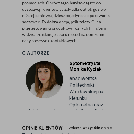
promocjach. Oprócz tego bardzo często do
dyspozycji klientów są zakładki outlet, gdzie w
niższej cenie znajdziesz pojedyncze opakowania
soczewek. To dobra opcja, jeśli zależy Ci na
przetestowaniu produktów różnych firm. Sam
widzisz, że istnieje sporo metod na obniżenie
ceny soczewek kontaktowych.
O AUTORZE
optometrysta
Monika Kyciak
Absolwentka
Politechniki
Wrocławskiej na
kierunku
Optometria oraz
wielu kursów branżowych. Specjalizuje
się w badaniu refrakcji wzroku oraz
kontaktologii, czyli dobieraniu
OPINIE KLIENTÓW
zobacz:
wszystkie opinie
soczewek kontaktowych miękkich. Od