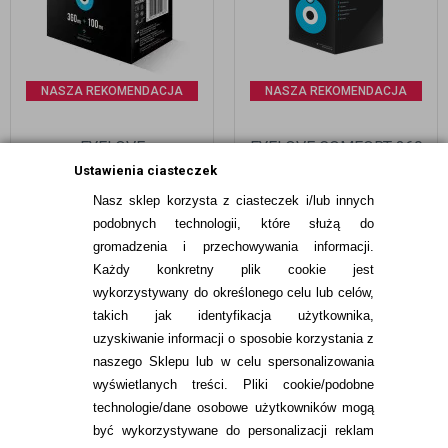
NASZA REKOMENDACJA
NASZA REKOMENDACJA
EYELOVE
EYELOVE COMFORT 360
ULTRACOMFORT
ML
Ustawienia ciasteczek
SMARTPACK 360 ML +
Nasz sklep korzysta z ciasteczek i/lub innych
100 ML + POJEMNIK
39,99
pln
34,99
pln
podobnych technologii, które służą do
gromadzenia i przechowywania informacji.
Każdy konkretny plik cookie jest
wykorzystywany do określonego celu lub celów,
takich jak identyfikacja użytkownika,
uzyskiwanie informacji o sposobie korzystania z
naszego Sklepu lub w celu spersonalizowania
INFORMACJE KONTAKTOWE
wyświetlanych treści.
Pliki cookie/podobne
technologie/dane osobowe użytkowników mogą
JAK ZAMAWIAĆ?
być wykorzystywane do personalizacji reklam