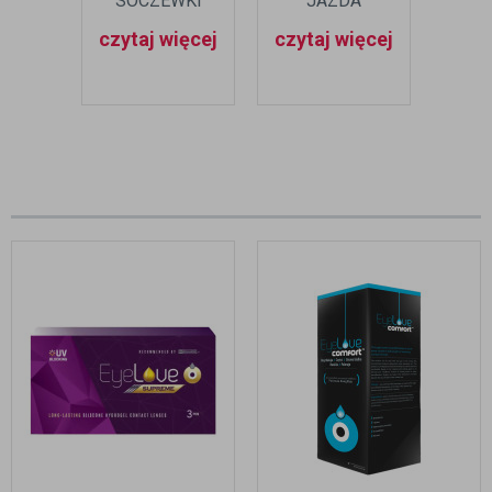
SOCZEWKI
JAZDA
PODCZAS
SAMOCHODEM
czytaj więcej
czytaj więcej
KONTROLI
DROGOWEJ?