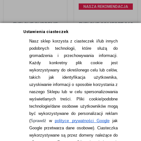
NASZA REKOMENDACJA
EYELOVE SUPREME
EYELOVE COMFORT 360
LONG-LASTING 3 SZTUKI
ML
Ustawienia ciasteczek
Nasz sklep korzysta z ciasteczek i/lub innych
49,99
pln
34,99
pln
podobnych technologii, które służą do
gromadzenia i przechowywania informacji.
Każdy konkretny plik cookie jest
wykorzystywany do określonego celu lub celów,
takich jak identyfikacja użytkownika,
uzyskiwanie informacji o sposobie korzystania z
naszego Sklepu lub w celu spersonalizowania
INFORMACJE KONTAKTOWE
wyświetlanych treści.
Pliki cookie/podobne
technologie/dane osobowe użytkowników mogą
JAK ZAMAWIAĆ?
być wykorzystywane do personalizacji reklam
ZWROTY I REKLAMACJA
(
Sprawdź
w
polityce prywatności Google
jak
Google przetwarza dane osobowe
). Ciasteczka
WARUNKI ZAKUPÓW
wykorzystywane są przez domeny należące do