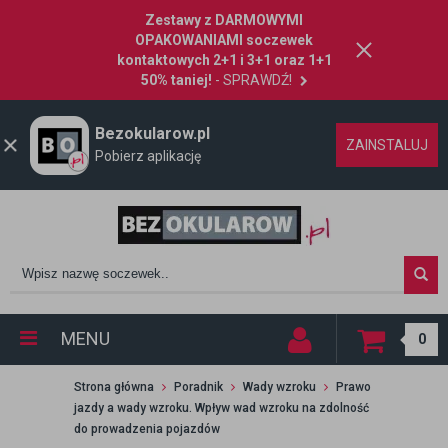
Zestawy z DARMOWYMI
OPAKOWANIAMI soczewek
kontaktowych 2+1 i 3+1 oraz 1+1
50% taniej!
- SPRAWDŹ!
Bezokularow.pl
ZAINSTALUJ
Pobierz aplikację
MENU
0
Strona główna
Poradnik
Wady wzroku
Prawo
jazdy a wady wzroku. Wpływ wad wzroku na zdolność
do prowadzenia pojazdów