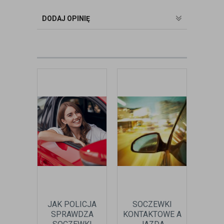
Pomaga pacjentom przeprowadzając
badania wad refrakcji, dobierając
DODAJ OPINIĘ
okulary oraz soczewki kontaktowe.
zobacz:
więcej wpisów autora
JAK POLICJA
SOCZEWKI
SPRAWDZA
KONTAKTOWE A