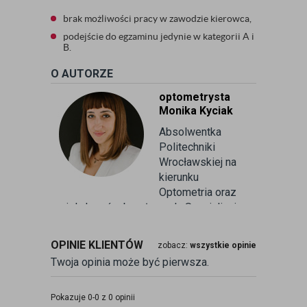
brak możliwości pracy w zawodzie kierowca,
podejście do egzaminu jedynie w kategorii A i
B.
O AUTORZE
optometrysta
Monika Kyciak
Absolwentka
Politechniki
Wrocławskiej na
kierunku
Optometria oraz
wielu kursów branżowych. Specjalizuje
się w badaniu refrakcji wzroku oraz
kontaktologii, czyli dobieraniu
OPINIE KLIENTÓW
zobacz:
wszystkie opinie
soczewek kontaktowych miękkich. Od
Twoja opinia może być pierwsza.
ponad 10 lat pracuje w branży
związanej z korekcją wzroku jako
optometrysta pracujący w gabinecie.
Pokazuje 0-0 z 0 opinii