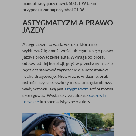
mandat, sięgający nawet 500 zł. W takim
przypadku zadbaj o symbol 01.06.
ASTYGMATYZM A PRAWO
JAZDY
Astygmatyzm to wada wzroku, która nie
wyklucza Cię z możliwości ubiegania się o prawo
jazdy i prowadzenie auta. Wymaga po prostu
odpowiedniej korekcji, gdyż w przeciwnym razie
będziesz stanowić zagrożenie dla uczestników
ruchu drogowego. Niewyraźne widzenie, brak
ostrości czy zakrzywiony obraz to częste objawy
wady wzroku jaką jest
astygmatyzm
, które można
skorygować. Wystarczy, że założysz
soczewki
toryczne
lub specjalistyczne okulary.