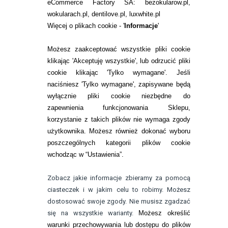
eCommerce Factory SA: bezokularow.pl,
O NAS
wokularach.pl, dentilove.pl, luxwhite.pl
RANKINGI SOCZEWEK
Więcej o plikach cookie - '
Informacje
'
SOCZEWKI KOLOROWE
Możesz zaakceptować wszystkie pliki cookie
Zwrot (odstąpienie od umowy)
klikając 'Akceptuję wszystkie', lub odrzucić pliki
cookie klikając 'Tylko wymagane'. Jeśli
ZMIEŃ USTAWIENIA ZGODY NA CIASTECZKA
naciśniesz 'Tylko wymagane', zapisywane będą
wyłącznie pliki cookie niezbędne do
KONTAKT
zapewnienia funkcjonowania Sklepu,
korzystanie z takich plików nie wymaga zgody
telefon:
22 113 44 42
użytkownika. Możesz również dokonać wyboru
poszczególnych kategorii plików cookie
telefon:
wchodząc w “Ustawienia”.
732 08 08 72
e-mail:
Zobacz jakie informacje zbieramy za pomocą
kontakt@bezokularow.pl
ciasteczek i w jakim celu to robimy. Możesz
dostosować swoje zgody. Nie musisz zgadzać
się na wszystkie warianty.
Możesz określić
warunki przechowywania lub dostępu do plików