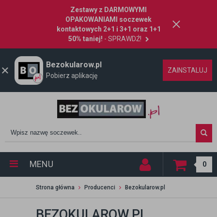
Zestawy z DARMOWYMI
OPAKOWANIAMI soczewek
kontaktowych 2+1 i 3+1 oraz 1+1
50% taniej!
- SPRAWDŹ!
Bezokularow.pl
ZAINSTALUJ
Pobierz aplikację
MENU
0
Strona główna
Producenci
Bezokularow.pl
BEZOKULAROW.PL