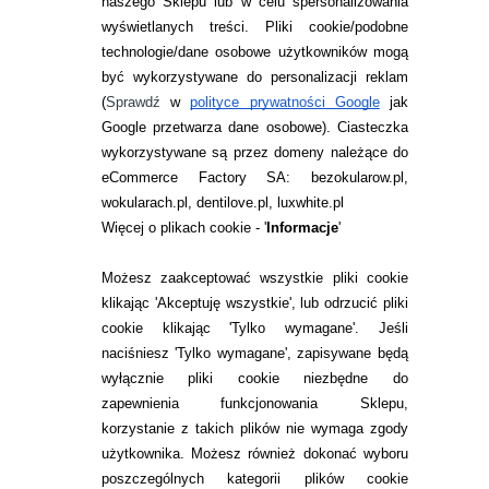
naszego Sklepu lub w celu spersonalizowania
wyświetlanych treści.
Pliki cookie/podobne
technologie/dane osobowe użytkowników mogą
być wykorzystywane do personalizacji reklam
(
Sprawdź
w
polityce prywatności Google
jak
Google przetwarza dane osobowe
). Ciasteczka
wykorzystywane są przez domeny należące do
eCommerce Factory SA: bezokularow.pl,
BEZOKULAROW.PL
wokularach.pl, dentilove.pl, luxwhite.pl
Więcej o plikach cookie - '
Informacje
'
ZESTAW WAKACYJNY: 2X EYELOVE
EXCLUSIVE PRO 3 SZT. + TRZECIE
OPAKOWANIE GRATIS!
Możesz zaakceptować wszystkie pliki cookie
klikając 'Akceptuję wszystkie', lub odrzucić pliki
cookie klikając 'Tylko wymagane'. Jeśli
naciśniesz 'Tylko wymagane', zapisywane będą
115,98
pln
wyłącznie pliki cookie niezbędne do
zapewnienia funkcjonowania Sklepu,
korzystanie z takich plików nie wymaga zgody
użytkownika. Możesz również dokonać wyboru
poszczególnych kategorii plików cookie