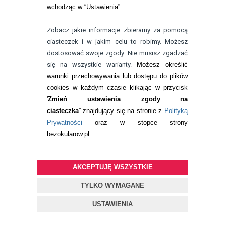
wchodząc w “Ustawienia”.
Zobacz jakie informacje zbieramy za pomocą
ciasteczek i w jakim celu to robimy. Możesz
dostosować swoje zgody. Nie musisz zgadzać
się na wszystkie warianty.
Możesz określić
warunki przechowywania lub dostępu do plików
cookies w każdym czasie klikając w przycisk
'
Zmień ustawienia zgody na
ciasteczka
” znajdujący się na stronie z
Polityką
BEZOKULAROW.PL
Prywatności
oraz w stopce strony
ZESTAW WAKACYJNY: 2X EYELOVE
bezokularow.pl
EXCLUSIVE PRO TORIC 3 SZT. +
TRZECIE OPAKOWANIE GRATIS!
AKCEPTUJĘ WSZYSTKIE
180,00
pln
TYLKO WYMAGANE
USTAWIENIA