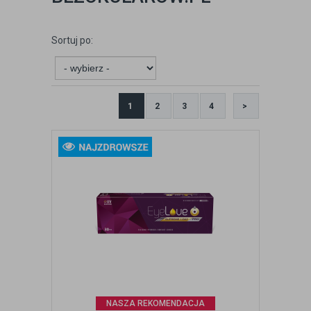
Sortuj po:
1
2
3
4
>
NASZA REKOMENDACJA