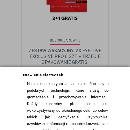
BEZOKULAROW.PL
ZESTAW WAKACYJNY: 2X EYELOVE
EXCLUSIVE PRO 6 SZT. + TRZECIE
OPAKOWANIE GRATIS!
Ustawienia ciasteczek
199,98
pln
Nasz sklep korzysta z ciasteczek i/lub innych
podobnych technologii, które służą do
gromadzenia i przechowywania informacji.
Każdy konkretny plik cookie jest
wykorzystywany do określonego celu lub celów,
takich jak identyfikacja użytkownika,
uzyskiwanie informacji o sposobie korzystania z