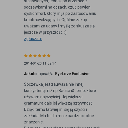
stosowanych, jednak po drzemce z
soczewkami na oczach, czuć pewien
dyskomfort, który mija po zastosowaniu
kropli nawilżających. Ogólnie zakup
uważam za udany i myślę że skuszę się
jeszcze w przyszłości :)
zgłaszam
2014-01-20 11:02:14
Jakub
napisał/a:
EyeLove Exclusive
Soczewka jest zauważalnie innej
konsystencji niż np Bausch&Lomb, które
używam najczęściej. Jej większa
gramatura daje jej większą sztywność.
Dzięki temu łatwiej mi się ją czyści i
zakłada. Ma to dla mnie bardzo istotne
znaczenie.