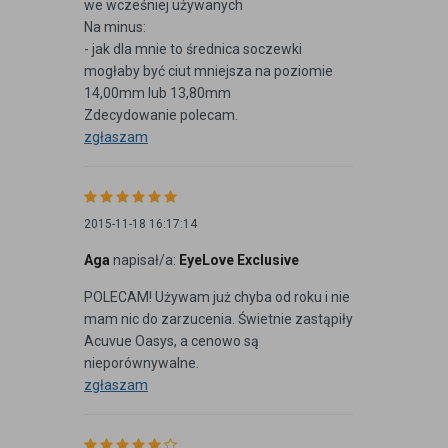
we wcześniej używanych
Na minus:
- jak dla mnie to średnica soczewki
mogłaby być ciut mniejsza na poziomie
14,00mm lub 13,80mm
Zdecydowanie polecam.
zgłaszam
2015-11-18 16:17:14
Aga
napisał/a:
EyeLove Exclusive
POLECAM! Używam już chyba od roku i nie
mam nic do zarzucenia. Świetnie zastąpiły
Acuvue Oasys, a cenowo są
nieporównywalne.
zgłaszam