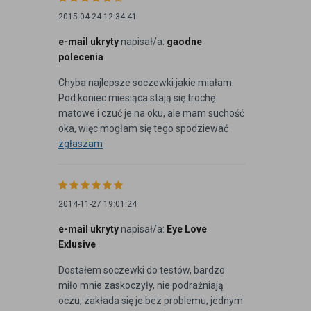
2015-04-24 12:34:41
e-mail ukryty
napisał/a:
gaodne
polecenia
Chyba najlepsze soczewki jakie miałam.
Pod koniec miesiąca stają się trochę
matowe i czuć je na oku, ale mam suchość
oka, więc mogłam się tego spodziewać
zgłaszam
2014-11-27 19:01:24
e-mail ukryty
napisał/a:
Eye Love
Exlusive
Dostałem soczewki do testów, bardzo
miło mnie zaskoczyły, nie podrażniają
oczu, zakłada się je bez problemu, jednym