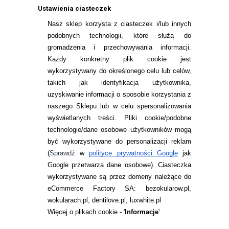
Ustawienia ciasteczek
Nasz sklep korzysta z ciasteczek i/lub innych
podobnych technologii, które służą do
gromadzenia i przechowywania informacji.
Każdy konkretny plik cookie jest
wykorzystywany do określonego celu lub celów,
takich jak identyfikacja użytkownika,
uzyskiwanie informacji o sposobie korzystania z
naszego Sklepu lub w celu spersonalizowania
INFORMACJE KONTAKTOWE
wyświetlanych treści.
Pliki cookie/podobne
technologie/dane osobowe użytkowników mogą
JAK ZAMAWIAĆ?
być wykorzystywane do personalizacji reklam
ZWROTY I REKLAMACJA
(
Sprawdź
w
polityce prywatności Google
jak
Google przetwarza dane osobowe
). Ciasteczka
WARUNKI ZAKUPÓW
wykorzystywane są przez domeny należące do
eCommerce Factory SA: bezokularow.pl,
O NAS
wokularach.pl, dentilove.pl, luxwhite.pl
RANKINGI SOCZEWEK
Więcej o plikach cookie - '
Informacje
'