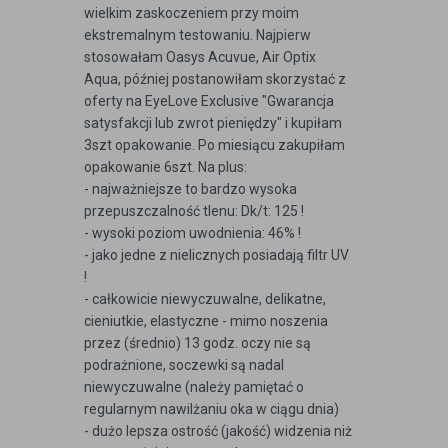
wielkim zaskoczeniem przy moim
ekstremalnym testowaniu. Najpierw
stosowałam Oasys Acuvue, Air Optix
Aqua, później postanowiłam skorzystać z
oferty na EyeLove Exclusive "Gwarancja
satysfakcji lub zwrot pieniędzy" i kupiłam
3szt opakowanie. Po miesiącu zakupiłam
opakowanie 6szt. Na plus:
- najważniejsze to bardzo wysoka
przepuszczalność tlenu: Dk/t: 125 !
- wysoki poziom uwodnienia: 46% !
- jako jedne z nielicznych posiadają filtr UV
!
- całkowicie niewyczuwalne, delikatne,
cieniutkie, elastyczne - mimo noszenia
przez (średnio) 13 godz. oczy nie są
podrażnione, soczewki są nadal
niewyczuwalne (należy pamiętać o
regularnym nawilżaniu oka w ciągu dnia)
- dużo lepsza ostrość (jakość) widzenia niż