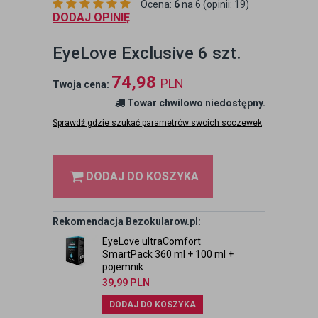
Ocena:
6
na 6 (opinii: 19)
DODAJ OPINIĘ
EyeLove Exclusive 6 szt.
74,98
PLN
Twoja cena:
Towar chwilowo niedostępny.
Sprawdź gdzie szukać parametrów swoich soczewek
DODAJ DO KOSZYKA
Rekomendacja Bezokularow.pl:
EyeLove ultraComfort
SmartPack 360 ml + 100 ml +
pojemnik
39,99
PLN
DODAJ DO KOSZYKA