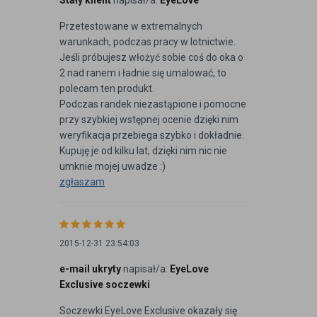
Stały klient
napisał/a:
EyeLove
Przetestowane w extremalnych
warunkach, podczas pracy w lotnictwie.
Jeśli próbujesz włożyć sobie coś do oka o
2 nad ranem i ładnie się umalować, to
polecam ten produkt.
Podczas randek niezastąpione i pomocne
przy szybkiej wstępnej ocenie dzięki nim
weryfikacja przebiega szybko i dokładnie.
Kupuję je od kilku lat, dzięki nim nic nie
umknie mojej uwadze :)
zgłaszam
2015-12-31 23:54:03
e-mail ukryty
napisał/a:
EyeLove
Exclusive soczewki
Soczewki EyeLove Exclusive okazały się