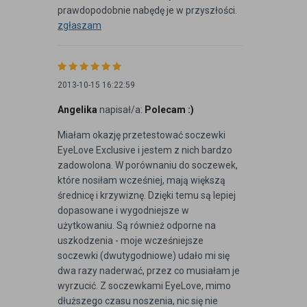
prawdopodobnie nabędę je w przyszłości.
zgłaszam
2013-10-15 16:22:59
Angelika
napisał/a:
Polecam :)
Miałam okazję przetestować soczewki
EyeLove Exclusive i jestem z nich bardzo
zadowolona. W porównaniu do soczewek,
które nosiłam wcześniej, mają większą
średnicę i krzywiznę. Dzięki temu są lepiej
dopasowane i wygodniejsze w
użytkowaniu. Są również odporne na
uszkodzenia - moje wcześniejsze
soczewki (dwutygodniowe) udało mi się
dwa razy naderwać, przez co musiałam je
wyrzucić. Z soczewkami EyeLove, mimo
dłuższego czasu noszenia, nic się nie