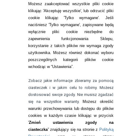
SOCZEWKI KOLOROWE
Możesz zaakceptować wszystkie pliki cookie
Zwrot (odstąpienie od umowy)
klikając 'Akceptuję wszystkie', lub odrzucić pliki
cookie klikając 'Tylko wymagane'. Jeśli
ZMIEŃ USTAWIENIA ZGODY NA CIASTECZKA
naciśniesz 'Tylko wymagane', zapisywane będą
wyłącznie pliki cookie niezbędne do
KONTAKT
zapewnienia funkcjonowania Sklepu,
korzystanie z takich plików nie wymaga zgody
telefon:
22 113 44 42
użytkownika. Możesz również dokonać wyboru
poszczególnych kategorii plików cookie
telefon:
wchodząc w “Ustawienia”.
732 08 08 72
e-mail:
Zobacz jakie informacje zbieramy za pomocą
kontakt@bezokularow.pl
ciasteczek i w jakim celu to robimy. Możesz
dostosować swoje zgody. Nie musisz zgadzać
się na wszystkie warianty.
Możesz określić
warunki przechowywania lub dostępu do plików
cookies w każdym czasie klikając w przycisk
'
Zmień ustawienia zgody na
ciasteczka
” znajdujący się na stronie z
Polityką