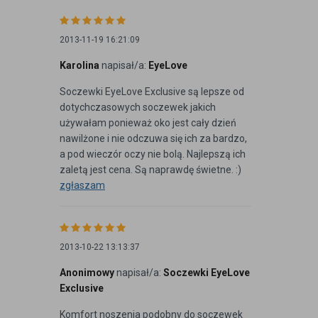
2013-11-19 16:21:09
Karolina
napisał/a:
EyeLove
Soczewki EyeLove Exclusive są lepsze od
dotychczasowych soczewek jakich
używałam ponieważ oko jest cały dzień
nawilżone i nie odczuwa się ich za bardzo,
a pod wieczór oczy nie bolą. Najlepszą ich
zaletą jest cena. Są naprawdę świetne. :)
zgłaszam
2013-10-22 13:13:37
Anonimowy
napisał/a:
Soczewki EyeLove
Exclusive
Komfort noszenia podobny do soczewek