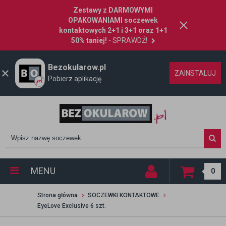
Zestawy z DARMOWYMI
OPAKOWANIAMI soczewek
kontaktowych 2+1 i 3+1 oraz 1+1
50% taniej!
- SPRAWDŹ!
Bezokularow.pl
ZAINSTALUJ
Pobierz aplikację
MENU
0
Strona główna
SOCZEWKI KONTAKTOWE
EyeLove Exclusive 6 szt.