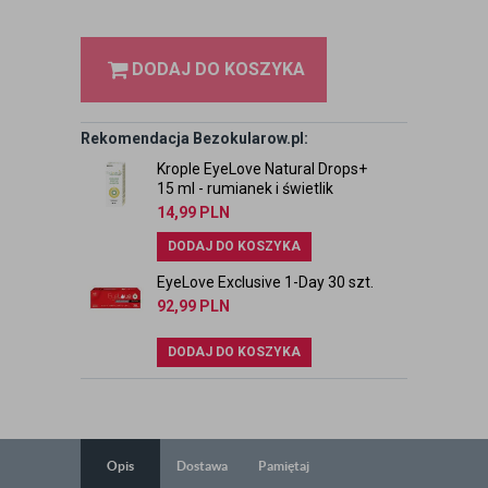
DODAJ DO KOSZYKA
Rekomendacja Bezokularow.pl:
Krople EyeLove Natural Drops+
15 ml - rumianek i świetlik
14,99
PLN
DODAJ DO KOSZYKA
EyeLove Exclusive 1-Day 30 szt.
92,99
PLN
DODAJ DO KOSZYKA
Opis
Dostawa
Pamiętaj