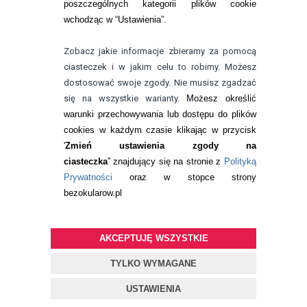
poszczególnych kategorii plików cookie
telefon:
wchodząc w “Ustawienia”.
732 08 08 72
e-mail:
Zobacz jakie informacje zbieramy za pomocą
kontakt@bezokularow.pl
ciasteczek i w jakim celu to robimy. Możesz
dostosować swoje zgody. Nie musisz zgadzać
się na wszystkie warianty.
Możesz określić
warunki przechowywania lub dostępu do plików
cookies w każdym czasie klikając w przycisk
'
Zmień ustawienia zgody na
ciasteczka
” znajdujący się na stronie z
Polityką
Prywatności
oraz w stopce strony
bezokularow.pl
AKCEPTUJĘ WSZYSTKIE
© Copyright by
BEZOKULARÓW
.PL
| soczewki kontaktowe i płyny
do soczewek
TYLKO WYMAGANE
Projekt i oprogramowanie sklepu:
ebexo
USTAWIENIA