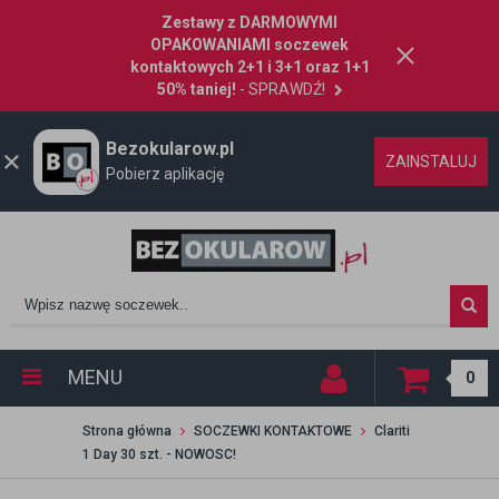
Zestawy z DARMOWYMI
OPAKOWANIAMI soczewek
kontaktowych 2+1 i 3+1 oraz 1+1
50% taniej!
- SPRAWDŹ!
Bezokularow.pl
ZAINSTALUJ
Pobierz aplikację
MENU
0
Strona główna
SOCZEWKI KONTAKTOWE
Clariti
1 Day 30 szt. - NOWOSC!