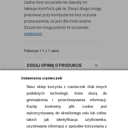
żadne inne soczewki nie dawały mi
takiego komfortu jak te. Dosyć długo mogę
pracować przy komputerze bez uczucia
przesuszenia, co jest dla mnie ważne.
Szczerze mogę polecić te soczewki.
zgłaszam
Pokazuje 1-1 z 1 opinii
DODAJ OPINIĘ O PRODUKCIE
Ustawienia ciasteczek
Nasz sklep korzysta z ciasteczek i/lub innych
podobnych technologii, które służą do
gromadzenia i przechowywania informacji.
Każdy konkretny plik cookie jest
wykorzystywany do określonego celu lub celów,
takich jak identyfikacja użytkownika,
uzyskiwanie informacji o sposobie korzystania z