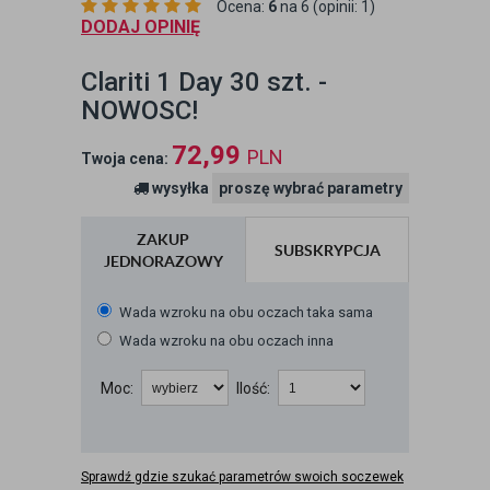
Ocena:
6
na 6 (opinii: 1)
DODAJ OPINIĘ
Clariti 1 Day 30 szt. -
NOWOSC!
72,99
PLN
Twoja cena:
wysyłka
proszę wybrać parametry
ZAKUP
SUBSKRYPCJA
JEDNORAZOWY
Wada wzroku na obu oczach taka sama
Wada wzroku na obu oczach inna
Moc:
Ilość:
Sprawdź gdzie szukać parametrów swoich soczewek