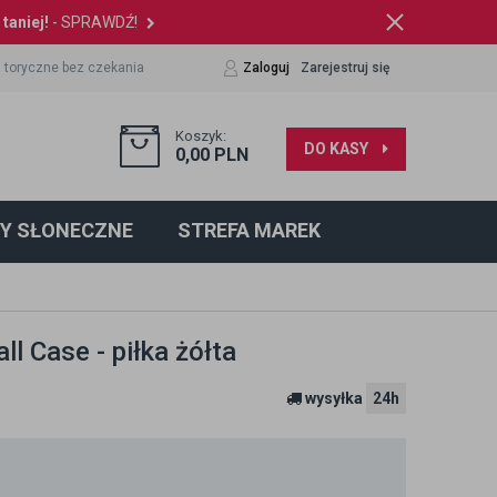
taniej!
- SPRAWDŹ!
 toryczne bez czekania
Zaloguj
Zarejestruj się
Koszyk:
DO KASY
0,00
PLN
Y SŁONECZNE
STREFA MAREK
l Case - piłka żółta
wysyłka
24h