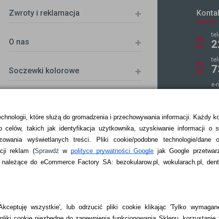
Zwroty i reklamacja
Konta
te
O nas
2
te
7
Soczewki kolorowe
e-
k
echnologii, które służą do gromadzenia i przechowywania informacji. Każdy k
 celów, takich jak identyfikacja użytkownika, uzyskiwanie informacji o 
ZKA
zowania wyświetlanych treści.
Pliki cookie/podobne technologie/dane 
ji reklam
(
Sprawdź
w
polityce prywatności Google
jak Google przetwar
ależące do eCommerce Factory SA: bezokularow.pl, wokularach.pl, denti
kceptuję wszystkie', lub odrzucić pliki cookie klikając 'Tylko wymagane
liki cookie niezbędne do zapewnienia funkcjonowania Sklepu, korzystanie 