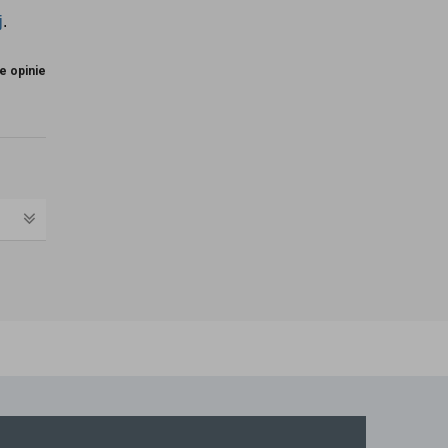
j
.
e opinie