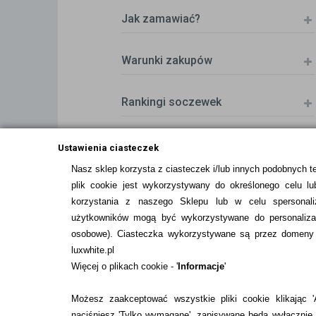
Jak zamawiać?
Warunki zakupów
Rankingi soczewek
Zwrot (odstąpienie od umowy)
Ustawienia ciasteczek
Nasz sklep korzysta z ciasteczek i/lub innych podobnych t
plik cookie jest wykorzystywany do określonego celu lub
ZMIEŃ USTAWIENIA ZGODY NA CIASTEC
korzystania z naszego Sklepu lub w celu spersonali
użytkowników mogą być wykorzystywane do personalizac
osobowe
). Ciasteczka wykorzystywane są przez domeny n
luxwhite.pl
Więcej o plikach cookie - '
Informacje
'
Możesz zaakceptować wszystkie pliki cookie klikając 'A
naciśniesz 'Tylko wymagane', zapisywane będą wyłącznie p