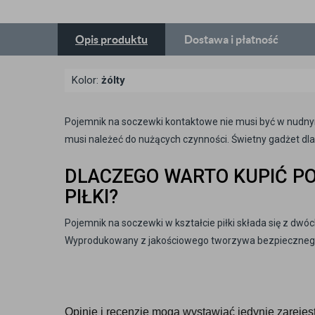
Opis
produktu
Dostawa
i płatność
Kolor:
żólty
Pojemnik na soczewki kontaktowe nie musi być w nudnym
musi należeć do nużących czynności. Świetny gadżet dla 
DLACZEGO WARTO KUPIĆ PO
PIŁKI?
Pojemnik na soczewki w kształcie piłki składa się z dwóc
Wyprodukowany z jakościowego tworzywa bezpiecznego 
Opinie i recenzje mogą wystawiać jedynie zarejestr