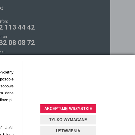
kt
lefon:
2 113 44 42
lefon:
32 08 08 72
mail:
ontakt@bezokularow.pl
onkretny
sposobie
osobowe
za dane
love.pl,
AKCEPTUJĘ WSZYSTKIE
TYLKO WYMAGANE
'. Jeśli
USTAWIENIA
z takich