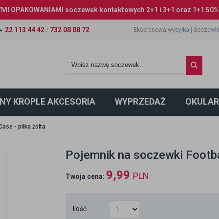
I OPAKOWANIAMI soczewek kontaktowych 2+1 i 3+1 oraz 1+1 50% 
22 113 44 42
732 08 08 72
Ekspresowa wysyłka
|
Soczewki
e
:
/
NY KROPLE AKCESORIA
WYPRZEDAŻ
OKULAR
ase - piłka żółta
Pojemnik na soczewki Footbal
9,99
PLN
Twoja cena:
Ilość