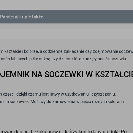
Pamiętaj
kupić także
 kształcie i kolorze, a codzienne zakładanie czy zdejmowanie soczew
osób lubiących piłkę nożną czy dzieci, które zaczęły nosić soczewki.
JEMNIK NA SOCZEWKI W KSZTAŁCI
h części, dzięki czemu jest łatwy w użytkowaniu i czyszczeniu.
dla soczewek. Możliwy do zamówienia w pięciu różnych kolorach.
owani klienci bezokularow.pl, którzy kupili dany produkt. Po 