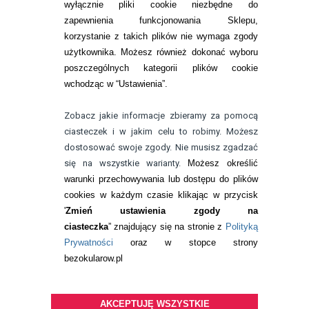
wyłącznie pliki cookie niezbędne do
KONTAKT
zapewnienia funkcjonowania Sklepu,
korzystanie z takich plików nie wymaga zgody
telefon:
22 113 44 42
użytkownika. Możesz również dokonać wyboru
poszczególnych kategorii plików cookie
telefon:
wchodząc w “Ustawienia”.
732 08 08 72
e-mail:
Zobacz jakie informacje zbieramy za pomocą
kontakt@bezokularow.pl
ciasteczek i w jakim celu to robimy. Możesz
dostosować swoje zgody. Nie musisz zgadzać
się na wszystkie warianty.
Możesz określić
warunki przechowywania lub dostępu do plików
cookies w każdym czasie klikając w przycisk
'
Zmień ustawienia zgody na
ciasteczka
” znajdujący się na stronie z
Polityką
Prywatności
oraz w stopce strony
bezokularow.pl
AKCEPTUJĘ WSZYSTKIE
© Copyright by
BEZOKULARÓW
.PL
| soczewki kontaktowe i płyny