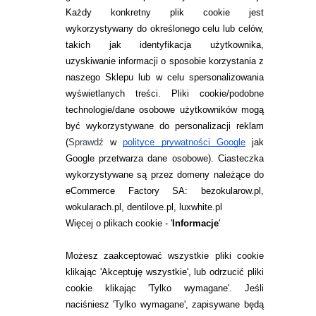
Każdy konkretny plik cookie jest
wykorzystywany do określonego celu lub celów,
takich jak identyfikacja użytkownika,
uzyskiwanie informacji o sposobie korzystania z
naszego Sklepu lub w celu spersonalizowania
INFORMACJE KONTAKTOWE
wyświetlanych treści.
Pliki cookie/podobne
technologie/dane osobowe użytkowników mogą
JAK ZAMAWIAĆ?
być wykorzystywane do personalizacji reklam
ZWROTY I REKLAMACJA
(
Sprawdź
w
polityce prywatności Google
jak
Google przetwarza dane osobowe
). Ciasteczka
WARUNKI ZAKUPÓW
wykorzystywane są przez domeny należące do
eCommerce Factory SA: bezokularow.pl,
O NAS
wokularach.pl, dentilove.pl, luxwhite.pl
RANKINGI SOCZEWEK
Więcej o plikach cookie - '
Informacje
'
SOCZEWKI KOLOROWE
Możesz zaakceptować wszystkie pliki cookie
Zwrot (odstąpienie od umowy)
klikając 'Akceptuję wszystkie', lub odrzucić pliki
cookie klikając 'Tylko wymagane'. Jeśli
ZMIEŃ USTAWIENIA ZGODY NA CIASTECZKA
naciśniesz 'Tylko wymagane', zapisywane będą