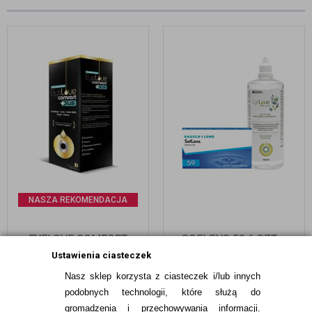
NASZA REKOMENDACJA
EYELOVE COMFORT
SOFLENS 59 6 SZT. +
PLUS 500 ML (Z
EYELOVE NATURAL+ 400
Ustawienia ciasteczek
HIALURONIANEM SODU!)
ML
Nasz sklep korzysta z ciasteczek i/lub innych
39,99
pln
76,49
pln
podobnych technologii, które służą do
gromadzenia i przechowywania informacji.