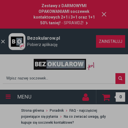
Zestawy z DARMOWYMI
OPAKOWANIAMI soczewek
kontaktowych 2+1 i 3+1 oraz 1+1
50% taniej!
- SPRAWDŹ!
Bezokularow.pl
ZAINSTALUJ
Pobierz aplikację
MENU
0
Strona główna
Poradnik
FAQ - najczęściej
pojawiające się pytania
Na co zwracać uwagę, gdy
kupuje się soczewki kontaktowe?