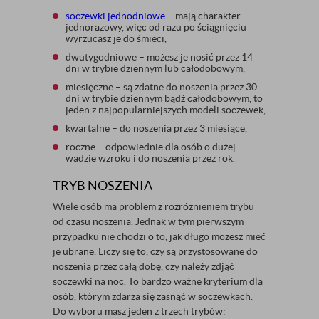
soczewki jednodniowe
– mają charakter
jednorazowy, więc od razu po ściągnięciu
wyrzucasz je do śmieci,
dwutygodniowe – możesz je nosić przez 14
dni w trybie dziennym lub całodobowym,
miesięczne – są zdatne do noszenia przez 30
dni w trybie dziennym bądź całodobowym, to
jeden z najpopularniejszych modeli soczewek,
kwartalne – do noszenia przez 3 miesiące,
roczne – odpowiednie dla osób o dużej
wadzie wzroku i do noszenia przez rok.
TRYB NOSZENIA
Wiele osób ma problem z rozróżnieniem trybu
od czasu noszenia. Jednak w tym pierwszym
przypadku nie chodzi o to, jak długo możesz mieć
je ubrane. Liczy się to, czy są przystosowane do
noszenia przez całą dobę, czy należy zdjąć
soczewki na noc. To bardzo ważne kryterium dla
osób, którym zdarza się zasnąć w soczewkach.
Do wyboru masz jeden z trzech trybów: