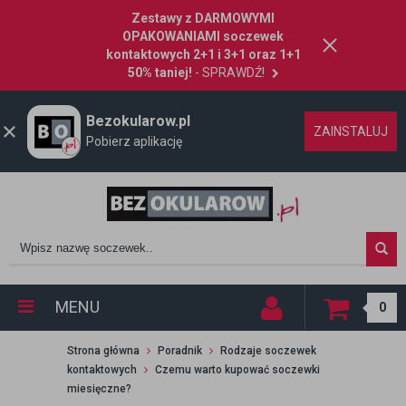
Zestawy z DARMOWYMI
OPAKOWANIAMI soczewek
kontaktowych 2+1 i 3+1 oraz 1+1
50% taniej!
- SPRAWDŹ!
Bezokularow.pl
ZAINSTALUJ
Pobierz aplikację
MENU
0
Strona główna
Poradnik
Rodzaje soczewek
kontaktowych
Czemu warto kupować soczewki
miesięczne?