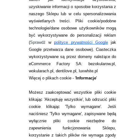
uzyskiwanie informacji o sposobie korzystania z
naszego Sklepu lub w celu spersonalizowania
INFORMACJE KONTAKTOWE
wyświetlanych treści.
Pliki cookie/podobne
technologie/dane osobowe użytkowników mogą
JAK ZAMAWIAĆ?
być wykorzystywane do personalizacji reklam
ZWROTY I REKLAMACJA
(
Sprawdź
w
polityce prywatności Google
jak
Google przetwarza dane osobowe
). Ciasteczka
WARUNKI ZAKUPÓW
wykorzystywane są przez domeny należące do
eCommerce Factory SA: bezokularow.pl,
O NAS
wokularach.pl, dentilove.pl, luxwhite.pl
RANKINGI SOCZEWEK
Więcej o plikach cookie - '
Informacje
'
SOCZEWKI KOLOROWE
Możesz zaakceptować wszystkie pliki cookie
Zwrot (odstąpienie od umowy)
klikając 'Akceptuję wszystkie', lub odrzucić pliki
cookie klikając 'Tylko wymagane'. Jeśli
ZMIEŃ USTAWIENIA ZGODY NA CIASTECZKA
naciśniesz 'Tylko wymagane', zapisywane będą
wyłącznie pliki cookie niezbędne do
KONTAKT
zapewnienia funkcjonowania Sklepu,
korzystanie z takich plików nie wymaga zgody
telefon: