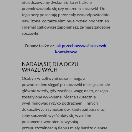
nie odczuwamy dyskomfortu w trakcie
przemieszczania się czy noszenia soczewki. Do
tego oczy pozostają przez cały czas odpowiednio
nawilżone, co także eliminuje ryzyko podrażnień
i niemal całkowicie zapominasz, że masz założone
soczewki.
Zobacz także >>
jak przechowywać soczewki
kontaktowe
NADAJĄ SIĘ DLA OCZU
WRAŻLIWYCH
Osoby z wrażliwymi oczami mogą z
powodzeniem sięgać po soczewki miesięczne, ale
głównie wtedy, gdy zwrócą uwagę na to, z czego
zostały one wykonane. Można skutecznie
wyeliminować ryzyko podrażnień i innych
dokuczliwych symptomów, kiedy zadbasz o to,
żeby soczewki wyróżniały się wysokim
poziomem uwodnienia, wysoką
przepuszczalnością tlenu i miały bardzo cienkie