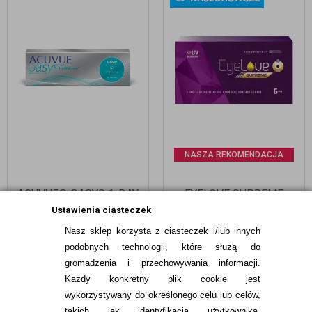
NASZA REKOMENDACJA
ACUVUE® OASYS 1-DAY
EYELOVE SUPREME
30 SZT.
LONG-LASTING 6 SZTUK
Ustawienia ciasteczek
Nasz sklep korzysta z ciasteczek i/lub innych
99,99
pln
89,99
pln
podobnych technologii, które służą do
gromadzenia i przechowywania informacji.
Każdy konkretny plik cookie jest
wykorzystywany do określonego celu lub celów,
takich jak identyfikacja użytkownika,