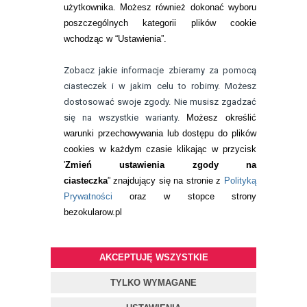
22 113 44 42
użytkownika. Możesz również dokonać wyboru
poszczególnych kategorii plików cookie
telefon:
wchodząc w “Ustawienia”.
732 08 08 72
e-mail:
Zobacz jakie informacje zbieramy za pomocą
kontakt@bezokularow.pl
ciasteczek i w jakim celu to robimy. Możesz
dostosować swoje zgody. Nie musisz zgadzać
się na wszystkie warianty.
Możesz określić
warunki przechowywania lub dostępu do plików
cookies w każdym czasie klikając w przycisk
'
Zmień ustawienia zgody na
ciasteczka
” znajdujący się na stronie z
Polityką
Prywatności
oraz w stopce strony
bezokularow.pl
AKCEPTUJĘ WSZYSTKIE
© Copyright by
BEZOKULARÓW
.PL
| soczewki kontaktowe i płyny
do soczewek
TYLKO WYMAGANE
Projekt i oprogramowanie sklepu:
ebexo