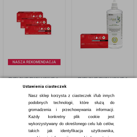
NASZA REKOMENDACJA
EYELOVE EXCLUSIVE 1-
EYELOVE EXCLUSIVE 6
DAY 90 SZT.
SZT. + EYELOVE
Ustawienia ciasteczek
NATURAL+ 400 ML
Nasz sklep korzysta z ciasteczek i/lub innych
269,97
pln
116,99
pln
podobnych technologii, które służą do
gromadzenia i przechowywania informacji.
Każdy konkretny plik cookie jest
wykorzystywany do określonego celu lub celów,
takich jak identyfikacja użytkownika,