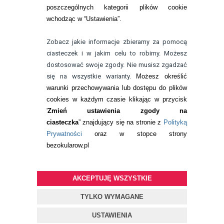
poszczególnych kategorii plików cookie
telefon:
wchodząc w “Ustawienia”.
732 08 08 72
e-mail:
Zobacz jakie informacje zbieramy za pomocą
kontakt@bezokularow.pl
ciasteczek i w jakim celu to robimy. Możesz
dostosować swoje zgody. Nie musisz zgadzać
się na wszystkie warianty.
Możesz określić
warunki przechowywania lub dostępu do plików
cookies w każdym czasie klikając w przycisk
'
Zmień ustawienia zgody na
ciasteczka
” znajdujący się na stronie z
Polityką
Prywatności
oraz w stopce strony
bezokularow.pl
AKCEPTUJĘ WSZYSTKIE
© Copyright by
BEZOKULARÓW
.PL
| soczewki kontaktowe i płyny
do soczewek
TYLKO WYMAGANE
Projekt i oprogramowanie sklepu:
ebexo
USTAWIENIA