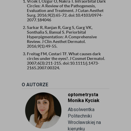
Vrcek I, Ozgur O, Nakra T. Infraorbital Dark
Circles: A Review of the Pathogenesis,
Evaluation and Treatment. J Cutan Aesthet
Surg. 2016;9(2):65-72. doi:10.4103/0974-
2077.184046
Sarkar R, Ranjan R, Garg S, Garg VK,
Sonthalia S, Bansal S. Periorbital
Hyperpigmentation: A Comprehensive
Review. J Clin Aesthet Dermatol.
2016;9(1):49-55.
Freitag FM, Cestari TF. What causes dark
circles under the eyes?. J Cosmet Dermatol.
2007;6(3):211-215. doi:10.1111/j.1473-
2165.2007.00324.
O AUTORZE
optometrysta
Monika Kyciak
Absolwentka
Politechniki
Wrocławskiej na
kierunku