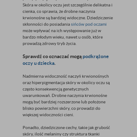
Skóra w okolicy oczu jest szczególnie delikatna i
cienka, co sprawia, że drobne naczynia
krwionośne są bardziej widoczne. Dziedziczenie
skłonności do posiadania
sińców pod oczami
może wpływać na ich występowanie już w
bardzo młodym wieku, nawet u osób, które
prowadzą zdrowy tryb życia.
Sprawdź co oznaczać mogą
podkrążone
oczy u dziecka
.
Nadmierna widoczność naczyń krwionośnych
oraz hiperpigmentacja skóry w okolicy oczu są
często konsekwencją genetycznych
uwarunkowań. Drobne naczynia krwionośne
mogą być bardziej rozszerzone lub położone
blisko powierzchni skóry, co prowadzi do
większej widoczności cieni.
Ponadto, dziedziczone cechy, takie jak grubość
skóry, ilość melaniny czy struktura tkanki