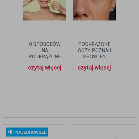
8 SPOSOBÓW
PODKRĄŻONE
SI
NA
OCZY. POZNAJ
O
PODKRĄŻONE
SPOSOBY,
OCZY
PRZYCZYNY I
czytaj więcej
czytaj więcej
czyt
OBJAWY!