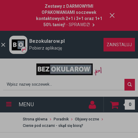
Zestawy z DARMOWYMI
OPAKOWANIAMI soczewek
kontaktowych 2+1 i 3+1 oraz 1+1
50% taniej!
- SPRAWDŹ!
Bezokularow.pl
ZAINSTALUJ
Pobierz aplikację
MENU
0
Strona główna
Poradnik
Objawy oczne
Cienie pod oczami - skąd się biorą?