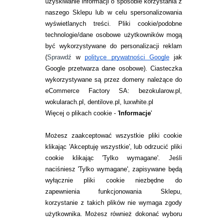
uzyskiwanie informacji o sposobie korzystania z
naszego Sklepu lub w celu spersonalizowania
INFORMACJE KONTAKTOWE
wyświetlanych treści.
Pliki cookie/podobne
technologie/dane osobowe użytkowników mogą
JAK ZAMAWIAĆ?
być wykorzystywane do personalizacji reklam
ZWROTY I REKLAMACJA
(
Sprawdź
w
polityce prywatności Google
jak
Google przetwarza dane osobowe
). Ciasteczka
WARUNKI ZAKUPÓW
wykorzystywane są przez domeny należące do
eCommerce Factory SA: bezokularow.pl,
O NAS
wokularach.pl, dentilove.pl, luxwhite.pl
RANKINGI SOCZEWEK
Więcej o plikach cookie - '
Informacje
'
SOCZEWKI KOLOROWE
Możesz zaakceptować wszystkie pliki cookie
Zwrot (odstąpienie od umowy)
klikając 'Akceptuję wszystkie', lub odrzucić pliki
cookie klikając 'Tylko wymagane'. Jeśli
ZMIEŃ USTAWIENIA ZGODY NA CIASTECZKA
naciśniesz 'Tylko wymagane', zapisywane będą
wyłącznie pliki cookie niezbędne do
KONTAKT
zapewnienia funkcjonowania Sklepu,
korzystanie z takich plików nie wymaga zgody
telefon:
22 113 44 42
użytkownika. Możesz również dokonać wyboru