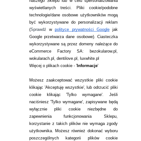
naszego Sklepu lub w celu spersonalizowania
My Day
wyświetlanych treści.
Pliki cookie/podobne
technologie/dane osobowe użytkowników mogą
MyDay 30 sztuk
być wykorzystywane do personalizacji reklam
MyDay 90 sztuk
(
Sprawdź
w
polityce prywatności Google
jak
MyDay Toric 30 sztuk
Google przetwarza dane osobowe
). Ciasteczka
MyDay Multifocal 30 sztuk
wykorzystywane są przez domeny należące do
eCommerce Factory SA: bezokularow.pl,
wokularach.pl, dentilove.pl, luxwhite.pl
Więcej o plikach cookie - '
Informacje
'
Możesz zaakceptować wszystkie pliki cookie
klikając 'Akceptuję wszystkie', lub odrzucić pliki
cookie klikając 'Tylko wymagane'. Jeśli
naciśniesz 'Tylko wymagane', zapisywane będą
wyłącznie pliki cookie niezbędne do
zapewnienia funkcjonowania Sklepu,
Filtr UV
korzystanie z takich plików nie wymaga zgody
Soczewki
składające się w ponad
użytkownika. Możesz również dokonać wyboru
połowie z wody
poszczególnych kategorii plików cookie