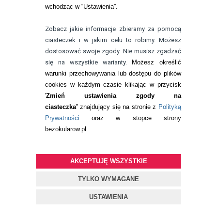
Najzdrowszy materiał silikonowo-
wchodząc w “Ustawienia”.
hydrożelowy
3 generacji
Zobacz jakie informacje zbieramy za pomocą
Technologia Aquaform™
ciasteczek i w jakim celu to robimy. Możesz
zapewniająca długotrwały
dostosować swoje zgody. Nie musisz zgadzać
komfort
się na wszystkie warianty.
Możesz określić
Niski moduł Younga
0,4 MPa
warunki przechowywania lub dostępu do plików
(najniższy pośród soczewek
cookies w każdym czasie klikając w przycisk
jednodniowych silikonowo-
'
Zmień ustawienia zgody na
hydrożelowych)
ciasteczka
” znajdujący się na stronie z
Polityką
Tlenoprzepuszczalność Dk/t:
110
Prywatności
oraz w stopce strony
bezokularow.pl
Uwodnienie 54%
Konstrukcja
neutralizująca
aberracje
dla ostrego i wyraźnego
AKCEPTUJĘ WSZYSTKIE
widzenia
TYLKO WYMAGANE
USTAWIENIA