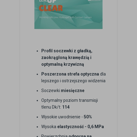
Profil soczewki z gładką,
zaokrągloną krawędzią i
optymalną krzywizną
Poszerzona strefa optyczna
dla
lepszego i ostrzejszego widzenia
Soczewki
miesięczne
Optymalny poziom transmisji
tlenu Dk/t:
114
Wysokie uwodnienie -
50%
Wysoka
elastyczność - 0,6 MPa
Powierzchnia
odporna na