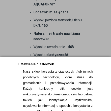
AQUAFORM™
Soczewki
miesięczne
Wysoki poziom transmisji tlenu
Dk/t:
160
Naturalnie i trwale nawilżana
soczewka
Wysokie uwodnienie -
46%
Wysoka
elastyczność
Powierzchnia
odporna na
Ustawienia ciasteczek
gromadzenie osadów
Nasz sklep korzysta z ciasteczek i/lub innych
Konstrukcja
minimalizująca
podobnych technologii, które służą do
aberracje
(zniekształcenia)
gromadzenia i przechowywania informacji.
Każdy konkretny plik cookie jest
Zaokrąglone
krawędzie
wykorzystywany do określonego celu lub celów,
takich jak identyfikacja użytkownika,
uzyskiwanie informacji o sposobie korzystania z