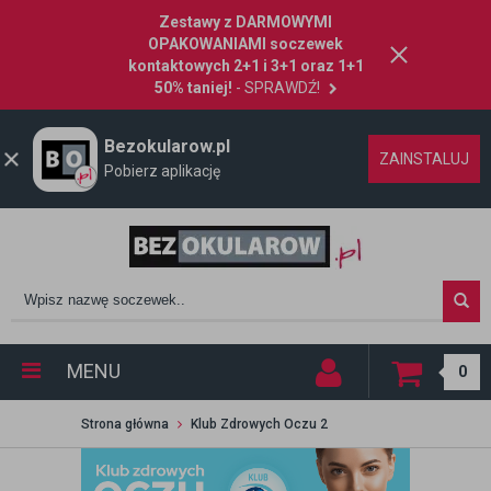
Zestawy z DARMOWYMI
OPAKOWANIAMI soczewek
kontaktowych 2+1 i 3+1 oraz 1+1
50% taniej!
- SPRAWDŹ!
Bezokularow.pl
ZAINSTALUJ
Pobierz aplikację
MENU
0
Strona główna
Klub Zdrowych Oczu 2