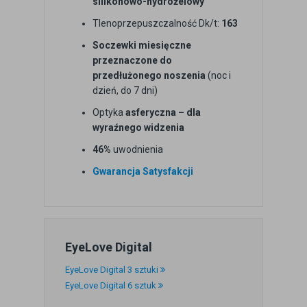
silikonowo-hydrożelowy
Tlenoprzepuszczalność Dk/t:
163
Soczewki miesięczne
przeznaczone do
przedłużonego noszenia
(noc i
dzień, do 7 dni)
Optyka
asferyczna – dla
wyraźnego widzenia
46%
uwodnienia
Gwarancja Satysfakcji
EyeLove Digital
EyeLove Digital 3 sztuki
EyeLove Digital 6 sztuk