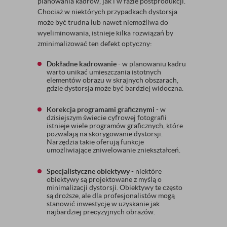
planowania kadrów, jak i w fazie postprodukcji.
Chociaż w niektórych przypadkach dystorsja
może być trudna lub nawet niemożliwa do
wyeliminowania, istnieje kilka rozwiązań by
zminimalizować ten defekt optyczny:
Dokładne kadrowanie
- w planowaniu kadru
warto unikać umieszczania istotnych
elementów obrazu w skrajnych obszarach,
gdzie dystorsja może być bardziej widoczna.
Korekcja programami graficznymi
- w
dzisiejszym świecie cyfrowej fotografii
istnieje wiele programów graficznych, które
pozwalają na skorygowanie dystorsji.
Narzędzia takie oferują funkcje
umożliwiające zniwelowanie zniekształceń.
Specjalistyczne obiektywy
- niektóre
obiektywy są projektowane z myślą o
minimalizacji dystorsji. Obiektywy te często
są droższe, ale dla profesjonalistów mogą
stanowić inwestycję w uzyskanie jak
najbardziej precyzyjnych obrazów.