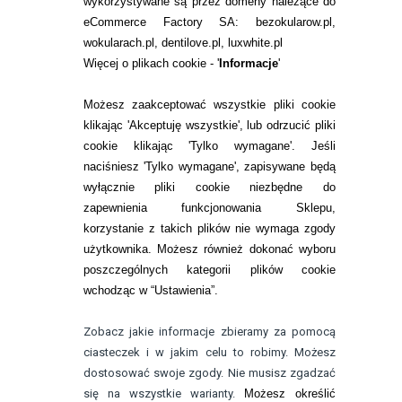
wykorzystywane są przez domeny należące do
eCommerce Factory SA: bezokularow.pl,
O NAS
wokularach.pl, dentilove.pl, luxwhite.pl
RANKINGI SOCZEWEK
Więcej o plikach cookie - '
Informacje
'
SOCZEWKI KOLOROWE
Możesz zaakceptować wszystkie pliki cookie
Zwrot (odstąpienie od umowy)
klikając 'Akceptuję wszystkie', lub odrzucić pliki
cookie klikając 'Tylko wymagane'. Jeśli
ZMIEŃ USTAWIENIA ZGODY NA CIASTECZKA
naciśniesz 'Tylko wymagane', zapisywane będą
wyłącznie pliki cookie niezbędne do
KONTAKT
zapewnienia funkcjonowania Sklepu,
korzystanie z takich plików nie wymaga zgody
telefon:
22 113 44 42
użytkownika. Możesz również dokonać wyboru
poszczególnych kategorii plików cookie
telefon:
wchodząc w “Ustawienia”.
732 08 08 72
e-mail:
Zobacz jakie informacje zbieramy za pomocą
kontakt@bezokularow.pl
ciasteczek i w jakim celu to robimy. Możesz
dostosować swoje zgody. Nie musisz zgadzać
się na wszystkie warianty.
Możesz określić