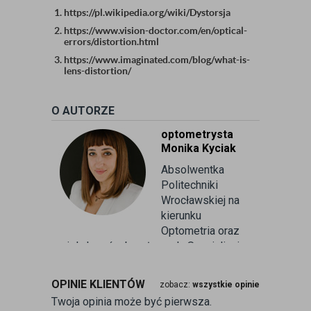
https://pl.wikipedia.org/wiki/Dystorsja
https://www.vision-doctor.com/en/optical-
errors/distortion.html
https://www.imaginated.com/blog/what-is-
lens-distortion/
O AUTORZE
optometrysta
Monika Kyciak
Absolwentka
Politechniki
Wrocławskiej na
kierunku
Optometria oraz
wielu kursów branżowych. Specjalizuje
się w badaniu refrakcji wzroku oraz
kontaktologii, czyli dobieraniu
OPINIE KLIENTÓW
zobacz:
wszystkie opinie
soczewek kontaktowych miękkich. Od
Twoja opinia może być pierwsza.
ponad 10 lat pracuje w branży