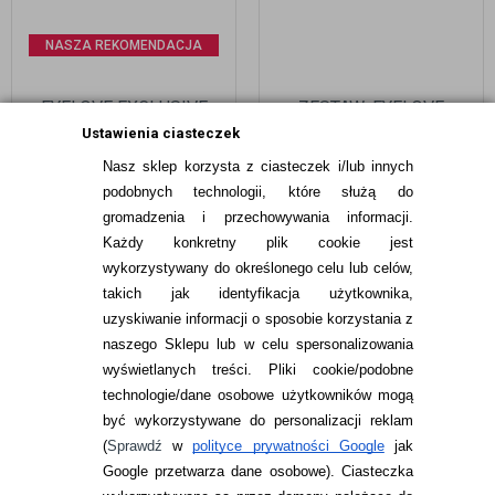
NASZA REKOMENDACJA
EYELOVE EXCLUSIVE
ZESTAW: EYELOVE
PRO TORIC 3 SZT.
COMFORT 2X360 ML
Ustawienia ciasteczek
Nasz sklep korzysta z ciasteczek i/lub innych
89,99
pln
59,48
pln
podobnych technologii, które służą do
gromadzenia i przechowywania informacji.
Każdy konkretny plik cookie jest
wykorzystywany do określonego celu lub celów,
takich jak identyfikacja użytkownika,
uzyskiwanie informacji o sposobie korzystania z
naszego Sklepu lub w celu spersonalizowania
INFORMACJE KONTAKTOWE
wyświetlanych treści.
Pliki cookie/podobne
technologie/dane osobowe użytkowników mogą
JAK ZAMAWIAĆ?
być wykorzystywane do personalizacji reklam
ZWROTY I REKLAMACJA
(
Sprawdź
w
polityce prywatności Google
jak
Google przetwarza dane osobowe
). Ciasteczka
WARUNKI ZAKUPÓW