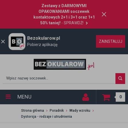
Zestawy z DARMOWYMI
OPAKOWANIAMI soczewek
kontaktowych 2+1 i 3+1 oraz 1+1
50% taniej!
- SPRAWDŹ!
Bezokularow.pl
ZAINSTALUJ
Pobierz aplikację
MENU
0
Strona główna
Poradnik
Wady wzroku
Dystorsja - rodzaje i utrudnienia