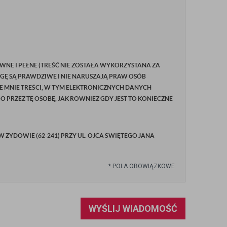
WNE I PEŁNE (TREŚĆ NIE ZOSTAŁA WYKORZYSTANA ZA
GĘ SĄ PRAWDZIWE I NIE NARUSZAJĄ PRAW OSÓB
E MNIE TREŚCI, W TYM ELEKTRONICZNYCH DANYCH
RZEZ TĘ OSOBĘ, JAK RÓWNIEŻ GDY JEST TO KONIECZNE
YDOWIE (62-241) PRZY UL. OJCA ŚWIĘTEGO JANA
*
POLA OBOWIĄZKOWE
WYŚLIJ WIADOMOŚĆ