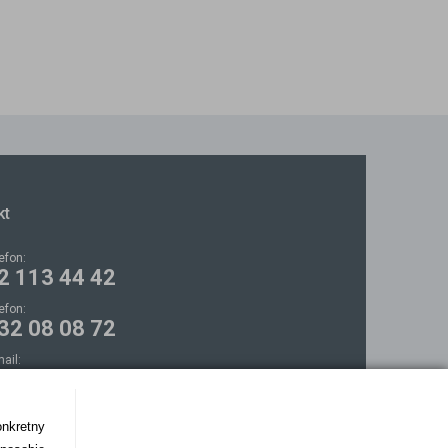
kt
lefon:
2 113 44 42
lefon:
32 08 08 72
mail:
ontakt@bezokularow.pl
onkretny