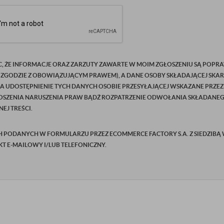
C, ŻE INFORMACJE ORAZ ZARZUTY ZAWARTE W MOIM ZGŁOSZENIU SĄ POPRA
 ZGODZIE Z OBOWIĄZUJĄCYM PRAWEM), A DANE OSOBY SKŁADAJĄCEJ SKAR
NA UDOSTĘPNIENIE TYCH DANYCH OSOBIE PRZESYŁAJĄCEJ WSKAZANE PRZEZ
SZENIA NARUSZENIA PRAW BĄDŹ ROZPATRZENIE ODWOŁANIA SKŁADANEGO P
EJ TREŚCI.
ODANYCH W FORMULARZU PRZEZ ECOMMERCE FACTORY S.A. Z SIEDZIBĄ W Ż
AKT E-MAILOWY I/LUB TELEFONICZNY.