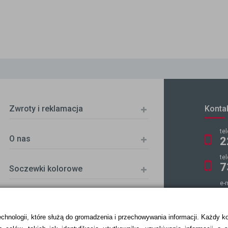
Zwroty i reklamacja
Konta
te
O nas
2
te
7
Soczewki kolorowe
e-
k
echnologii, które służą do gromadzenia i przechowywania informacji. Każdy k