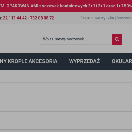
I OPAKOWANIAMI soczewek kontaktowych 2+1 i 3+1 oraz 1+1 50% 
22 113 44 42
732 08 08 72
Ekspresowa wysyłka
|
Soczewki
e
:
/
NY KROPLE AKCESORIA
WYPRZEDAŻ
OKULAR