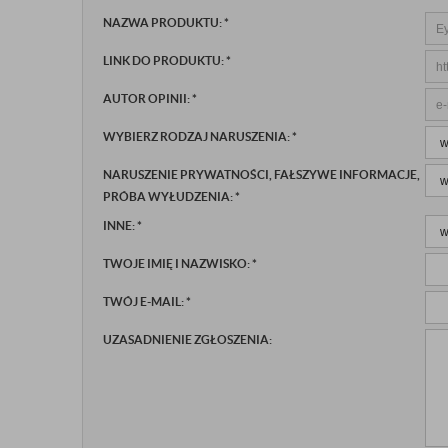
NAZWA PRODUKTU:
*
LINK DO PRODUKTU:
*
AUTOR OPINII:
*
WYBIERZ RODZAJ NARUSZENIA:
*
NARUSZENIE PRYWATNOŚCI, FAŁSZYWE INFORMACJE,
PRÓBA WYŁUDZENIA:
*
INNE:
*
TWOJE IMIĘ I NAZWISKO:
*
TWÓJ E-MAIL:
*
UZASADNIENIE ZGŁOSZENIA: