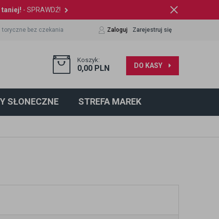
taniej!
- SPRAWDŹ!
 toryczne bez czekania
Zaloguj
Zarejestruj się
Koszyk:
DO KASY
0,00
PLN
Y SŁONECZNE
STREFA MAREK