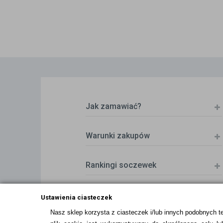
Jak zamawiać?
Warunki zakupów
Rankingi soczewek
Zwrot (odstąpienie od umowy)
Ustawienia ciasteczek
Nasz sklep korzysta z ciasteczek i/lub innych podobnych t