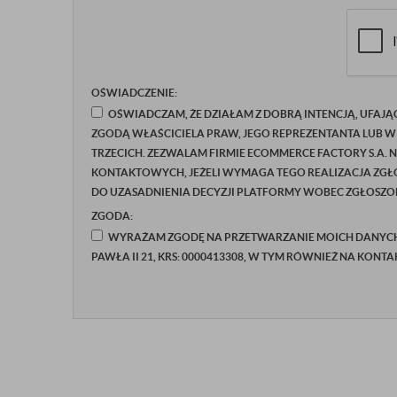
OŚWIADCZENIE:
OŚWIADCZAM, ŻE DZIAŁAM Z DOBRĄ INTENCJĄ, UFAJĄ
ZGODĄ WŁAŚCICIELA PRAW, JEGO REPREZENTANTA LUB W
TRZECICH. ZEZWALAM FIRMIE ECOMMERCE FACTORY S.A. 
KONTAKTOWYCH, JEŻELI WYMAGA TEGO REALIZACJA ZGŁO
DO UZASADNIENIA DECYZJI PLATFORMY WOBEC ZGŁOSZON
ZGODA:
WYRAŻAM ZGODĘ NA PRZETWARZANIE MOICH DANYCH P
PAWŁA II 21, KRS: 0000413308, W TYM RÓWNIEŻ NA KONT