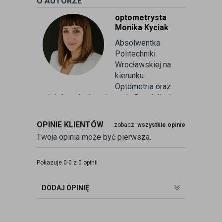
O AUTORZE
optometrysta
Monika Kyciak
Absolwentka
Politechniki
Wrocławskiej na
kierunku
Optometria oraz
wielu kursów branżowych. Specjalizuje
się w badaniu refrakcji wzroku oraz
kontaktologii, czyli dobieraniu
OPINIE KLIENTÓW
zobacz:
wszystkie opinie
soczewek kontaktowych miękkich. Od
Twoja opinia może być pierwsza.
ponad 10 lat pracuje w branży
związanej z korekcją wzroku jako
optometrysta pracujący w gabinecie.
Pokazuje 0-0 z 0 opinii
Pomaga pacjentom przeprowadzając
badania wad refrakcji, dobierając
DODAJ OPINIĘ
okulary oraz soczewki kontaktowe.
zobacz:
więcej wpisów autora