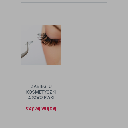
ZABIEGI U
KOSMETYCZKI
A SOCZEWKI
KONTAKTOWE -
czytaj więcej
JAK SIĘ
PRZYGOTOWAĆ?