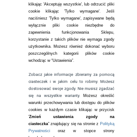
Zwrot (odstąpienie od umowy)
klikając 'Akceptuję wszystkie', lub odrzucić pliki
cookie klikając 'Tylko wymagane'. Jeśli
ZMIEŃ USTAWIENIA ZGODY NA CIASTECZKA
naciśniesz 'Tylko wymagane', zapisywane będą
wyłącznie pliki cookie niezbędne do
KONTAKT
zapewnienia funkcjonowania Sklepu,
korzystanie z takich plików nie wymaga zgody
telefon:
22 113 44 42
użytkownika. Możesz również dokonać wyboru
poszczególnych kategorii plików cookie
telefon:
wchodząc w “Ustawienia”.
732 08 08 72
e-mail:
Zobacz jakie informacje zbieramy za pomocą
kontakt@bezokularow.pl
ciasteczek i w jakim celu to robimy. Możesz
dostosować swoje zgody. Nie musisz zgadzać
się na wszystkie warianty.
Możesz określić
warunki przechowywania lub dostępu do plików
cookies w każdym czasie klikając w przycisk
'
Zmień ustawienia zgody na
ciasteczka
” znajdujący się na stronie z
Polityką
Prywatności
oraz w stopce strony