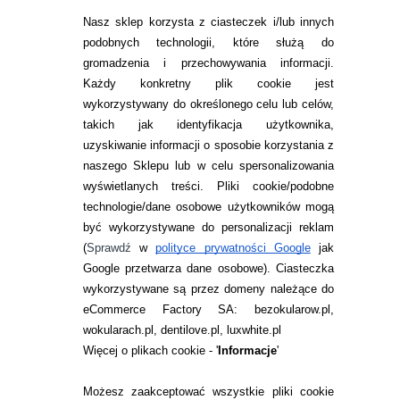
OKSYDACYJNY BEZ
Nasz sklep korzysta z ciasteczek i/lub innych
KONSERWANTÓW
99,99
pln
39,99
pln
podobnych technologii, które służą do
gromadzenia i przechowywania informacji.
Każdy konkretny plik cookie jest
wykorzystywany do określonego celu lub celów,
takich jak identyfikacja użytkownika,
uzyskiwanie informacji o sposobie korzystania z
naszego Sklepu lub w celu spersonalizowania
INFORMACJE KONTAKTOWE
wyświetlanych treści.
Pliki cookie/podobne
technologie/dane osobowe użytkowników mogą
JAK ZAMAWIAĆ?
być wykorzystywane do personalizacji reklam
ZWROTY I REKLAMACJA
(
Sprawdź
w
polityce prywatności Google
jak
Google przetwarza dane osobowe
). Ciasteczka
WARUNKI ZAKUPÓW
wykorzystywane są przez domeny należące do
eCommerce Factory SA: bezokularow.pl,
O NAS
wokularach.pl, dentilove.pl, luxwhite.pl
RANKINGI SOCZEWEK
Więcej o plikach cookie - '
Informacje
'
SOCZEWKI KOLOROWE
Możesz zaakceptować wszystkie pliki cookie