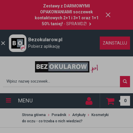
Zestawy z DARMOWYMI
OPAKOWANIAMI soczewek
kontaktowych 2+1 i 3+1 oraz 1+1
50% taniej!
- SPRAWDŹ!
Bezokularow.pl
ZAINSTALUJ
Pobierz aplikację
MENU
0
Strona główna
Poradnik
Artykuły
Kosmetyki
do oczu - co trzeba o nich wiedzieć?