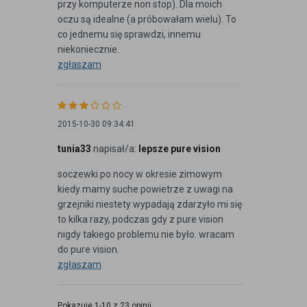
przy komputerze non stop). Dla moich
oczu są idealne (a próbowałam wielu). To
co jednemu się sprawdzi, innemu
niekoniecznie.
zgłaszam
2015-10-30 09:34:41
tunia33
napisał/a:
lepsze pure vision
soczewki po nocy w okresie zimowym
kiedy mamy suche powietrze z uwagi na
grzejniki niestety wypadają zdarzyło mi się
to kilka razy, podczas gdy z pure vision
nigdy takiego problemu nie było. wracam
do pure vision.
zgłaszam
Pokazuje 1-10 z 23 opinii