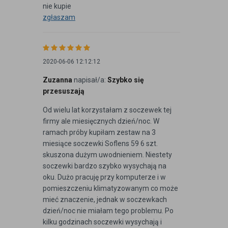
nie kupie
zgłaszam
2020-06-06 12:12:12
Zuzanna
napisał/a:
Szybko się
przesuszają
Od wielu lat korzystałam z soczewek tej
firmy ale miesięcznych dzień/noc. W
ramach próby kupiłam zestaw na 3
miesiące soczewki Soflens 59 6 szt.
skuszona dużym uwodnieniem. Niestety
soczewki bardzo szybko wysychają na
oku. Dużo pracuję przy komputerze i w
pomieszczeniu klimatyzowanym co może
mieć znaczenie, jednak w soczewkach
dzień/noc nie miałam tego problemu. Po
kilku godzinach soczewki wysychają i