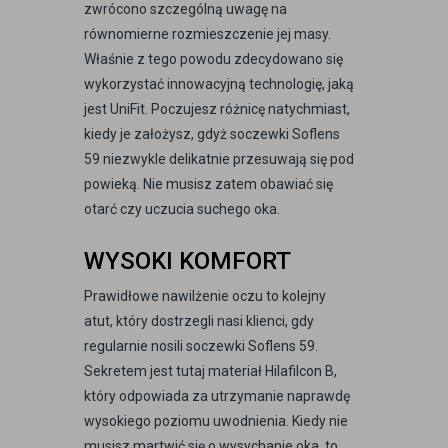
zwrócono szczególną uwagę na
równomierne rozmieszczenie jej masy.
Właśnie z tego powodu zdecydowano się
wykorzystać innowacyjną technologię, jaką
jest UniFit. Poczujesz różnicę natychmiast,
kiedy je założysz, gdyż soczewki Soflens
59 niezwykle delikatnie przesuwają się pod
powieką. Nie musisz zatem obawiać się
otarć czy uczucia suchego oka.
WYSOKI KOMFORT
Prawidłowe nawilżenie oczu to kolejny
atut, który dostrzegli nasi klienci, gdy
regularnie nosili soczewki Soflens 59.
Sekretem jest tutaj materiał Hilafilcon B,
który odpowiada za utrzymanie naprawdę
wysokiego poziomu uwodnienia. Kiedy nie
musisz martwić się o wysychanie oka, to