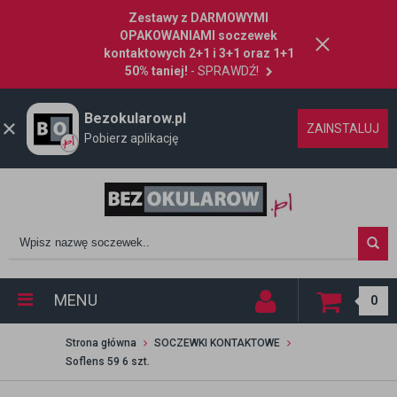
Zestawy z DARMOWYMI
OPAKOWANIAMI soczewek
kontaktowych 2+1 i 3+1 oraz 1+1
50% taniej!
- SPRAWDŹ!
Bezokularow.pl
ZAINSTALUJ
Pobierz aplikację
MENU
0
Strona główna
SOCZEWKI KONTAKTOWE
Soflens 59 6 szt.