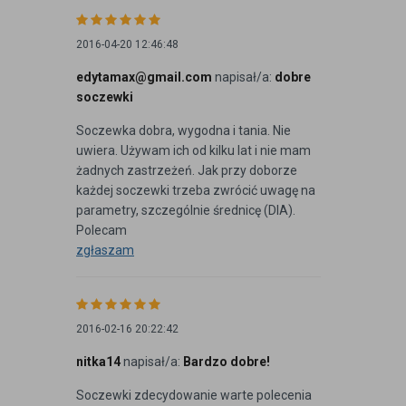
2016-04-20 12:46:48
edytamax@gmail.com
napisał/a:
dobre
soczewki
Soczewka dobra, wygodna i tania. Nie
uwiera. Używam ich od kilku lat i nie mam
żadnych zastrzeżeń. Jak przy doborze
każdej soczewki trzeba zwrócić uwagę na
parametry, szczególnie średnicę (DIA).
Polecam
zgłaszam
2016-02-16 20:22:42
nitka14
napisał/a:
Bardzo dobre!
Soczewki zdecydowanie warte polecenia