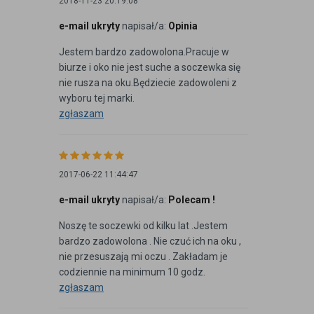
2018-11-23 20:19:08
e-mail ukryty
napisał/a:
Opinia
Jestem bardzo zadowolona.Pracuje w
biurze i oko nie jest suche a soczewka się
nie rusza na oku.Będziecie zadowoleni z
wyboru tej marki.
zgłaszam
2017-06-22 11:44:47
e-mail ukryty
napisał/a:
Polecam !
Noszę te soczewki od kilku lat .Jestem
bardzo zadowolona . Nie czuć ich na oku ,
nie przesuszają mi oczu . Zakładam je
codziennie na minimum 10 godz.
zgłaszam