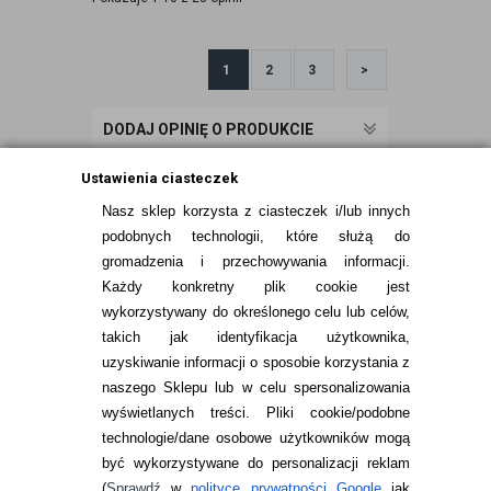
1
2
3
>
DODAJ OPINIĘ O PRODUKCIE
Ustawienia ciasteczek
Nasz sklep korzysta z ciasteczek i/lub innych
podobnych technologii, które służą do
gromadzenia i przechowywania informacji.
Każdy konkretny plik cookie jest
wykorzystywany do określonego celu lub celów,
takich jak identyfikacja użytkownika,
uzyskiwanie informacji o sposobie korzystania z
naszego Sklepu lub w celu spersonalizowania
INFORMACJE KONTAKTOWE
wyświetlanych treści.
Pliki cookie/podobne
technologie/dane osobowe użytkowników mogą
JAK ZAMAWIAĆ?
być wykorzystywane do personalizacji reklam
ZWROTY I REKLAMACJA
(
Sprawdź
w
polityce prywatności Google
jak