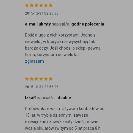
2015-12-31 02:20:33
e-mail ukryty
napisał/a:
godne polecenia
Dość długo z nich korzystam. Jedne z
niewielu , w których nie wysychają tak
bardzo oczy. Jeśli chodzi o sklep- pewna
firma, korzystam od wielu lat.
zgłaszam
2015-10-31 22:56:26
IzkaR
napisał/a:
idealne
Próbowałam wielu. Używam kontaktów od
15 lat, w trybie dziennym, zawsze
miesięczne i zawsze cały dzień, prawie
wcale okularów (w tym od 5 lat praca 8 h