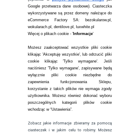
Google przetwarza dane osobowe
). Ciasteczka
WARUNKI ZAKUPÓW
wykorzystywane są przez domeny należące do
eCommerce Factory SA: bezokularow.pl,
O NAS
wokularach.pl, dentilove.pl, luxwhite.pl
RANKINGI SOCZEWEK
Więcej o plikach cookie - '
Informacje
'
SOCZEWKI KOLOROWE
Możesz zaakceptować wszystkie pliki cookie
Zwrot (odstąpienie od umowy)
klikając 'Akceptuję wszystkie', lub odrzucić pliki
cookie klikając 'Tylko wymagane'. Jeśli
ZMIEŃ USTAWIENIA ZGODY NA CIASTECZKA
naciśniesz 'Tylko wymagane', zapisywane będą
wyłącznie pliki cookie niezbędne do
KONTAKT
zapewnienia funkcjonowania Sklepu,
korzystanie z takich plików nie wymaga zgody
telefon:
22 113 44 42
użytkownika. Możesz również dokonać wyboru
poszczególnych kategorii plików cookie
telefon:
wchodząc w “Ustawienia”.
732 08 08 72
e-mail:
Zobacz jakie informacje zbieramy za pomocą
kontakt@bezokularow.pl
ciasteczek i w jakim celu to robimy. Możesz