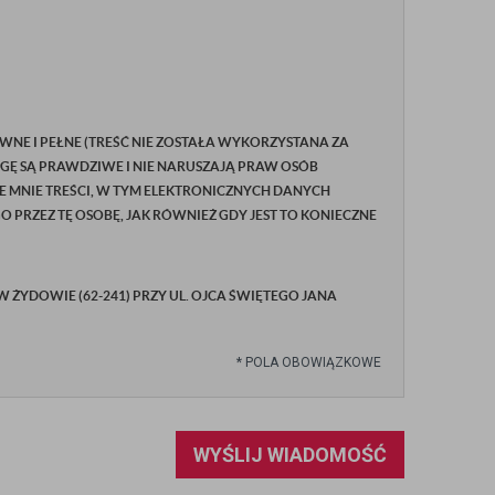
WNE I PEŁNE (TREŚĆ NIE ZOSTAŁA WYKORZYSTANA ZA
GĘ SĄ PRAWDZIWE I NIE NARUSZAJĄ PRAW OSÓB
E MNIE TREŚCI, W TYM ELEKTRONICZNYCH DANYCH
RZEZ TĘ OSOBĘ, JAK RÓWNIEŻ GDY JEST TO KONIECZNE
YDOWIE (62-241) PRZY UL. OJCA ŚWIĘTEGO JANA
*
POLA OBOWIĄZKOWE
WYŚLIJ WIADOMOŚĆ