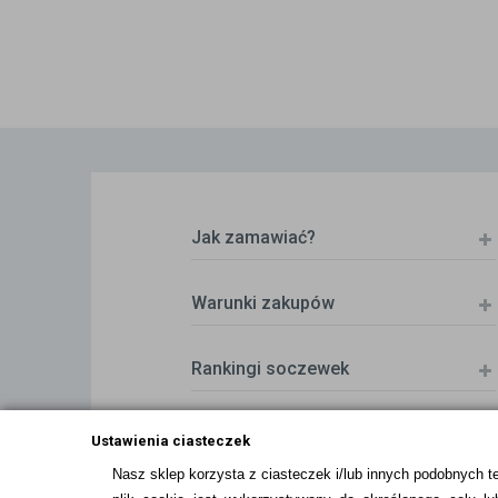
Jak zamawiać?
Warunki zakupów
Rankingi soczewek
Zwrot (odstąpienie od umowy)
Ustawienia ciasteczek
Nasz sklep korzysta z ciasteczek i/lub innych podobnych t