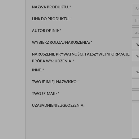
NAZWA PRODUKTU:
*
LINK DO PRODUKTU:
*
AUTOR OPINII:
*
WYBIERZ RODZAJ NARUSZENIA:
*
NARUSZENIE PRYWATNOŚCI, FAŁSZYWE INFORMACJE,
PRÓBA WYŁUDZENIA:
*
INNE:
*
TWOJE IMIĘ I NAZWISKO:
*
TWÓJ E-MAIL:
*
UZASADNIENIE ZGŁOSZENIA: