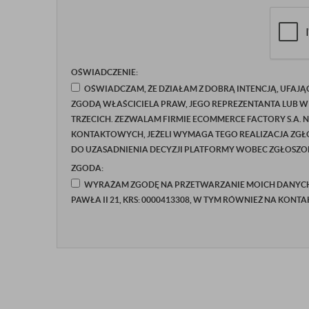
OŚWIADCZENIE:
OŚWIADCZAM, ŻE DZIAŁAM Z DOBRĄ INTENCJĄ, UFAJĄ
ZGODĄ WŁAŚCICIELA PRAW, JEGO REPREZENTANTA LUB W
TRZECICH. ZEZWALAM FIRMIE ECOMMERCE FACTORY S.A. 
KONTAKTOWYCH, JEŻELI WYMAGA TEGO REALIZACJA ZGŁO
DO UZASADNIENIA DECYZJI PLATFORMY WOBEC ZGŁOSZON
ZGODA:
WYRAŻAM ZGODĘ NA PRZETWARZANIE MOICH DANYCH P
PAWŁA II 21, KRS: 0000413308, W TYM RÓWNIEŻ NA KONT