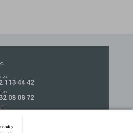
kt
lefon:
2 113 44 42
lefon:
32 08 08 72
mail:
ontakt@bezokularow.pl
onkretny