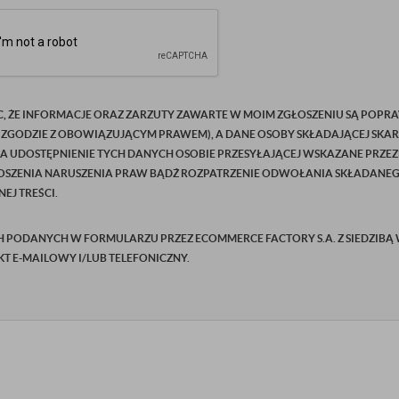
C, ŻE INFORMACJE ORAZ ZARZUTY ZAWARTE W MOIM ZGŁOSZENIU SĄ POPRA
 ZGODZIE Z OBOWIĄZUJĄCYM PRAWEM), A DANE OSOBY SKŁADAJĄCEJ SKAR
NA UDOSTĘPNIENIE TYCH DANYCH OSOBIE PRZESYŁAJĄCEJ WSKAZANE PRZEZ
SZENIA NARUSZENIA PRAW BĄDŹ ROZPATRZENIE ODWOŁANIA SKŁADANEGO P
EJ TREŚCI.
ODANYCH W FORMULARZU PRZEZ ECOMMERCE FACTORY S.A. Z SIEDZIBĄ W Ż
AKT E-MAILOWY I/LUB TELEFONICZNY.