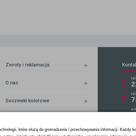
Zwroty i reklamacja
Konta
te
O nas
2
te
7
Soczewki kolorowe
e-
k
echnologii, które służą do gromadzenia i przechowywania informacji. Każdy k