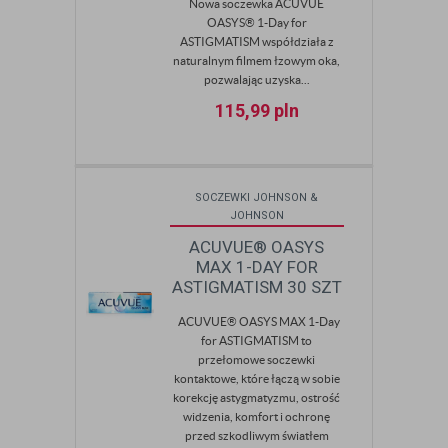
Nowa soczewka ACUVUE
OASYS® 1-Day for
ASTIGMATISM współdziała z
naturalnym filmem łzowym oka,
pozwalając uzyska...
115,99
pln
SOCZEWKI JOHNSON &
JOHNSON
ACUVUE® OASYS
MAX 1-DAY FOR
ASTIGMATISM 30 SZT
ACUVUE® OASYS MAX 1-Day
for ASTIGMATISM to
przełomowe soczewki
kontaktowe, które łączą w sobie
korekcję astygmatyzmu, ostrość
widzenia, komfort i ochronę
przed szkodliwym światłem