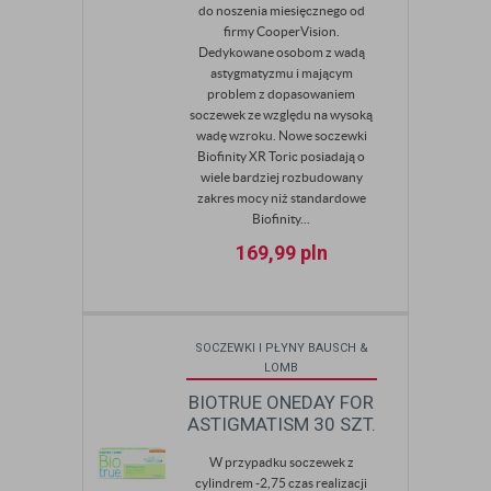
do noszenia miesięcznego od
firmy CooperVision.
Dedykowane osobom z wadą
astygmatyzmu i mającym
problem z dopasowaniem
soczewek ze względu na wysoką
wadę wzroku. Nowe soczewki
Biofinity XR Toric posiadają o
wiele bardziej rozbudowany
zakres mocy niż standardowe
Biofinity...
169,99
pln
SOCZEWKI I PŁYNY BAUSCH &
LOMB
BIOTRUE ONEDAY FOR
ASTIGMATISM 30 SZT.
W przypadku soczewek z
cylindrem -2,75 czas realizacji