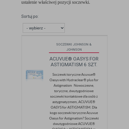
ustalenie właściwej pozycji soczewki.
Sortuj po:
SOCZEWKI JOHNSON &
JOHNSON
ACUVUE® OASYS FOR
ASTIGMATISM 6 SZT.
Soczewki toryczne Acuvue®
Oasys with Hydraclear® plus for
Astigmatism Nowoczesne,
toryczne, dwutygodniowe
soczewki kontaktowe dla osób z
astygmatyzmem, ACUVUE®
OASYS for ASTIGMATISM. Dla
kogo soczewki toryczne Acuvue
Oasys for Astigmatism? Soczewki
dwutygodniowe ACUVUE®