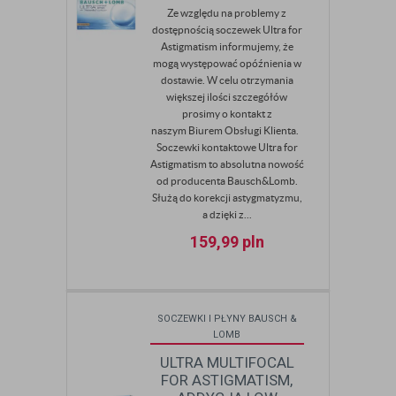
Ze względu na problemy z
dostępnością soczewek Ultra for
Astigmatism informujemy, że
mogą występować opóźnienia w
dostawie. W celu otrzymania
większej ilości szczegółów
prosimy o kontakt z
naszym Biurem Obsługi Klienta.
Soczewki kontaktowe Ultra for
Astigmatism to absolutna nowość
od producenta Bausch&Lomb.
Służą do korekcji astygmatyzmu,
a dzięki z...
159,99
pln
SOCZEWKI I PŁYNY BAUSCH &
LOMB
ULTRA MULTIFOCAL
FOR ASTIGMATISM,