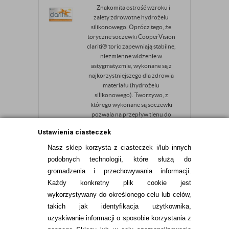
Znakomita ostrość wzroku i
zalety zdrowotne hydrożelu
silikonowego. Oprócz tego, że
toryczne soczewki CooperVision
clariti® toric zapewniają stabilne,
niezmienne widzenie w
astygmatyzmie, wykonane są z
najkorzystniejszego dla zdrowia
materiału (hydrożelu
silikonowego). Tworzywo, z
którego wykonane są soczewki
pozwala na przepływ tlenu do
oczu, po...
Ustawienia ciasteczek
184,99
pln
Nasz sklep korzysta z ciasteczek i/lub innych
podobnych technologii, które służą do
gromadzenia i przechowywania informacji.
Każdy konkretny plik cookie jest
SOCZEWKI COOPER VISION
wykorzystywany do określonego celu lub celów,
BIOFINITY TORIC
takich jak identyfikacja użytkownika,
MULTIFOCAL 3 SZTUKI
uzyskiwanie informacji o sposobie korzystania z