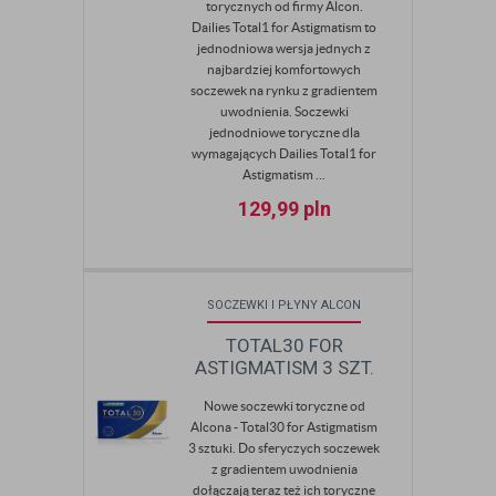
torycznych od firmy Alcon.
Dailies Total1 for Astigmatism to
jednodniowa wersja jednych z
najbardziej komfortowych
soczewek na rynku z gradientem
uwodnienia. Soczewki
jednodniowe toryczne dla
wymagających Dailies Total1 for
Astigmatism ...
129,99
pln
SOCZEWKI I PŁYNY ALCON
TOTAL30 FOR
ASTIGMATISM 3 SZT.
Nowe soczewki toryczne od
Alcona - Total30 for Astigmatism
3 sztuki. Do sferyczych soczewek
z gradientem uwodnienia
dołączają teraz też ich toryczne