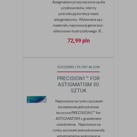
Astigmatism przeznaczone są dla
użytkowników, którzy
potrzebują korekcji wady
astygmatyzmu. Wykonane są z
materiału najnowszej generacji -
silikonowo-hydrożelowego. B...
72,99
pln
SOCZEWKI I PŁYNY ALCON
PRECISION1™ FOR
ASTIGMATISM 30
SZTUK
Najnowsze na rynku soczewki
kontaktowe jednodniowe
toryczne PRECISION1™ for
ASTIGMATISM z gradientem
uwodnienia. Najnowsze na
rynku soczewki jednodniowe dla
astygmatyków wykonane w