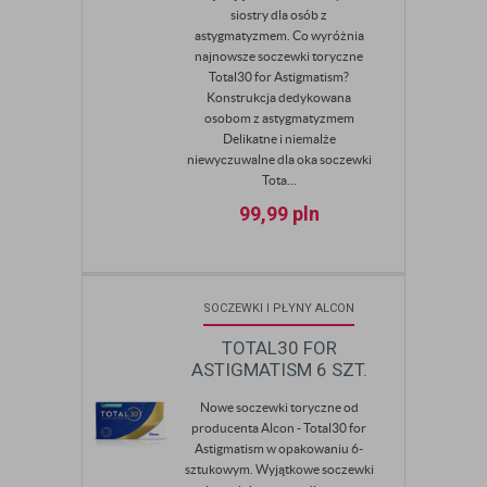
siostry dla osób z
astygmatyzmem. Co wyróżnia
najnowsze soczewki toryczne
Total30 for Astigmatism?
Konstrukcja dedykowana
osobom z astygmatyzmem
Delikatne i niemalże
niewyczuwalne dla oka soczewki
Tota...
99,99
pln
SOCZEWKI I PŁYNY ALCON
TOTAL30 FOR
ASTIGMATISM 6 SZT.
Nowe soczewki toryczne od
producenta Alcon - Total30 for
Astigmatism w opakowaniu 6-
sztukowym. Wyjątkowe soczewki