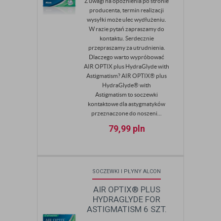
Z uwagi na opóźnienia po stronie
producenta, termin realizacji
wysyłki może ulec wydłużeniu.
W razie pytań zapraszamy do
kontaktu. Serdecznie
przepraszamy za utrudnienia.
Dlaczego warto wypróbować
AIR OPTIX plus HydraGlyde with
Astigmatism? AIR OPTIX® plus
HydraGlyde® with
Astigmatism to soczewki
kontaktowe dla astygmatyków
przeznaczone do noszeni...
79,99
pln
SOCZEWKI I PŁYNY ALCON
AIR OPTIX® PLUS
HYDRAGLYDE FOR
ASTIGMATISM 6 SZT.