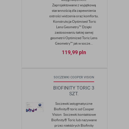
Zaprojektowane z wyjątkową
starannością dla zapewnienia
ostrości widzenia oraz komfortu.
Konstrukcja Optimised Toric
Lens Geometry™ Dzięki
zastosowaniu takiej samej
geometrii Optimized Toric Lens
Geometry™ jak w socze...
119,99
pln
SOCZEWKI COOPER VISION
BIOFINITY TORIC 3
SZT.
Soczewki astygmatyczne
Biofinity® toric od Cooper
Vision Soczewki kontaktowe
Biofinity® Toric lub nazywane
przez niektórych Biofinity