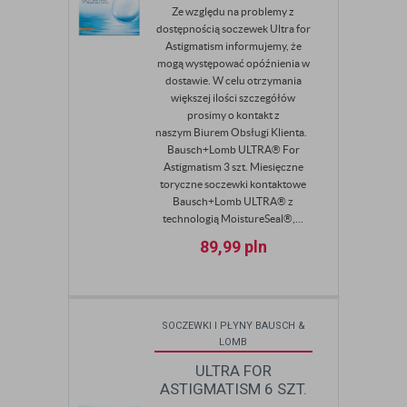
Ze względu na problemy z
dostępnością soczewek Ultra for
Astigmatism informujemy, że
mogą występować opóźnienia w
dostawie. W celu otrzymania
większej ilości szczegółów
prosimy o kontakt z
naszym Biurem Obsługi Klienta.
Bausch+Lomb ULTRA® For
Astigmatism 3 szt. Miesięczne
toryczne soczewki kontaktowe
Bausch+Lomb ULTRA® z
technologią MoistureSeal®,...
89,99
pln
SOCZEWKI I PŁYNY BAUSCH &
LOMB
ULTRA FOR
ASTIGMATISM 6 SZT.