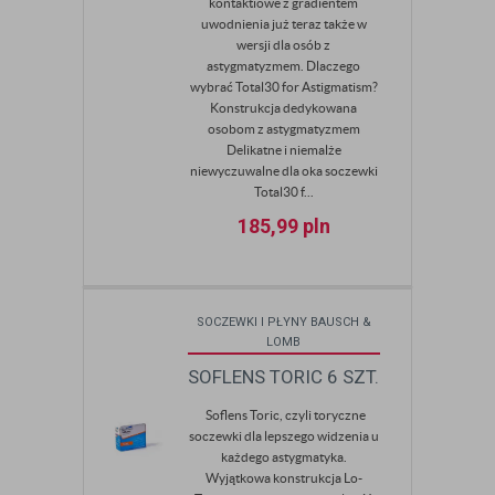
kontaktiowe z gradientem
uwodnienia już teraz także w
wersji dla osób z
astygmatyzmem. Dlaczego
wybrać Total30 for Astigmatism?
Konstrukcja dedykowana
osobom z astygmatyzmem
Delikatne i niemalże
niewyczuwalne dla oka soczewki
Total30 f...
185,99
pln
SOCZEWKI I PŁYNY BAUSCH &
LOMB
SOFLENS TORIC 6 SZT.
Soflens Toric, czyli toryczne
soczewki dla lepszego widzenia u
każdego astygmatyka.
Wyjątkowa konstrukcja Lo-