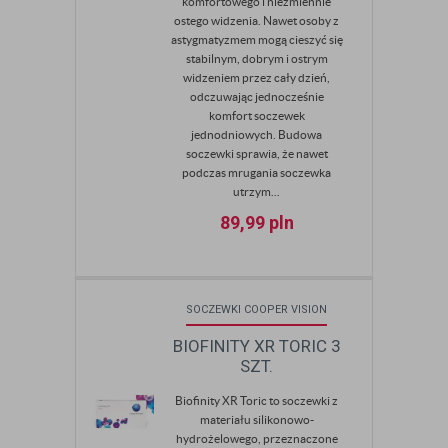
komfortowego i niezmiennie
ostego widzenia. Nawet osoby z
astygmatyzmem mogą cieszyć się
stabilnym, dobrym i ostrym
widzeniem przez cały dzień,
odczuwając jednocześnie
komfort soczewek
jednodniowych. Budowa
soczewki sprawia, że nawet
podczas mrugania soczewka
utrzym...
89,99
pln
SOCZEWKI COOPER VISION
BIOFINITY XR TORIC 3
SZT.
Biofinity XR Toric to soczewki z
materiału silikonowo-
hydrożelowego, przeznaczone