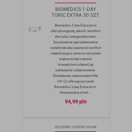
BIOMEDICS 1-DAY
TORIC EXTRA 30 SZT.
Biomedics 1 day Extra toric
oferuje wygodę, jakość i komfort
dla osób z astygmatyzmem.
Soczewka ta zaprojektowana
została tak aby zapewnić komfort
i stabilizację w centrum soczewki
a także dzięki cienkim
krawędziom ułatwić jej
zakładanie i zdejmowanie.
Dodatkowo zastosowano filtr
UV. Co oferują soczewki
Biomedics 1 day Extra toric:
Niezawodne dzień ...
94,99
pln
SOCZEWKI COOPER VISION