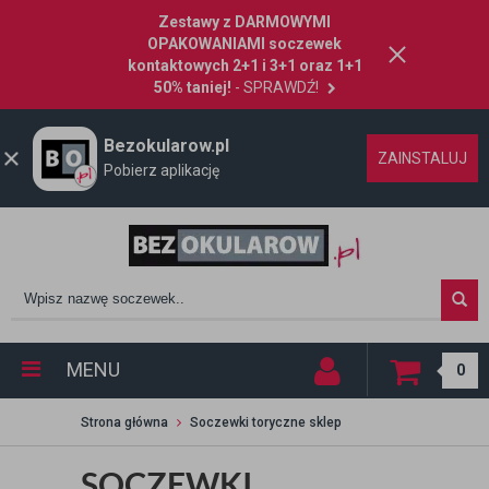
Zestawy z DARMOWYMI
OPAKOWANIAMI soczewek
kontaktowych 2+1 i 3+1 oraz 1+1
50% taniej!
- SPRAWDŹ!
Bezokularow.pl
ZAINSTALUJ
Pobierz aplikację
MENU
0
Strona główna
Soczewki toryczne sklep
SOCZEWKI