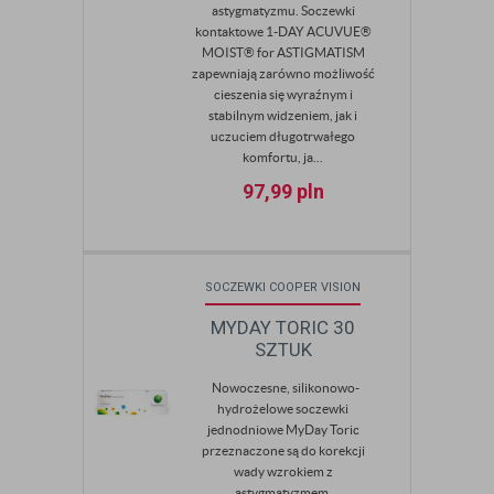
astygmatyzmu. Soczewki
kontaktowe 1-DAY ACUVUE®
MOIST® for ASTIGMATISM
zapewniają zarówno możliwość
cieszenia się wyraźnym i
stabilnym widzeniem, jak i
uczuciem długotrwałego
komfortu, ja...
97,99
pln
SOCZEWKI COOPER VISION
MYDAY TORIC 30
SZTUK
Nowoczesne, silikonowo-
hydrożelowe soczewki
jednodniowe MyDay Toric
przeznaczone są do korekcji
wady wzrokiem z
astygmatyzmem.