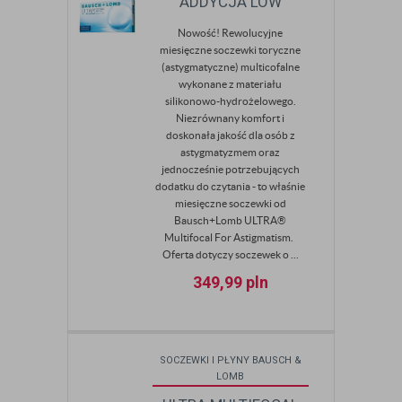
ADDYCJA LOW
Nowość! Rewolucyjne
miesięczne soczewki toryczne
(astygmatyczne) multicofalne
wykonane z materiału
silikonowo-hydrożelowego.
Niezrównany komfort i
doskonała jakość dla osób z
astygmatyzmem oraz
jednocześnie potrzebujących
dodatku do czytania - to właśnie
miesięczne soczewki od
Bausch+Lomb ULTRA®
Multifocal For Astigmatism.
Oferta dotyczy soczewek o ...
349,99
pln
SOCZEWKI I PŁYNY BAUSCH &
LOMB