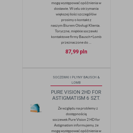
mogą występować opóźnienia w
dostawie. W celu otrzymania
większej ilości szczegółów
prosimy o kontakt z
naszym Biurem Obsługi Klienta.
Toryczne, miękkie soczewki
kontaktowe firmy Bausch+Lomb
przeznaczone do ...
87,99
pln
SOCZEWKI I PŁYNY BAUSCH &
LOMB
PURE VISION 2HD FOR
ASTIGMATISM 6 SZT.
Ze względu na problemy z
dostępnością
soczewek Pure Vision 2 HD for
Astigmatism informujemy, że
mogą występować opóźnienia w