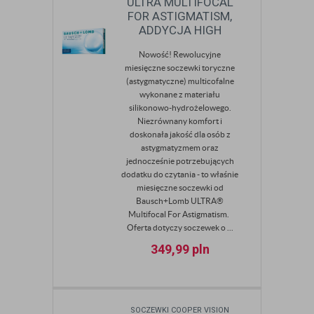
ULTRA MULTIFOCAL
FOR ASTIGMATISM,
ADDYCJA HIGH
Nowość! Rewolucyjne
miesięczne soczewki toryczne
(astygmatyczne) multicofalne
wykonane z materiału
silikonowo-hydrożelowego.
Niezrównany komfort i
doskonała jakość dla osób z
astygmatyzmem oraz
jednocześnie potrzebujących
dodatku do czytania - to właśnie
miesięczne soczewki od
Bausch+Lomb ULTRA®
Multifocal For Astigmatism.
Oferta dotyczy soczewek o ...
349,99
pln
SOCZEWKI COOPER VISION