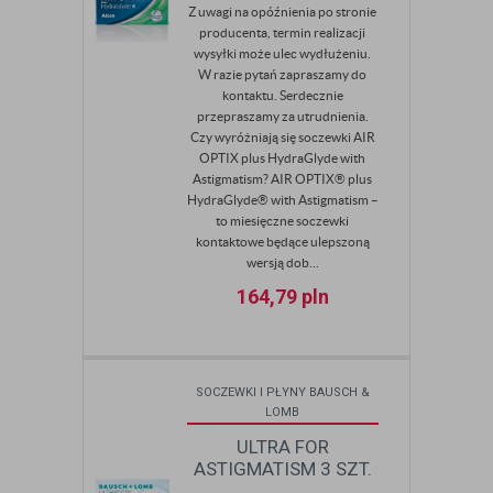
Z uwagi na opóźnienia po stronie
producenta, termin realizacji
wysyłki może ulec wydłużeniu.
W razie pytań zapraszamy do
kontaktu. Serdecznie
przepraszamy za utrudnienia.
Czy wyróżniają się soczewki AIR
OPTIX plus HydraGlyde with
Astigmatism? AIR OPTIX® plus
HydraGlyde® with Astigmatism –
to miesięczne soczewki
kontaktowe będące ulepszoną
wersją dob...
164,79
pln
SOCZEWKI I PŁYNY BAUSCH &
LOMB
ULTRA FOR
ASTIGMATISM 3 SZT.