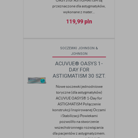
OASYS for ASTIGMATISM są
przeznaczone dla astygmatyków,
wykonane z mater...
119,99
pln
SOCZEWKI JOHNSON &
JOHNSON
ACUVUE® OASYS 1-
DAY FOR
ASTIGMATISM 30 SZT.
Nowe soczewki jednodniowe
toryczne (dla astygmatyków)
ACUVUE OASYS® 1-Day for
ASTIGMATISM Połączenie
konstrukcji Inspirowanej Oczami
i Stabilizacji Powiekami
pozwoliło na stworzenie
wszechstronnego rozwiązania
dla pacjentów z astygmatyzmem.