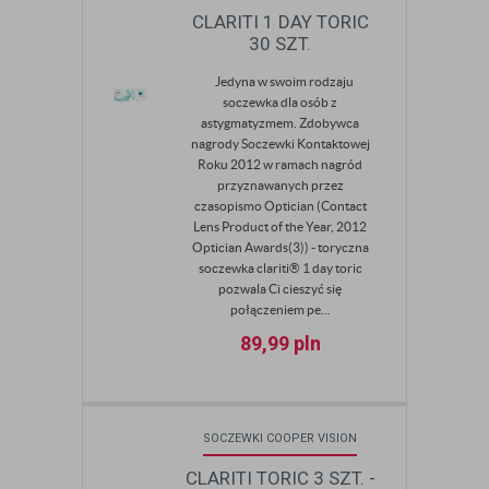
CLARITI 1 DAY TORIC
30 SZT.
Jedyna w swoim rodzaju
soczewka dla osób z
astygmatyzmem. Zdobywca
nagrody Soczewki Kontaktowej
Roku 2012 w ramach nagród
przyznawanych przez
czasopismo Optician (Contact
Lens Product of the Year, 2012
Optician Awards(3)) - toryczna
soczewka clariti® 1 day toric
pozwala Ci cieszyć się
połączeniem pe...
89,99
pln
SOCZEWKI COOPER VISION
CLARITI TORIC 3 SZT. -