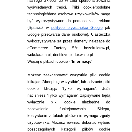
naszego Sklepu lub w celu spersonalizowania
Soczewki kontaktowe Biofinity
Toric Multifocal w opakowaniu 3-
wyświetlanych treści.
Pliki cookie/podobne
sztukowym Miesięczne soczewki
technologie/dane osobowe użytkowników mogą
kontaktowe Biofinity Toric
być wykorzystywane do personalizacji reklam
Multifocal służą do korygowania
(
Sprawdź
w
polityce prywatności Google
jak
prezbiopii mając astygmatyzm.
Google przetwarza dane osobowe
). Ciasteczka
Soczewki wykonane są z
materiału silikonowo-
wykorzystywane są przez domeny należące do
hydrożelowego o bardzo
eCommerce Factory SA: bezokularow.pl,
wysokiej
wokularach.pl, dentilove.pl, luxwhite.pl
tlenoprzepuszczalności.
Więcej o plikach cookie - '
Informacje
'
Zawierają 48% wody, a dzięki
doskonałym właściwościom
materiału nadaj...
Możesz zaakceptować wszystkie pliki cookie
klikając 'Akceptuję wszystkie', lub odrzucić pliki
269,99
pln
cookie klikając 'Tylko wymagane'. Jeśli
naciśniesz 'Tylko wymagane', zapisywane będą
wyłącznie pliki cookie niezbędne do
zapewnienia funkcjonowania Sklepu,
SOCZEWKI JOHNSON &
JOHNSON
korzystanie z takich plików nie wymaga zgody
użytkownika. Możesz również dokonać wyboru
ACUVUE® OASYS
MAX 1-DAY
poszczególnych kategorii plików cookie