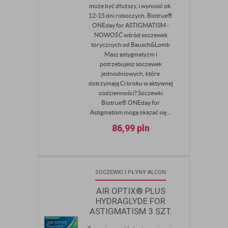
może być dłuższy, i wynosić ok.
12-15 dni roboczych. Biotrue®
ONEday for ASTIGMATISM -
NOWOŚĆ wśród soczewek
torycznych od Bausch&Lomb
Masz astygmatyzm i
potrzebujesz soczewek
jednodniowych, które
dotrzymają Ci kroku w aktywnej
codzienności? Soczewki
Biotrue® ONEday for
Astigmatism mogą okazać się...
86,99
pln
SOCZEWKI I PŁYNY ALCON
AIR OPTIX® PLUS
HYDRAGLYDE FOR
ASTIGMATISM 3 SZT.