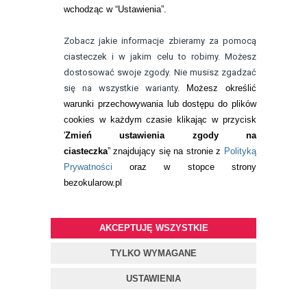
MULTIFOCAL FOR
wchodząc w “Ustawienia”.
ASTIGMATISM, ADD:
LOW
Zobacz jakie informacje zbieramy za pomocą
ciasteczek i w jakim celu to robimy. Możesz
NOWOŚĆ! Pierwsza i jedyna
jednodniowa soczewka
dostosować swoje zgody. Nie musisz zgadzać
multifokalna toryczna1
się na wszystkie warianty.
Możesz określić
ACUVUE® OASYS MAX 1-Day
warunki przechowywania lub dostępu do plików
MULTIFOCAL for
cookies w każdym czasie klikając w przycisk
ASTIGMATISM ADD: LOW to
'
Zmień ustawienia zgody na
pierwsza i jedyna jednodniowa
soczewka kontaktowa
ciasteczka
” znajdujący się na stronie z
Polityką
multifokalna toryczna1. To opcja
Prywatności
oraz w stopce strony
dedykowana osobom z
bezokularow.pl
astygmatyzmem, które po około
40. roku życia mogą dostrzegać u
siebie pogorszenie wi...
AKCEPTUJĘ WSZYSTKIE
159,99
pln
TYLKO WYMAGANE
USTAWIENIA
SOCZEWKI JOHNSON &