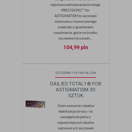
najnowocześniejszej technologii.
PRECISION1™ for
ASTIGMATISM to soczewki
wykonane z nowoczesnego
materiału z gradientem
uwodnienia, gdzie na środku
soczewka ma uwodn...
104,99
pln
SOCZEWKI I PŁYNY ALCON
DAILIES TOTAL1® FOR
ASTIGMATISM 30
SZTUK
Ostre widzenie i idealna
stabilizacja obrazu - to
niewątpliwie jedne z
najważniejszych atutów
najnowszych soczewek