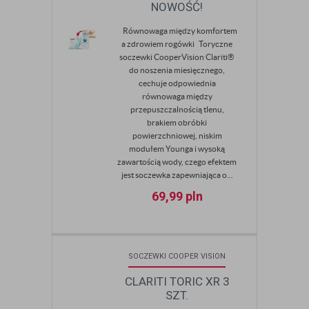
NOWOŚĆ!
Równowaga między komfortem
a zdrowiem rogówki Toryczne
soczewki CooperVision Clariti®
do noszenia miesięcznego,
cechuje odpowiednia
równowaga między
przepuszczalnością tlenu,
brakiem obróbki
powierzchniowej, niskim
modułem Younga i wysoką
zawartością wody, czego efektem
jest soczewka zapewniająca o...
69,99
pln
SOCZEWKI COOPER VISION
CLARITI TORIC XR 3
SZT.