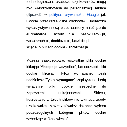
technologie/dane osobowe użytkowników mogą
JAK ZAMAWIAĆ?
być wykorzystywane do personalizacji reklam
ZWROTY I REKLAMACJA
(
Sprawdź
w
polityce prywatności Google
jak
Google przetwarza dane osobowe
). Ciasteczka
WARUNKI ZAKUPÓW
wykorzystywane są przez domeny należące do
eCommerce Factory SA: bezokularow.pl,
O NAS
wokularach.pl, dentilove.pl, luxwhite.pl
RANKINGI SOCZEWEK
Więcej o plikach cookie - '
Informacje
'
SOCZEWKI KOLOROWE
Możesz zaakceptować wszystkie pliki cookie
Zwrot (odstąpienie od umowy)
klikając 'Akceptuję wszystkie', lub odrzucić pliki
cookie klikając 'Tylko wymagane'. Jeśli
ZMIEŃ USTAWIENIA ZGODY NA CIASTECZKA
naciśniesz 'Tylko wymagane', zapisywane będą
wyłącznie pliki cookie niezbędne do
KONTAKT
zapewnienia funkcjonowania Sklepu,
korzystanie z takich plików nie wymaga zgody
telefon:
22 113 44 42
użytkownika. Możesz również dokonać wyboru
poszczególnych kategorii plików cookie
telefon:
wchodząc w “Ustawienia”.
732 08 08 72