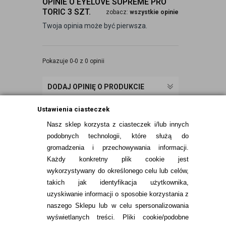
OPINIE O EYELOVE SUPREME PRO
TORIC 3 SZT.
zobacz:
wszystkie opinie
Twoja opinia może być pierwsza.
Pokazuje 0-0 z 0 opinii
DODAJ OPINIĘ O PRODUKCIE
Ustawienia ciasteczek
Nasz sklep korzysta z ciasteczek i/lub innych
podobnych technologii, które służą do
gromadzenia i przechowywania informacji.
Każdy konkretny plik cookie jest
wykorzystywany do określonego celu lub celów,
takich jak identyfikacja użytkownika,
uzyskiwanie informacji o sposobie korzystania z
naszego Sklepu lub w celu spersonalizowania
INFORMACJE KONTAKTOWE
wyświetlanych treści.
Pliki cookie/podobne