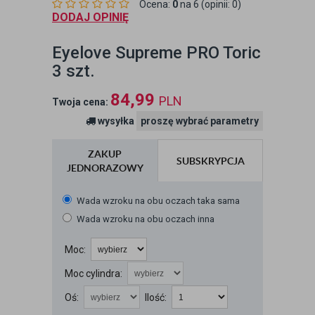
Ocena:
0
na 6 (opinii: 0)
DODAJ OPINIĘ
Eyelove Supreme PRO Toric
3 szt.
84,99
PLN
Twoja cena:
wysyłka
proszę wybrać parametry
ZAKUP
SUBSKRYPCJA
JEDNORAZOWY
Wada wzroku na obu oczach taka sama
Wada wzroku na obu oczach inna
Moc:
Moc cylindra:
Oś:
Ilość: