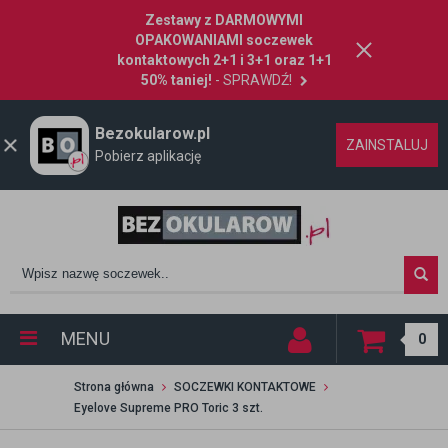
Zestawy z DARMOWYMI
OPAKOWANIAMI soczewek
kontaktowych 2+1 i 3+1 oraz 1+1
50% taniej!
- SPRAWDŹ!
Bezokularow.pl
ZAINSTALUJ
Pobierz aplikację
MENU
0
Strona główna
SOCZEWKI KONTAKTOWE
Eyelove Supreme PRO Toric 3 szt.