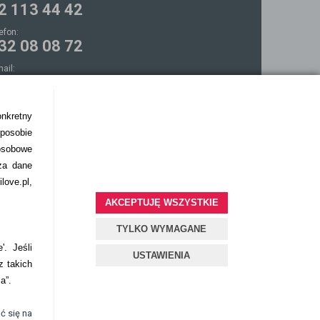
2 113 44 42
lefon:
32 08 08 72
mail:
ontakt@bezokularow.pl
onkretny
sposobie
osobowe
za dane
love.pl,
AKCEPTUJĘ WSZYSTKIE
TYLKO WYMAGANE
'. Jeśli
USTAWIENIA
z takich
ia”.
ć się na