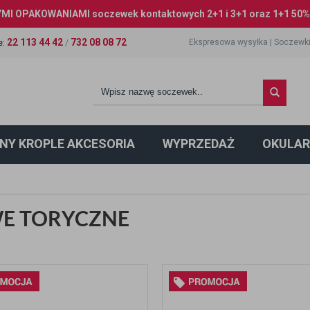
I OPAKOWANIAMI soczewek kontaktowych 2+1 i 3+1 oraz 1+1 50% 
22 113 44 42
732 08 08 72
Ekspresowa wysyłka
|
Soczewki
e
:
/
NY KROPLE AKCESORIA
WYPRZEDAŻ
OKULAR
E TORYCZNE