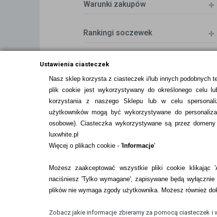
Warunki zakupów
Rankingi soczewek
Zwrot (odstąpienie od umowy)
Ustawienia ciasteczek
Nasz sklep korzysta z ciasteczek i/lub innych podobnych t
plik cookie jest wykorzystywany do określonego celu lub
ZMIEŃ USTAWIENIA ZGODY NA CIASTEC
korzystania z naszego Sklepu lub w celu spersonali
użytkowników mogą być wykorzystywane do personalizac
osobowe
). Ciasteczka wykorzystywane są przez domeny n
luxwhite.pl
Więcej o plikach cookie - '
Informacje
'
Możesz zaakceptować wszystkie pliki cookie klikając 'A
naciśniesz 'Tylko wymagane', zapisywane będą wyłącznie p
plików nie wymaga zgody użytkownika. Możesz również dok
Pobierz z
Pobierz z
Google Play
App Store
Zobacz jakie informacje zbieramy za pomocą ciasteczek i 