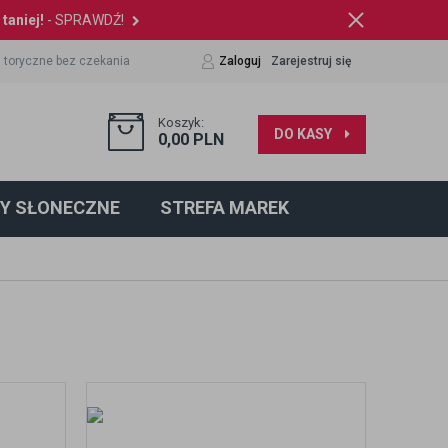
taniej!
- SPRAWDŹ!
 toryczne bez czekania
Zaloguj
Zarejestruj się
Koszyk:
DO KASY
0,00
PLN
Y SŁONECZNE
STREFA MAREK