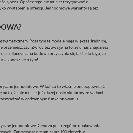
hością oczu. Oprócz tego nie musisz rezygnować z
yko wystąpienia infekcji. Jednodniowe warianty są też
DOWA?
astygmatyzmem. Poza tym te modele mają większą średnicę,
się przemieszczać. Zwróć też uwagę na to, że u nas znajdziesz
oczu. Specyficzna budowa przyczynia się także do tego, że
przekonasz się o tym!
oryczne jednodniowe. W końcu to właśnie one zapewnią Ci
na to, że nie musisz już dłużej nosić okularów ze szkłami
przeszkadzać w codziennym funkcjonowaniu.
toryczne jednodniowe. Cena za poszczególne opakowania
nych. Zapłacisz za nie mniej niż 100 złotych, a