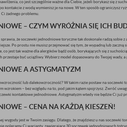
lżenia, co jest szczególnie ważne dla Ciebie, jeżeli borykasz się z suc
 po kontakcie z wodą wymienisz je na nowe. W ten sposób ograniczysz ryz
wi Ci żadnego problemu.
IOWE – CZYM WYRÓŻNIA SIĘ ICH BU
sprawia, że soczewki jednodniowe toryczne tak doskonale radzą sobie z 
ilniejsze. Po prostu nie musisz przejmować się tym, że wypadną lub zaczną 
co jest tak ważne dla alergików bądź osób, borykających się z suchością 
 przestaje być uciążliwy. Wybierz model dopasowany do Twojej wady, a 
NIOWE A ASTYGMATYZM
wzroczność lub dalekowzroczność? W takim razie postaw na soczewki t
ym wzrokiem – bez względu na to, pod jakim kątem spojrzysz. Zwróć uwagę 
soczewki kontaktowe jednodniowe. Astygmatyzm wtedy nie będzie Ci już 
IOWE – CENA NA KAŻDĄ KIESZEŃ!
ej wygody jest w Twoim zasięgu. Dlatego, że znajdziesz u nas soczewki 
lnie polecamy Ci warianty, zawierające 30 soczewek jednodniowych totrycz