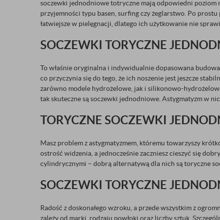
soczewki jednodniowe totryczne mają odpowiedni poziom nawi
przyjemności typu basen, surfing czy żeglarstwo. Po prostu
łatwiejsze w pielęgnacji, dlatego ich użytkowanie nie spra
SOCZEWKI TORYCZNE JEDNODN
To właśnie oryginalna i indywidualnie dopasowana budowa 
co przyczynia się do tego, że ich noszenie jest jeszcze stab
zarówno modele hydrożelowe, jak i silikonowo-hydrożelowe, 
tak skuteczne są soczewki jednodniowe. Astygmatyzm w nich
TORYCZNE SOCZEWKI JEDNOD
Masz problem z astygmatyzmem, któremu towarzyszy krótko
ostrość widzenia, a jednocześnie zaczniesz cieszyć się dobr
cylindrycznymi – dobrą alternatywą dla nich są toryczne 
SOCZEWKI TORYCZNE JEDNODN
Radość z doskonałego wzroku, a przede wszystkim z ogromn
zależy od marki, rodzaju powłoki oraz liczby sztuk. Szczegó