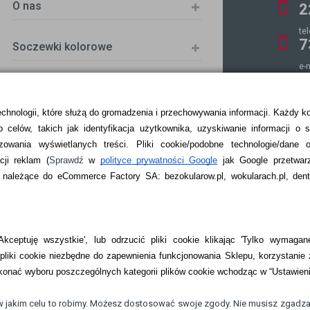
O nas
2
te
7
Soczewki kolorowe
e-
k
echnologii, które służą do gromadzenia i przechowywania informacji. Każdy k
 celów, takich jak identyfikacja użytkownika, uzyskiwanie informacji o 
ZKA
zowania wyświetlanych treści.
Pliki cookie/podobne technologie/dane 
ji reklam
(
Sprawdź
w
polityce prywatności Google
jak Google przetwar
ależące do eCommerce Factory SA: bezokularow.pl, wokularach.pl, denti
kceptuję wszystkie', lub odrzucić pliki cookie klikając 'Tylko wymagane
liki cookie niezbędne do zapewnienia funkcjonowania Sklepu, korzystanie 
onać wyboru poszczególnych kategorii plików cookie wchodząc w “Ustawien
w jakim celu to robimy. Możesz dostosować swoje zgody. Nie musisz zgadza