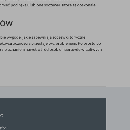
 mieć pod ręką ulubione soczewki, które są doskonale
NTÓW
obie wygodę, jakie zapewniają soczewki toryczne
lekowzrocznością przestaje być problemem. Po prostu po
zą się uznaniem nawet wśród osób o naprawdę wrażliwych
kt
lefon: