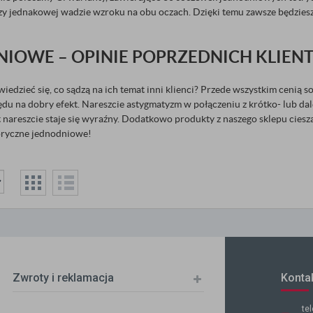
rzy jednakowej wadzie wzroku na obu oczach. Dzięki temu zawsze będziesz
IOWE – OPINIE POPRZEDNICH KLIE
edzieć się, co sądzą na ich temat inni klienci? Przede wszystkim cenią s
du na dobry efekt. Nareszcie astygmatyzm w połączeniu z krótko- lub da
nareszcie staje się wyraźny. Dodatkowo produkty z naszego sklepu cies
toryczne jednodniowe!
Zwroty i reklamacja
Konta
te