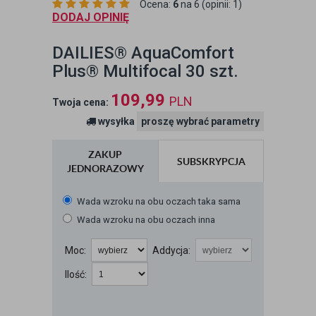
Ocena:
6
na 6 (opinii: 1)
DODAJ OPINIĘ
DAILIES® AquaComfort
Plus® Multifocal 30 szt.
109,99
PLN
Twoja cena:
wysyłka
proszę wybrać parametry
ZAKUP
SUBSKRYPCJA
JEDNORAZOWY
Wada wzroku na obu oczach taka sama
Wada wzroku na obu oczach inna
Moc:
Addycja:
Ilość: