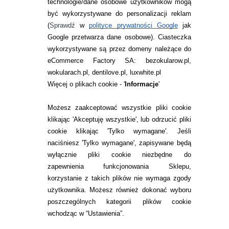
technologie/dane osobowe użytkowników mogą
JAK ZAMAWIAĆ?
być wykorzystywane do personalizacji reklam
ZWROTY I REKLAMACJA
(
Sprawdź
w
polityce prywatności Google
jak
Google przetwarza dane osobowe
). Ciasteczka
WARUNKI ZAKUPÓW
wykorzystywane są przez domeny należące do
eCommerce Factory SA: bezokularow.pl,
O NAS
wokularach.pl, dentilove.pl, luxwhite.pl
RANKINGI SOCZEWEK
Więcej o plikach cookie - '
Informacje
'
SOCZEWKI KOLOROWE
Możesz zaakceptować wszystkie pliki cookie
Zwrot (odstąpienie od umowy)
klikając 'Akceptuję wszystkie', lub odrzucić pliki
cookie klikając 'Tylko wymagane'. Jeśli
ZMIEŃ USTAWIENIA ZGODY NA CIASTECZKA
naciśniesz 'Tylko wymagane', zapisywane będą
wyłącznie pliki cookie niezbędne do
KONTAKT
zapewnienia funkcjonowania Sklepu,
korzystanie z takich plików nie wymaga zgody
telefon:
22 113 44 42
użytkownika. Możesz również dokonać wyboru
poszczególnych kategorii plików cookie
telefon:
wchodząc w “Ustawienia”.
732 08 08 72