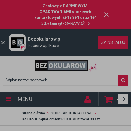
Zestawy z DARMOWYMI
OPAKOWANIAMI soczewek
kontaktowych 2+1 i 3+1 oraz 1+1
50% taniej!
- SPRAWDŹ!
Bezokularow.pl
ZAINSTALUJ
Pobierz aplikację
MENU
0
Strona główna
SOCZEWKI KONTAKTOWE
DAILIES® AquaComfort Plus® Multifocal 30 szt.