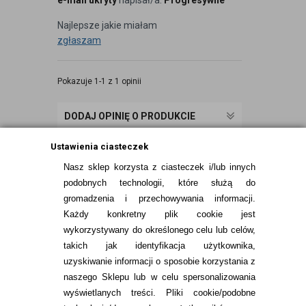
e-mail ukryty
napisał/a:
Progresywne
Najlepsze jakie miałam
zgłaszam
Pokazuje 1-1 z 1 opinii
DODAJ OPINIĘ O PRODUKCIE
Ustawienia ciasteczek
Nasz sklep korzysta z ciasteczek i/lub innych
podobnych technologii, które służą do
gromadzenia i przechowywania informacji.
Każdy konkretny plik cookie jest
wykorzystywany do określonego celu lub celów,
takich jak identyfikacja użytkownika,
uzyskiwanie informacji o sposobie korzystania z
naszego Sklepu lub w celu spersonalizowania
INFORMACJE KONTAKTOWE
wyświetlanych treści.
Pliki cookie/podobne