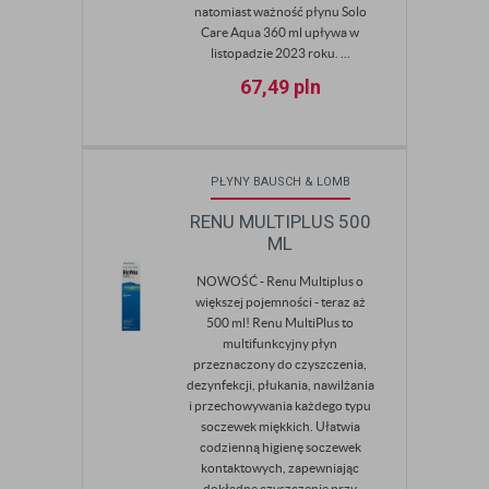
natomiast ważność płynu Solo
Care Aqua 360 ml upływa w
listopadzie 2023 roku. ...
67,49
pln
PŁYNY BAUSCH & LOMB
RENU MULTIPLUS 500
ML
NOWOŚĆ - Renu Multiplus o
większej pojemności - teraz aż
500 ml! Renu MultiPlus to
multifunkcyjny płyn
przeznaczony do czyszczenia,
dezynfekcji, płukania, nawilżania
i przechowywania każdego typu
soczewek miękkich. Ułatwia
codzienną higienę soczewek
kontaktowych, zapewniając
dokładne czyszczenie przy