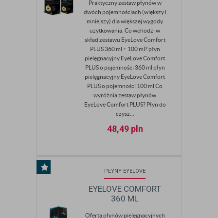
Praktyczny zestaw płynów w
dwóch pojemnościach (większy i
mniejszy) dla większej wygody
użytkowania. Co wchodzi w
skład zestawu EyeLove Comfort
PLUS 360 ml + 100 ml? płyn
pielęgnacyjny EyeLove Comfort
PLUS o pojemności 360 ml płyn
pielęgnacyjny EyeLove Comfort
PLUS o pojemności 100 ml Co
wyróżnia zestaw płynów
EyeLove Comfort PLUS? Płyn do
czysz...
48,49
pln
PŁYNY EYELOVE
EYELOVE COMFORT
360 ML
Oferta płynów pielęgnacyjnych