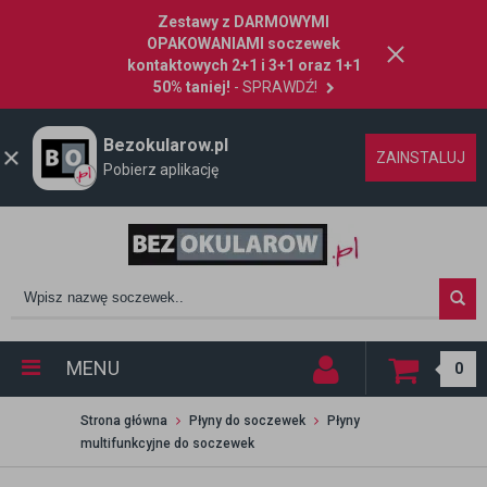
Zestawy z DARMOWYMI
OPAKOWANIAMI soczewek
kontaktowych 2+1 i 3+1 oraz 1+1
50% taniej!
- SPRAWDŹ!
Bezokularow.pl
ZAINSTALUJ
Pobierz aplikację
MENU
0
Strona główna
Płyny do soczewek
Płyny
multifunkcyjne do soczewek