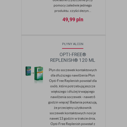
pomocy zaledwie jednego
produktu. czyści dezyn...
49,99
pln
PŁYNY ALCON
OPTI-FREE®
REPLENISH® 120 ML
Płyn do soczewek kontaktowych
dla dłuższego nawilżenia Płyn
Opti-Free Replenish powstał dla
osób, które potrzebują jeszcze
większego i dłużej trwającego
nawilżenia soczewek - nawet 6
godzin więcej! Badania pokazują,
że przeciętny użytkownik
soczewek kontaktowych nosi je
nawet 13 godzin w trakcie dnia,
Opti-Free Replenish powstał z