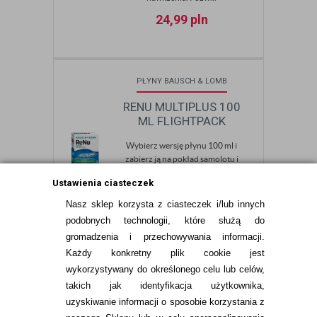
24,99
pln
PŁYNY BAUSCH & LOMB
RENU MULTIPLUS 100
ML FLIGHTPACK
Wybierz wersję płynu 100 ml i
zabierz ją na pokład samolotu i
na wakacje, bez konieczności
Ustawienia ciasteczek
zabierajnia duzych pojemności.
Idealna pojemność na wakacje -
Nasz sklep korzysta z ciasteczek i/lub innych
wybierz FlightPack. Płyn
podobnych technologii, które służą do
wielofunkcyjny Renu MultiPlus
gromadzenia i przechowywania informacji.
to płyn przeznaczony do
Każdy konkretny plik cookie jest
przechowywania i czyszczenia
soczewek kontaktowych
wykorzystywany do określonego celu lub celów,
miękkich każdego typu. Jego
takich jak identyfikacja użytkownika,
główne zadanie to czyszczenie,
uzyskiwanie informacji o sposobie korzystania z
dezynfekcja...