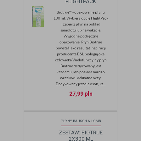
FLIGHTPACK
Biotrue™ - opakowanie płynu
100 ml. Wybierz opcję FlightPack
i zabierz płyn na pokład
samolotu lub na wakacje.
Wygodne podręczne
opakowanie. Płyn Biotrue
powstał jako rezultat inspiracji
producenta B&L biologią oka
człowieka Wielofunkcyjny płyn
Biotrue dedykowany jest
każdemu, kto posiada bardzo
wrażliwe i delikatne oczy.
Dedykowany jest dla osób, kt...
27,99
pln
PŁYNY BAUSCH & LOMB
ZESTAW: BIOTRUE
2X300 ML