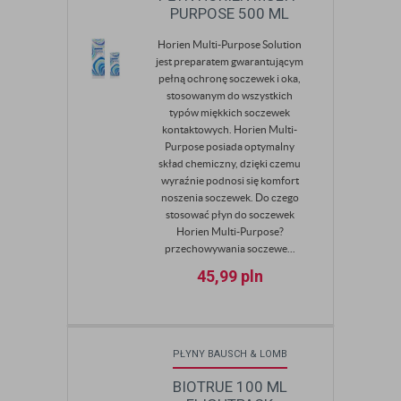
PURPOSE 500 ML
Horien Multi-Purpose Solution
jest preparatem gwarantującym
pełną ochronę soczewek i oka,
stosowanym do wszystkich
typów miękkich soczewek
kontaktowych. Horien Multi-
Purpose posiada optymalny
skład chemiczny, dzięki czemu
wyraźnie podnosi się komfort
noszenia soczewek. Do czego
stosować płyn do soczewek
Horien Multi-Purpose?
przechowywania soczewe...
45,99
pln
PŁYNY BAUSCH & LOMB
BIOTRUE 100 ML