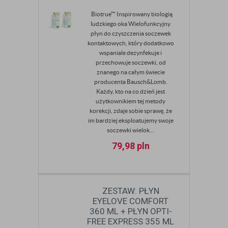
Biotrue™ Inspirowany biologią
ludzkiego oka Wielofunkcyjny
płyn do czyszczenia soczewek
kontaktowych, który dodatkowo
wspaniale dezynfekuje i
przechowuje soczewki, od
znanego na całym świecie
producenta Bausch&Lomb.
Każdy, kto na co dzień jest
użytkownikiem tej metody
korekcji, zdaje sobie sprawę, że
im bardziej eksploatujemy swoje
soczewki wielok...
79,98
pln
ZESTAW: PŁYN
EYELOVE COMFORT
360 ML + PŁYN OPTI-
FREE EXPRESS 355 ML