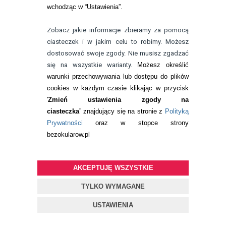
39,99
pln
wchodząc w “Ustawienia”.
Zobacz jakie informacje zbieramy za pomocą
ciasteczek i w jakim celu to robimy. Możesz
PŁYNY MENICON
dostosować swoje zgody. Nie musisz zgadzać
SOLO CARE AQUA 90
się na wszystkie warianty.
Możesz określić
ML
warunki przechowywania lub dostępu do plików
cookies w każdym czasie klikając w przycisk
Szukasz płynu pielęgnacyjnego
'
Zmień ustawienia zgody na
o małej pojemności, ale
ciasteczka
” znajdujący się na stronie z
Polityką
kompleksowym działaniu, który
dopasowany jest do każdego
Prywatności
oraz w stopce strony
użytkowanika soczewek
bezokularow.pl
kontaktowych? Płyn Solo Care
Aqua to wielofunkcyjny płyn do
soczewek kontaktowych, który
AKCEPTUJĘ WSZYSTKIE
czyści oraz chroni przed
szkodliwymi drobnoustrojami,
TYLKO WYMAGANE
dbając o zdrowie Twoich oczu.
Dzięki zawartości w składzie
USTAWIENIA
płynu prowitam...
24,99
pln