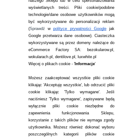
naszego Sklepu lub w celu spersonalizowania
24,99
pln
wyświetlanych treści.
Pliki cookie/podobne
technologie/dane osobowe użytkowników mogą
być wykorzystywane do personalizacji reklam
(
Sprawdź
w
polityce prywatności Google
jak
PŁYNY BAUSCH & LOMB
Google przetwarza dane osobowe
). Ciasteczka
RENU MULTIPLUS 360
wykorzystywane są przez domeny należące do
ML
eCommerce Factory SA: bezokularow.pl,
wokularach.pl, dentilove.pl, luxwhite.pl
Płyn wielofunkcyjny Renu
Więcej o plikach cookie - '
Informacje
'
MultiPlus służy do czyszczenia,
dezynfekcji, płukania, nawilżania
i przechowywania każdego
Możesz zaakceptować wszystkie pliki cookie
rodzaju soczewek. Wyjątkowa
klikając 'Akceptuję wszystkie', lub odrzucić pliki
kombinacja składników
cookie klikając 'Tylko wymagane'. Jeśli
umożliwia łatwą pielęgnację
naciśniesz 'Tylko wymagane', zapisywane będą
soczewek kontaktowych przy
wyłącznie pliki cookie niezbędne do
użyciu tylko jednego produktu!
Dlaczego Renu Multiplus? usuwa
zapewnienia funkcjonowania Sklepu,
zdenaturyzowane białka
korzystanie z takich plików nie wymaga zgody
podczas codziennej pielęgnacji
użytkownika. Możesz również dokonać wyboru
soczewek, za...
poszczególnych kategorii plików cookie