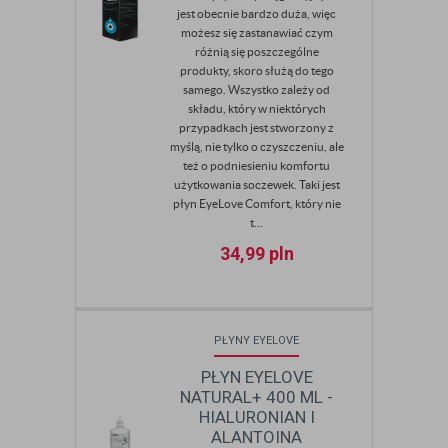
jest obecnie bardzo duża, więc
możesz się zastanawiać czym
różnią się poszczególne
produkty, skoro służą do tego
samego. Wszystko zależy od
składu, który w niektórych
przypadkach jest stworzony z
myślą, nie tylko o czyszczeniu, ale
też o podniesieniu komfortu
użytkowania soczewek. Taki jest
płyn EyeLove Comfort, który nie
t...
34,99
pln
PŁYNY EYELOVE
PŁYN EYELOVE
NATURAL+ 400 ML -
HIALURONIAN I
ALANTOINA