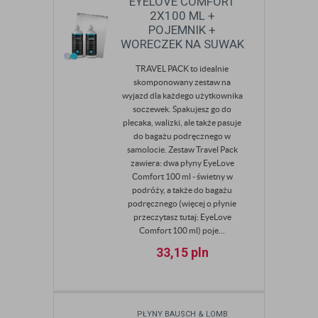
EYELOVE COMFORT
2X100 ML +
POJEMNIK +
WORECZEK NA SUWAK
TRAVEL PACK to idealnie
skomponowany zestaw na
wyjazd dla każdego użytkownika
soczewek. Spakujesz go do
plecaka, walizki, ale także pasuje
do bagażu podręcznego w
samolocie. Zestaw Travel Pack
zawiera: dwa płyny EyeLove
Comfort 100 ml - świetny w
podróży, a także do bagażu
podręcznego (więcej o płynie
przeczytasz tutaj: EyeLove
Comfort 100 ml) poje...
33,15
pln
PŁYNY BAUSCH & LOMB