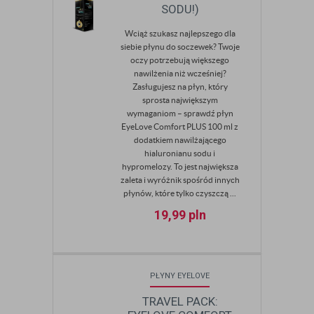
SODU!)
Wciąż szukasz najlepszego dla
siebie płynu do soczewek? Twoje
oczy potrzebują większego
nawilżenia niż wcześniej?
Zasługujesz na płyn, który
sprosta największym
wymaganiom – sprawdź płyn
EyeLove Comfort PLUS 100 ml z
dodatkiem nawilżającego
hialuronianu sodu i
hypromelozy. To jest największa
zaleta i wyróżnik spośród innych
płynów, które tylko czyszczą ...
19,99
pln
PŁYNY EYELOVE
TRAVEL PACK: