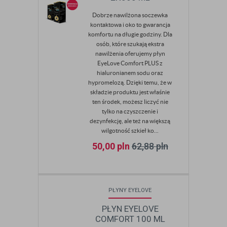
Dobrze nawilżona soczewka
kontaktowa i oko to gwarancja
komfortu na długie godziny. Dla
osób, które szukają ekstra
nawilżenia oferujemy płyn
EyeLove Comfort PLUS z
hialuronianem sodu oraz
hypromelozą. Dzięki temu, że w
składzie produktu jest właśnie
ten środek, możesz liczyć nie
tylko na czyszczenie i
dezynfekcję, ale też na większą
wilgotność szkieł ko...
50,00
pln
62,88
pln
PŁYNY EYELOVE
PŁYN EYELOVE
COMFORT 100 ML