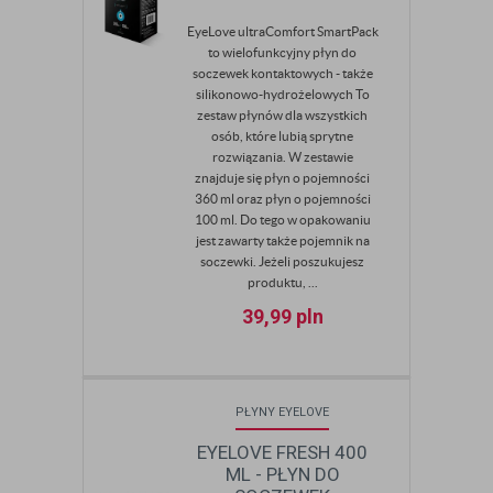
EyeLove ultraComfort SmartPack
to wielofunkcyjny płyn do
soczewek kontaktowych - także
silikonowo-hydrożelowych To
zestaw płynów dla wszystkich
osób, które lubią sprytne
rozwiązania. W zestawie
znajduje się płyn o pojemności
360 ml oraz płyn o pojemności
100 ml. Do tego w opakowaniu
jest zawarty także pojemnik na
soczewki. Jeżeli poszukujesz
produktu, ...
39,99
pln
PŁYNY EYELOVE
EYELOVE FRESH 400
ML - PŁYN DO