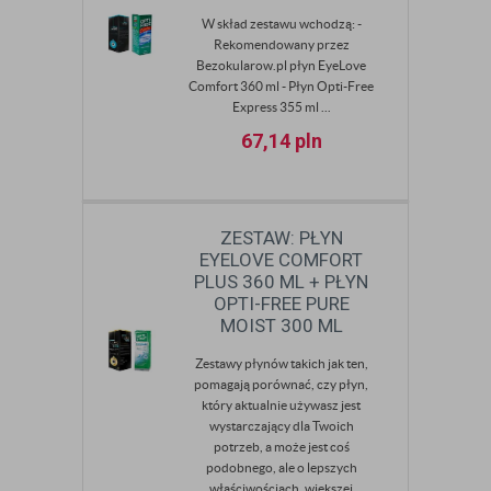
W skład zestawu wchodzą: -
Rekomendowany przez
Bezokularow.pl płyn EyeLove
Comfort 360 ml - Płyn Opti-Free
Express 355 ml ...
67,14
pln
ZESTAW: PŁYN
EYELOVE COMFORT
PLUS 360 ML + PŁYN
OPTI-FREE PURE
MOIST 300 ML
Zestawy płynów takich jak ten,
pomagają porównać, czy płyn,
który aktualnie używasz jest
wystarczający dla Twoich
potrzeb, a może jest coś
podobnego, ale o lepszych
właściwościach, większej