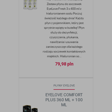
Zestaw płynu do soczewek
EyeLove Fresh 3 x 400 ml z
hialuronianem sodu Poczuj
świeżość każdego dnia! Każdy
płyn z pojemnikiem, który jest
sprytnie wpięty w butelkę! Płyn
służy do dezynfekcji,
czyszczenia, płukania,
nawilżania i usuwania
zanieczyszczęn dla każdego
rodzaju soczewek kontaktowych
miękkich. Hialuronian so...
79,98
pln
PŁYNY EYELOVE
EYELOVE COMFORT
PLUS 360 ML + 100
ML