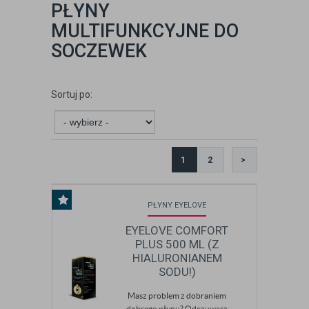
PŁYNY
MULTIFUNKCYJNE DO
SOCZEWEK
Sortuj po:
1
2
>
PŁYNY EYELOVE
EYELOVE COMFORT
PLUS 500 ML (Z
HIALURONIANEM
SODU!)
Masz problem z dobraniem
dobrego płynu? Odczuwasz