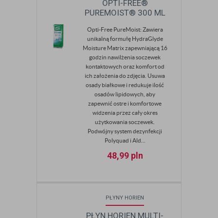
OPTI-FREE®
PUREMOIST® 300 ML
Opti-Free PureMoist: Zawiera
unikalną formułę HydraGlyde
Moisture Matrix zapewniającą 16
godzin nawilżenia soczewek
kontaktowych oraz komfort od
ich założenia do zdjęcia. Usuwa
osady białkowe i redukuje ilość
osadów lipidowych, aby
zapewnić ostre i komfortowe
widzenia przez cały okres
użytkowania soczewek.
Podwójny system dezynfekcji
Polyquad i Ald...
48,99
pln
PŁYNY HORIEN
PŁYN HORIEN MULTI-