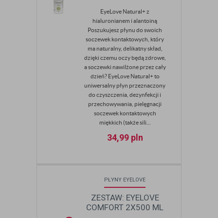
EyeLove Natural+ z
hialuronianem i alantoiną
Poszukujesz płynu do swoich
soczewek kontaktowych, który
ma naturalny, delikatny skład,
dzięki czemu oczy będą zdrowe,
a soczewki nawilżone przez cały
dzień? EyeLove Natural+ to
uniwersalny płyn przeznaczony
do czyszczenia, dezynfekcji i
przechowywania, pielęgnacji
soczewek kontaktowych
miękkich (także sili...
34,99
pln
PŁYNY EYELOVE
ZESTAW: EYELOVE
COMFORT 2X500 ML