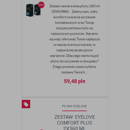
Zestaw zawiera dwa płyny 360 ml
(DWUPAK). Zależy nam, żeby
komfort noszenia soczewek
kontaktowych oraz Twoje
bezpieczeństwo było na
najwyższym poziomie. Staramy
się więc oferować Tobie najlepsze
w naszej ocenie produkty, w
najbardziej atrakcyjnym
wariancie. Dlaczego warto kupić
płyny do soczewek w dwupaku?
Z tego powodu utworzyliśmy
zestawy Twoich...
59,48
pln
PŁYNY EYELOVE
ZESTAW: EYELOVE
COMFORT PLUS
2X360 ML