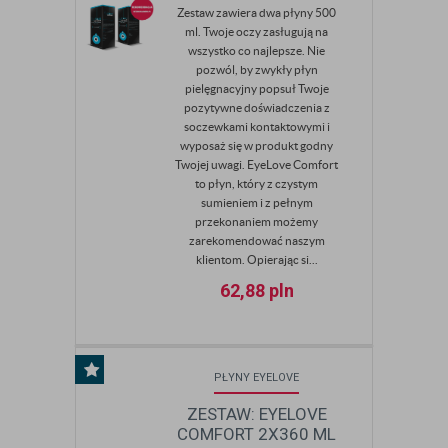
Zestaw zawiera dwa płyny 500
ml. Twoje oczy zasługują na
wszystko co najlepsze. Nie
pozwól, by zwykły płyn
pielęgnacyjny popsuł Twoje
pozytywne doświadczenia z
soczewkami kontaktowymi i
wyposaż się w produkt godny
Twojej uwagi. EyeLove Comfort
to płyn, który z czystym
sumieniem i z pełnym
przekonaniem możemy
zarekomendować naszym
klientom. Opierając si...
62,88
pln
PŁYNY EYELOVE
ZESTAW: EYELOVE
COMFORT 2X360 ML