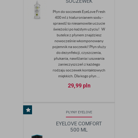
SOCZEWEK
Płyn do soczewek EyeLove Fresh
400 ml z hialuronianem sodu -
sprawdź to niesamowite uczucie
świeżości po każdym użyciu! W
butelce z płynem znajdziesz
nowocześnie wkomponowany
pojemnik na soczewki! Płyn służy
do dezynfekcji, czyszczenia,
płukania, nawilżania i usuwania
zanieczyszczeń z każdego
rodzaju soczewek kontaktowych
miękkich. Dla kogo płyn ...
29,99
pln
PŁYNY EYELOVE
EYELOVE COMFORT
500 ML