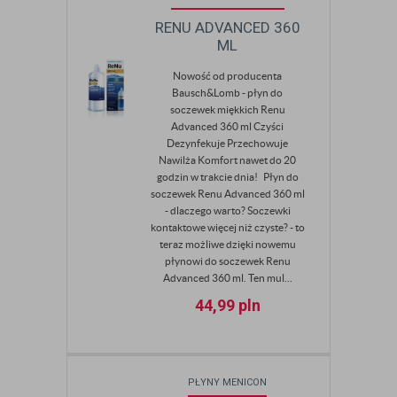
RENU ADVANCED 360
ML
Nowość od producenta
Bausch&Lomb - płyn do
soczewek miękkich Renu
Advanced 360 ml Czyści
Dezynfekuje Przechowuje
Nawilża Komfort nawet do 20
godzin w trakcie dnia! Płyn do
soczewek Renu Advanced 360 ml
- dlaczego warto? Soczewki
kontaktowe więcej niż czyste? - to
teraz możliwe dzięki nowemu
płynowi do soczewek Renu
Advanced 360 ml. Ten mul...
44,99
pln
PŁYNY MENICON