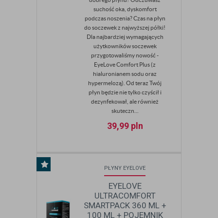
suchość oka, dyskomfort
podczas noszenia? Czas na płyn
do soczewek z najwyższej półki!
Dla najbardziej wymagających
użytkowników soczewek
przygotowaliśmy nowość -
EyeLove Comfort Plus (z
hialuronianem sodu oraz
hypermelozą). Od teraz Twój
płyn będzie nie tylko czyścił i
dezynfekował, ale również
skuteczn...
39,99
pln
PŁYNY EYELOVE
EYELOVE
ULTRACOMFORT
SMARTPACK 360 ML +
100 ML + POJEMNIK