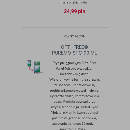
myślą o takich wła...
24,99
pln
PŁYNY ALCON
OPTI-FREE®
PUREMOIST® 90 ML
Płyn pielęgnacyjny Opti-Free
PureMoist do wszystkich
soczewek miękkich.
Wielofunkcyjna formuła sprawia,
że soczewki kontaktowe są
poddane kompleksowej higienie,
a przezto dłużej komfortowe dla
oczu. Produkt powstał przy
użyciu technologii HydraGlyde
Moisture Matrix, która podnosi
poziom wilgotności soczewki,
zapewniając nawet 16 godzin
nawilżenia. Pozw...