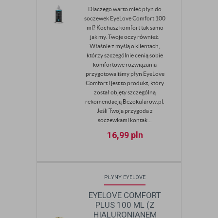
Dlaczego warto mieć płyn do
soczewek EyeLove Comfort 100
ml? Kochasz komfort tak samo
jak my. Twoje oczy również.
Właśnie z myślą o klientach,
którzy szczególnie cenią sobie
komfortowe rozwiązania
przygotowaliśmy płyn EyeLove
Comfort i jest to produkt, który
został objęty szczególną
rekomendacją Bezokularow.pl.
Jeśli Twoja przygoda z
soczewkami kontak...
16,99
pln
PŁYNY EYELOVE
EYELOVE COMFORT
PLUS 100 ML (Z
HIALURONIANEM