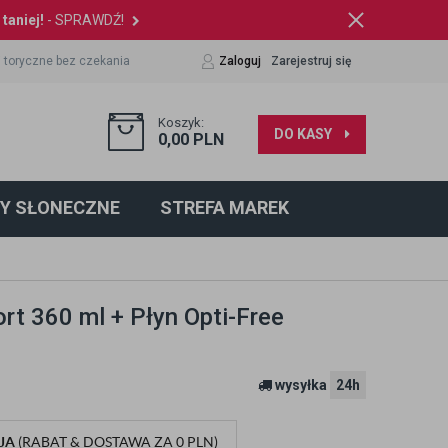
taniej!
- SPRAWDŹ!
 toryczne bez czekania
Zaloguj
Zarejestruj się
Koszyk:
DO KASY
0,00
PLN
Y SŁONECZNE
STREFA MAREK
t 360 ml + Płyn Opti-Free
wysyłka
24h
JA
(RABAT & DOSTAWA ZA 0 PLN)