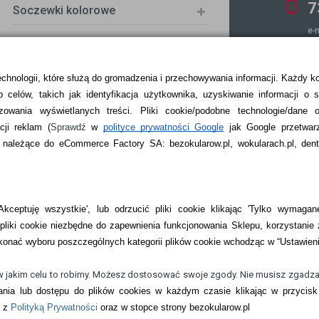
7
Soczewki kolorowe
e-
k
echnologii, które służą do gromadzenia i przechowywania informacji. Każdy k
 celów, takich jak identyfikacja użytkownika, uzyskiwanie informacji o 
ZKA
zowania wyświetlanych treści.
Pliki cookie/podobne technologie/dane 
ji reklam
(
Sprawdź
w
polityce prywatności Google
jak Google przetwar
ależące do eCommerce Factory SA: bezokularow.pl, wokularach.pl, denti
kceptuję wszystkie', lub odrzucić pliki cookie klikając 'Tylko wymagane
liki cookie niezbędne do zapewnienia funkcjonowania Sklepu, korzystanie 
onać wyboru poszczególnych kategorii plików cookie wchodząc w “Ustawien
w jakim celu to robimy. Możesz dostosować swoje zgody. Nie musisz zgadza
nia lub dostępu do plików cookies w każdym czasie klikając w przycisk 
kontaktowe i płyny do soczewek
e z
Polityką Prywatności
oraz w stopce strony bezokularow.pl