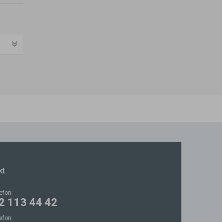
kt
lefon:
2 113 44 42
lefon: