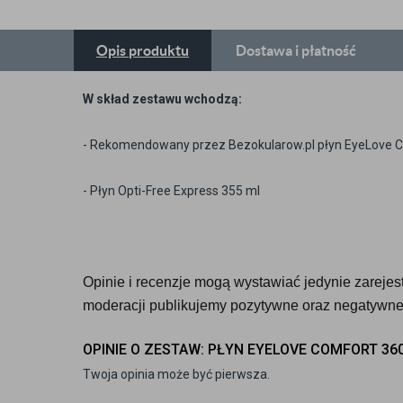
Opis
produktu
Dostawa
i płatność
W skład zestawu wchodzą:
- Rekomendowany przez Bezokularow.pl płyn EyeLove 
- Płyn Opti-Free Express 355 ml
Opinie i recenzje mogą wystawiać jedynie zarejestr
moderacji publikujemy pozytywne oraz negatywne 
OPINIE O ZESTAW: PŁYN EYELOVE COMFORT 360
Twoja opinia może być pierwsza.