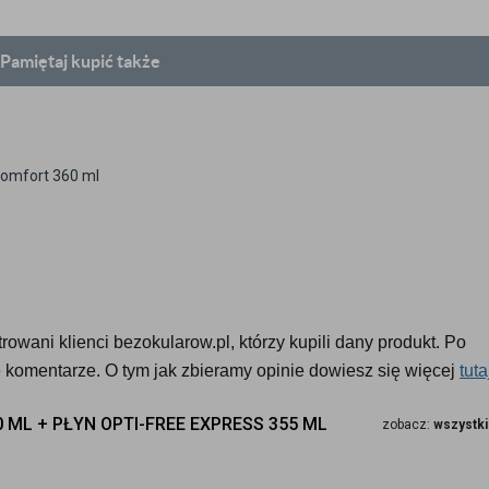
Pamiętaj
kupić także
Comfort 360 ml
owani klienci bezokularow.pl, którzy kupili dany produkt. Po 
komentarze. O tym jak zbieramy opinie dowiesz się więcej 
tuta
 ML + PŁYN OPTI-FREE EXPRESS 355 ML
zobacz:
wszystki