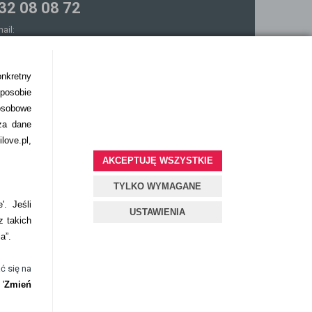
32 08 08 72
mail:
ontakt@bezokularow.pl
onkretny
sposobie
osobowe
za dane
love.pl,
AKCEPTUJĘ WSZYSTKIE
TYLKO WYMAGANE
'. Jeśli
USTAWIENIA
z takich
ia”.
ć się na
'
Zmień
Projekt i oprogramowanie sklepu:
ebexo