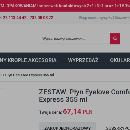
I OPAKOWANIAMI soczewek kontaktowych 2+1 i 3+1 oraz 1+1 50% 
22 113 44 42
732 08 08 72
Ekspresowa wysyłka
|
Soczewki
e
:
/
NY KROPLE AKCESORIA
WYPRZEDAŻ
OKULAR
 + Płyn Opti-Free Express 355 ml
ZESTAW: Płyn Eyelove Comfor
Express 355 ml
67,14
PLN
Twoja cena:
ZAKUP JEDNORAZOWY
SUBSKRYPC