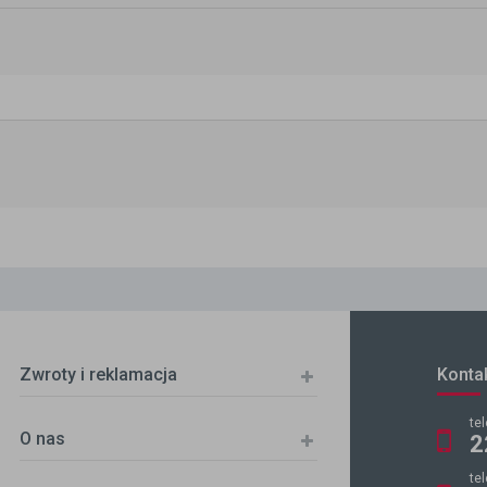
Zwroty i reklamacja
Konta
te
O nas
2
te