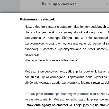
Rankingi soczewek
Zwrot (odstąpienie od umowy)
Ustawienia ciasteczek
Nasz sklep korzysta z ciasteczek i/lub innych podobnych t
plik cookie jest wykorzystywany do określonego celu lub
ZMIEŃ USTAWIENIA ZGODY NA CIASTEC
korzystania z naszego Sklepu lub w celu spersonali
użytkowników mogą być wykorzystywane do personalizac
osobowe
). Ciasteczka wykorzystywane są przez domeny n
luxwhite.pl
Więcej o plikach cookie - '
Informacje
'
Możesz zaakceptować wszystkie pliki cookie klikając 'A
naciśniesz 'Tylko wymagane', zapisywane będą wyłącznie p
plików nie wymaga zgody użytkownika. Możesz również dok
Pobierz z
Pobierz z
Google Play
App Store
Zobacz jakie informacje zbieramy za pomocą ciasteczek i 
wszystkie warianty.
Możesz określić warunki przechowywa
© Copyright by
BEZOKULARÓW
.PL
| soczewki 
ustawienia zgody na ciasteczka
” znajdujący się na stroni