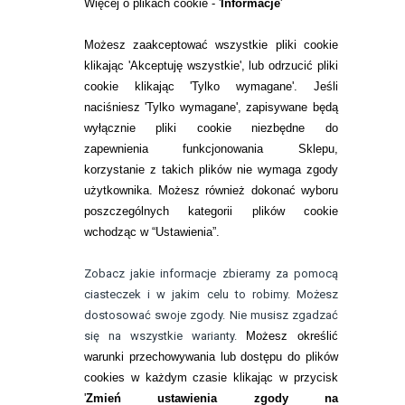
RANKINGI SOCZEWEK
Więcej o plikach cookie - '
Informacje
'
SOCZEWKI KOLOROWE
Możesz zaakceptować wszystkie pliki cookie
Zwrot (odstąpienie od umowy)
klikając 'Akceptuję wszystkie', lub odrzucić pliki
cookie klikając 'Tylko wymagane'. Jeśli
ZMIEŃ USTAWIENIA ZGODY NA CIASTECZKA
naciśniesz 'Tylko wymagane', zapisywane będą
wyłącznie pliki cookie niezbędne do
KONTAKT
zapewnienia funkcjonowania Sklepu,
korzystanie z takich plików nie wymaga zgody
telefon:
22 113 44 42
użytkownika. Możesz również dokonać wyboru
poszczególnych kategorii plików cookie
telefon:
wchodząc w “Ustawienia”.
732 08 08 72
e-mail:
Zobacz jakie informacje zbieramy za pomocą
kontakt@bezokularow.pl
ciasteczek i w jakim celu to robimy. Możesz
dostosować swoje zgody. Nie musisz zgadzać
się na wszystkie warianty.
Możesz określić
warunki przechowywania lub dostępu do plików
cookies w każdym czasie klikając w przycisk
'
Zmień ustawienia zgody na