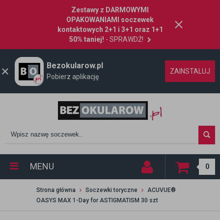
Zestawy z DARMOWYMI
OPAKOWANIAMI soczewek
kontaktowych 2+1 i 3+1 oraz 1+1
50% taniej!
- SPRAWDŹ!
Bezokularow.pl
ZAINSTALUJ
Pobierz aplikację
MENU
0
Strona główna
Soczewki toryczne
ACUVUE®
OASYS MAX 1-Day for ASTIGMATISM 30 szt