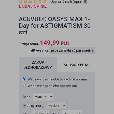
Ocena:
0
na 6 (opinii: 0)
DODAJ OPINIĘ
ACUVUE® OASYS MAX 1-
Day for ASTIGMATISM 30
szt
149,99
PLN
Twoja cena:
wysyłka
proszę wybrać parametry
ZAKUP
SUBSKRYPCJA
JEDNORAZOWY
Wada wzroku na obu oczach taka sama
Wada wzroku na obu oczach inna
Moc:
Moc cylindra: