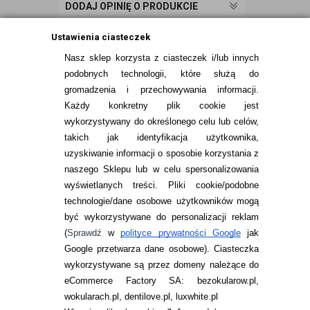
DODAJ OPINIĘ O PRODUKCIE
Ustawienia ciasteczek
Nasz sklep korzysta z ciasteczek i/lub innych
podobnych technologii, które służą do
gromadzenia i przechowywania informacji.
Każdy konkretny plik cookie jest
wykorzystywany do określonego celu lub celów,
takich jak identyfikacja użytkownika,
uzyskiwanie informacji o sposobie korzystania z
naszego Sklepu lub w celu spersonalizowania
INFORMACJE KONTAKTOWE
wyświetlanych treści.
Pliki cookie/podobne
technologie/dane osobowe użytkowników mogą
JAK ZAMAWIAĆ?
być wykorzystywane do personalizacji reklam
ZWROTY I REKLAMACJA
(
Sprawdź
w
polityce prywatności Google
jak
Google przetwarza dane osobowe
). Ciasteczka
WARUNKI ZAKUPÓW
wykorzystywane są przez domeny należące do
eCommerce Factory SA: bezokularow.pl,
O NAS
wokularach.pl, dentilove.pl, luxwhite.pl