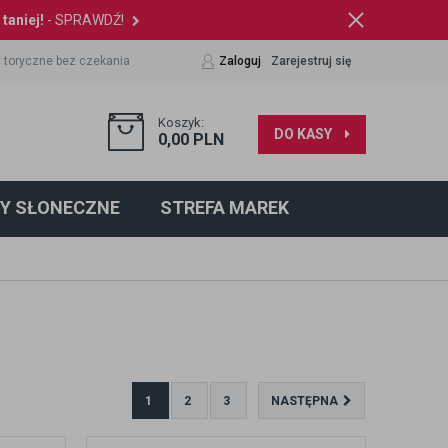
taniej!
- SPRAWDŹ!
 toryczne bez czekania
Zaloguj
Zarejestruj się
Koszyk:
DO KASY
0,00
PLN
Y SŁONECZNE
STREFA MAREK
1
2
3
NASTĘPNA