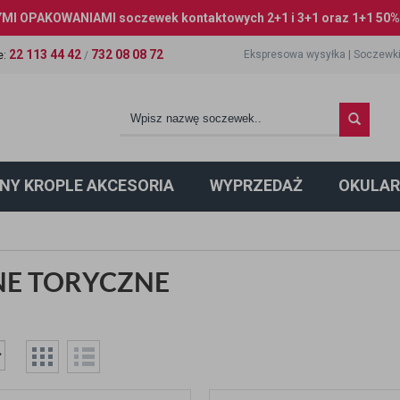
I OPAKOWANIAMI soczewek kontaktowych 2+1 i 3+1 oraz 1+1 50% 
22 113 44 42
732 08 08 72
Ekspresowa wysyłka
|
Soczewki
e
:
/
NY KROPLE AKCESORIA
WYPRZEDAŻ
OKULAR
E TORYCZNE