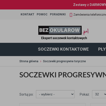
Zestawy z DARMOWYM
KONTAKT
POMOC
PORADNIKI
Zamówienia telefoniczn
SOCZEWKI KONTAKTOWE
PŁY
Strona główna
Soczewki progresywne toryczne
SOCZEWKI PROGRESYWN
Sortuj po:
Pokaż: