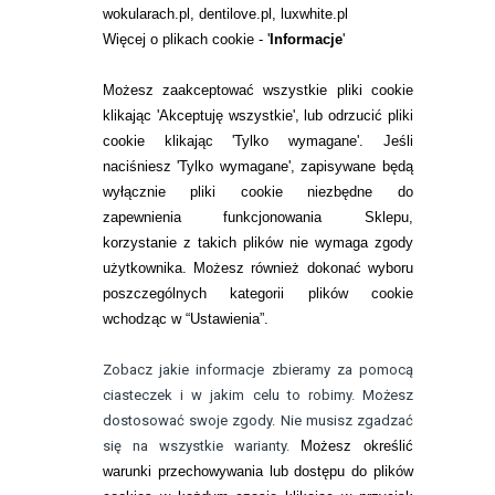
wokularach.pl, dentilove.pl, luxwhite.pl
RANKINGI SOCZEWEK
Więcej o plikach cookie - '
Informacje
'
SOCZEWKI KOLOROWE
Możesz zaakceptować wszystkie pliki cookie
Zwrot (odstąpienie od umowy)
klikając 'Akceptuję wszystkie', lub odrzucić pliki
cookie klikając 'Tylko wymagane'. Jeśli
ZMIEŃ USTAWIENIA ZGODY NA CIASTECZKA
naciśniesz 'Tylko wymagane', zapisywane będą
wyłącznie pliki cookie niezbędne do
KONTAKT
zapewnienia funkcjonowania Sklepu,
korzystanie z takich plików nie wymaga zgody
telefon:
22 113 44 42
użytkownika. Możesz również dokonać wyboru
poszczególnych kategorii plików cookie
telefon:
wchodząc w “Ustawienia”.
732 08 08 72
e-mail:
Zobacz jakie informacje zbieramy za pomocą
kontakt@bezokularow.pl
ciasteczek i w jakim celu to robimy. Możesz
dostosować swoje zgody. Nie musisz zgadzać
się na wszystkie warianty.
Możesz określić
warunki przechowywania lub dostępu do plików