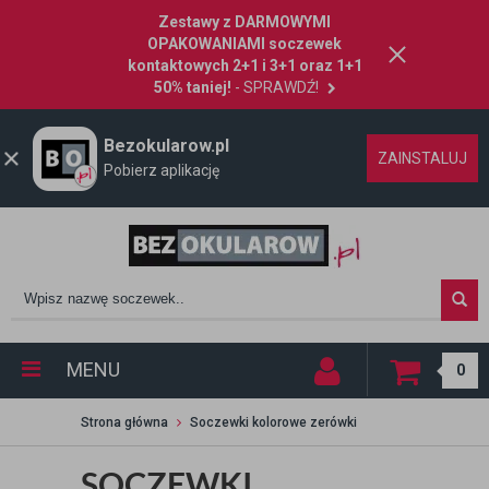
Zestawy z DARMOWYMI
OPAKOWANIAMI soczewek
kontaktowych 2+1 i 3+1 oraz 1+1
50% taniej!
- SPRAWDŹ!
Bezokularow.pl
ZAINSTALUJ
Pobierz aplikację
MENU
0
Strona główna
Soczewki kolorowe zerówki
SOCZEWKI