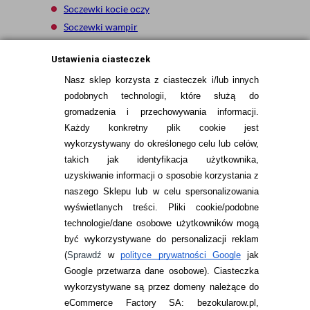
Soczewki kocie oczy
Soczewki wampir
Soczewki white zombie
Ustawienia ciasteczek
Nasz sklep korzysta z ciasteczek i/lub innych
Sortuj po:
podobnych technologii, które służą do
gromadzenia i przechowywania informacji.
Każdy konkretny plik cookie jest
wykorzystywany do określonego celu lub celów,
takich jak identyfikacja użytkownika,
uzyskiwanie informacji o sposobie korzystania z
naszego Sklepu lub w celu spersonalizowania
INFORMACJE KONTAKTOWE
wyświetlanych treści.
Pliki cookie/podobne
technologie/dane osobowe użytkowników mogą
JAK ZAMAWIAĆ?
być wykorzystywane do personalizacji reklam
ZWROTY I REKLAMACJA
(
Sprawdź
w
polityce prywatności Google
jak
Google przetwarza dane osobowe
). Ciasteczka
WARUNKI ZAKUPÓW
wykorzystywane są przez domeny należące do
eCommerce Factory SA: bezokularow.pl,
O NAS