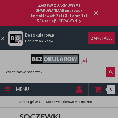
Zestawy z DARMOWYMI
OPAKOWANIAMI soczewek
kontaktowych 2+1 i 3+1 oraz 1+1
50% taniej!
- SPRAWDŹ!
Bezokularow.pl
ZAINSTALUJ
Pobierz aplikację
MENU
0
Strona główna
Soczewki kolorowe miesięczne
SOCZEWKI