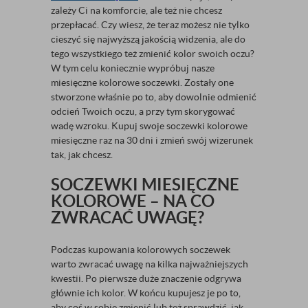
zależy Ci na komforcie, ale też nie chcesz
przepłacać. Czy wiesz, że teraz możesz nie tylko
cieszyć się najwyższą jakością widzenia, ale do
tego wszystkiego też zmienić kolor swoich oczu?
W tym celu koniecznie wypróbuj nasze
miesięczne kolorowe soczewki. Zostały one
stworzone właśnie po to, aby dowolnie odmienić
odcień Twoich oczu, a przy tym skorygować
wadę wzroku. Kupuj swoje soczewki kolorowe
miesięczne raz na 30 dni i zmień swój wizerunek
tak, jak chcesz.
SOCZEWKI MIESIĘCZNE
KOLOROWE – NA CO
ZWRACAĆ UWAGĘ?
Podczas kupowania kolorowych soczewek
warto zwracać uwagę na kilka najważniejszych
kwestii. Po pierwsze duże znaczenie odgrywa
głównie ich kolor. W końcu kupujesz je po to,
aby coś w sobie zmienić lub też sprawdzić, jak