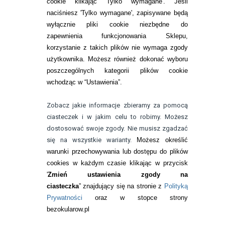
cookie klikając 'Tylko wymagane'. Jeśli
ZMIEŃ USTAWIENIA ZGODY NA CIASTECZKA
naciśniesz 'Tylko wymagane', zapisywane będą
wyłącznie pliki cookie niezbędne do
KONTAKT
zapewnienia funkcjonowania Sklepu,
korzystanie z takich plików nie wymaga zgody
telefon:
22 113 44 42
użytkownika. Możesz również dokonać wyboru
poszczególnych kategorii plików cookie
telefon:
wchodząc w “Ustawienia”.
732 08 08 72
e-mail:
Zobacz jakie informacje zbieramy za pomocą
kontakt@bezokularow.pl
ciasteczek i w jakim celu to robimy. Możesz
dostosować swoje zgody. Nie musisz zgadzać
się na wszystkie warianty.
Możesz określić
warunki przechowywania lub dostępu do plików
cookies w każdym czasie klikając w przycisk
'
Zmień ustawienia zgody na
ciasteczka
” znajdujący się na stronie z
Polityką
Prywatności
oraz w stopce strony
bezokularow.pl