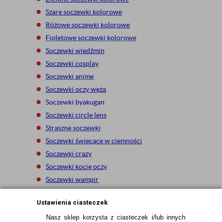
Szare soczewki kolorowe
Ró
żowe soczewki kolorowe
Fioletowe soczewki kolorowe
Soczewki wiedźmin
Soczewki cosplay
Soczewki anime
Soczewki oczy węża
Soczewki byakugan
Soczewki circle lens
Straszne soczewki
Soczewki świecące w ciemności
Soczewki crazy
Soczewki kocie oczy
Soczewki wampir
Soczewki white zombie
Ustawienia ciasteczek
Nasz sklep korzysta z ciasteczek i/lub innych