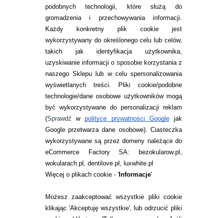
Sortuj po:
podobnych technologii, które służą do
gromadzenia i przechowywania informacji.
Każdy konkretny plik cookie jest
wykorzystywany do określonego celu lub celów,
takich jak identyfikacja użytkownika,
uzyskiwanie informacji o sposobie korzystania z
naszego Sklepu lub w celu spersonalizowania
INFORMACJE KONTAKTOWE
wyświetlanych treści.
Pliki cookie/podobne
technologie/dane osobowe użytkowników mogą
JAK ZAMAWIAĆ?
być wykorzystywane do personalizacji reklam
ZWROTY I REKLAMACJA
(
Sprawdź
w
polityce prywatności Google
jak
Google przetwarza dane osobowe
). Ciasteczka
WARUNKI ZAKUPÓW
wykorzystywane są przez domeny należące do
eCommerce Factory SA: bezokularow.pl,
O NAS
wokularach.pl, dentilove.pl, luxwhite.pl
RANKINGI SOCZEWEK
Więcej o plikach cookie - '
Informacje
'
SOCZEWKI KOLOROWE
Możesz zaakceptować wszystkie pliki cookie
Zwrot (odstąpienie od umowy)
klikając 'Akceptuję wszystkie', lub odrzucić pliki