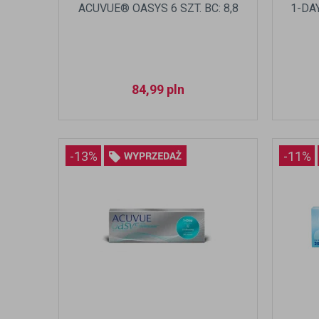
ACUVUE® OASYS 6 SZT. BC: 8,8
1-DA
84,99
pln
-13%
-11%