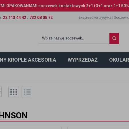
I OPAKOWANIAMI soczewek kontaktowych 2+1 i 3+1 oraz 1+1 50% 
22 113 44 42
732 08 08 72
Ekspresowa wysyłka
|
Soczewki
e
:
/
NY KROPLE AKCESORIA
WYPRZEDAŻ
OKULAR
OHNSON