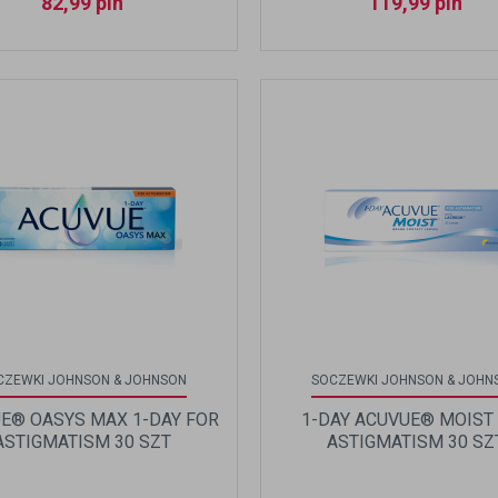
82,99
pln
119,99
pln
CZEWKI JOHNSON & JOHNSON
SOCZEWKI JOHNSON & JOHN
E® OASYS MAX 1-DAY FOR
1-DAY ACUVUE® MOIST
ASTIGMATISM 30 SZT
ASTIGMATISM 30 SZT