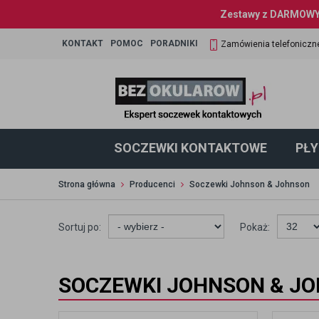
Zestawy z DARMOWYM
KONTAKT
POMOC
PORADNIKI
Zamówienia telefoniczn
SOCZEWKI KONTAKTOWE
PŁY
Strona główna
Producenci
Soczewki Johnson & Johnson
Sortuj po:
Pokaż:
SOCZEWKI JOHNSON & J