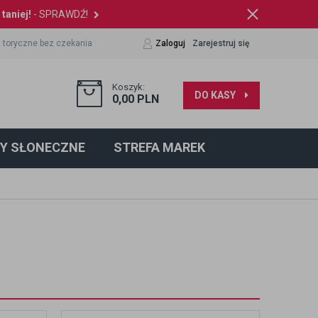
taniej!
- SPRAWDŹ!
 toryczne bez czekania
Zaloguj
Zarejestruj się
Koszyk:
DO KASY
0,00
PLN
Y SŁONECZNE
STREFA MAREK