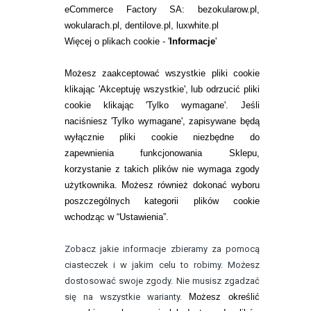
eCommerce Factory SA: bezokularow.pl,
O NAS
wokularach.pl, dentilove.pl, luxwhite.pl
RANKINGI SOCZEWEK
Więcej o plikach cookie - '
Informacje
'
SOCZEWKI KOLOROWE
Możesz zaakceptować wszystkie pliki cookie
Zwrot (odstąpienie od umowy)
klikając 'Akceptuję wszystkie', lub odrzucić pliki
cookie klikając 'Tylko wymagane'. Jeśli
ZMIEŃ USTAWIENIA ZGODY NA CIASTECZKA
naciśniesz 'Tylko wymagane', zapisywane będą
wyłącznie pliki cookie niezbędne do
KONTAKT
zapewnienia funkcjonowania Sklepu,
korzystanie z takich plików nie wymaga zgody
telefon:
22 113 44 42
użytkownika. Możesz również dokonać wyboru
poszczególnych kategorii plików cookie
telefon:
wchodząc w “Ustawienia”.
732 08 08 72
e-mail:
Zobacz jakie informacje zbieramy za pomocą
kontakt@bezokularow.pl
ciasteczek i w jakim celu to robimy. Możesz
dostosować swoje zgody. Nie musisz zgadzać
się na wszystkie warianty.
Możesz określić