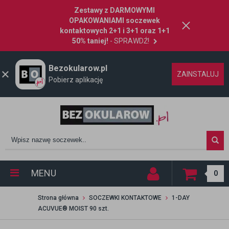
Zestawy z DARMOWYMI
OPAKOWANIAMI soczewek
kontaktowych 2+1 i 3+1 oraz 1+1
50% taniej!
- SPRAWDŹ!
Bezokularow.pl
ZAINSTALUJ
Pobierz aplikację
MENU
0
Strona główna
SOCZEWKI KONTAKTOWE
1-DAY
ACUVUE® MOIST 90 szt.