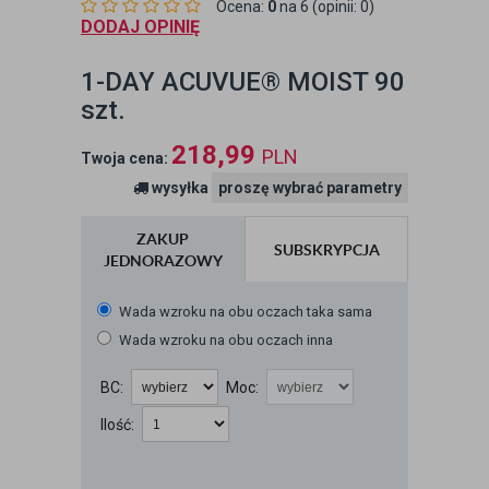
Ocena:
0
na 6 (opinii: 0)
DODAJ OPINIĘ
1-DAY ACUVUE® MOIST 90
szt.
218,99
PLN
Twoja cena:
wysyłka
proszę wybrać parametry
ZAKUP
SUBSKRYPCJA
JEDNORAZOWY
Wada wzroku na obu oczach taka sama
Wada wzroku na obu oczach inna
BC:
Moc:
Ilość: