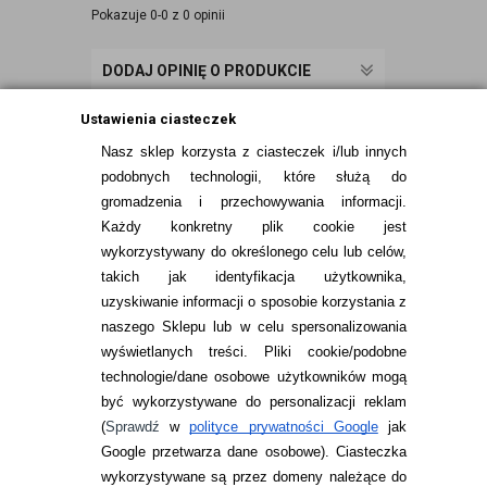
Pokazuje 0-0 z 0 opinii
DODAJ OPINIĘ O PRODUKCIE
Ustawienia ciasteczek
Nasz sklep korzysta z ciasteczek i/lub innych
podobnych technologii, które służą do
gromadzenia i przechowywania informacji.
Każdy konkretny plik cookie jest
wykorzystywany do określonego celu lub celów,
takich jak identyfikacja użytkownika,
uzyskiwanie informacji o sposobie korzystania z
naszego Sklepu lub w celu spersonalizowania
INFORMACJE KONTAKTOWE
wyświetlanych treści.
Pliki cookie/podobne
technologie/dane osobowe użytkowników mogą
JAK ZAMAWIAĆ?
być wykorzystywane do personalizacji reklam
ZWROTY I REKLAMACJA
(
Sprawdź
w
polityce prywatności Google
jak
Google przetwarza dane osobowe
). Ciasteczka
WARUNKI ZAKUPÓW
wykorzystywane są przez domeny należące do