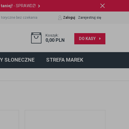
taniej!
- SPRAWDŹ!
 toryczne bez czekania
Zaloguj
Zarejestruj się
Koszyk:
DO KASY
0,00
PLN
Y SŁONECZNE
STREFA MAREK