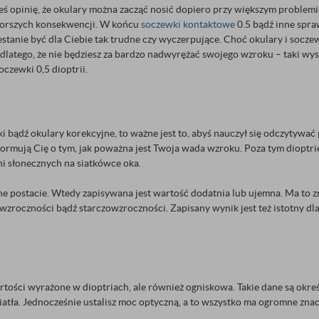
ś opinię, że okulary można zacząć nosić dopiero przy większym problemie,
 gorszych konsekwencji. W końcu
soczewki kontaktowe
0.5 bądź inne spraw
zestanie być dla Ciebie tak trudne czy wyczerpujące. Choć okulary i socze
dlatego, że nie będziesz za bardzo nadwyrężać swojego wzroku – taki wy
oczewki 0,5 dioptrii.
ki bądź okulary korekcyjne, to ważne jest to, abyś nauczył się odczytywa
ormują Cię o tym, jak poważna jest Twoja wada wzroku. Poza tym dioptrie o
i słonecznych na siatkówce oka.
żne postacie. Wtedy zapisywana jest wartość dodatnia lub ujemna. Ma to z
owzroczności bądź starczowzroczności. Zapisany wynik jest też istotny 
artości wyrażone w dioptriach, ale również ogniskowa. Takie dane są okre
światła. Jednocześnie ustalisz moc optyczną, a to wszystko ma ogromne 