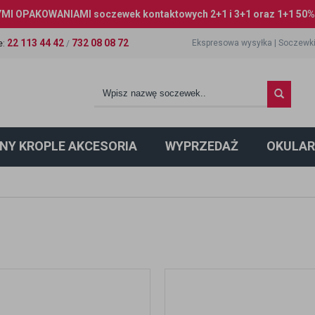
I OPAKOWANIAMI soczewek kontaktowych 2+1 i 3+1 oraz 1+1 50% 
22 113 44 42
732 08 08 72
Ekspresowa wysyłka
|
Soczewki
e
:
/
NY KROPLE AKCESORIA
WYPRZEDAŻ
OKULAR