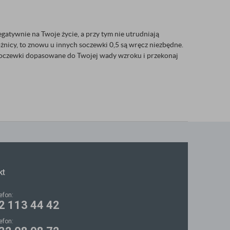
gatywnie na Twoje życie, a przy tym nie utrudniają
nicy, to znowu u innych soczewki 0,5 są wręcz niezbędne.
j soczewki dopasowane do Twojej wady wzroku i przekonaj
kt
lefon:
2 113 44 42
lefon: