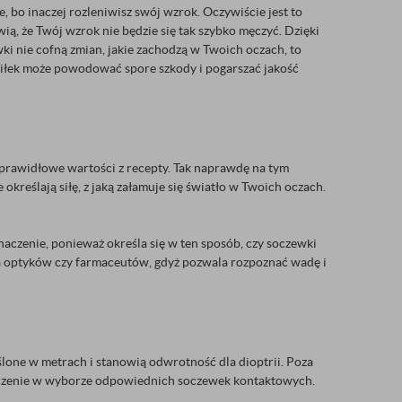
 bo inaczej rozleniwisz swój wzrok. Oczywiście jest to
ią, że Twój wzrok nie będzie się tak szybko męczyć. Dzięki
wki nie cofną zmian, jakie zachodzą w Twoich oczach, to
siłek może powodować spore szkody i pogarszać jakość
ć prawidłowe wartości z recepty. Tak naprawdę na tym
kreślają siłę, z jaką załamuje się światło w Twoich oczach.
naczenie, ponieważ określa się w ten sposób, czy soczewki
dla optyków czy farmaceutów, gdyż pozwala rozpoznać wadę i
ślone w metrach i stanowią odwrotność dla dioptrii. Poza
znaczenie w wyborze odpowiednich soczewek kontaktowych.