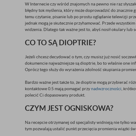
W Internecie czy wśród znajomych na pewno nie raz słyszałe
błędny tok myślenia, który może doprowadzić do znacznie
temu czytanie, pisanie lub po prostu oglądanie telewizji pr
jednak mogą je skutecznie przyhamować. Przede wszystkim 
widzenia. Dlatego tak ważne jest to, abyś nosił okulary lub s
CO TO SĄ DIOPTRIE?
Jeżeli chcesz decydować o tym, czy musisz już nosić soczew
dokumencie najważniejsze są dioptrie, bo to właśnie one inf
Oprócz tego służy do wyrażenia zdolność skupiania promien
Bardzo ważne jest także to, że dioptrie mogą przybierać ró
kontaktowe 0.5 mają pomagać przy
nadwzroczności
, krótk
polecić Ci dopasowany produkt.
CZYM JEST OGNISKOWA?
Na recepcie otrzymanej od specjalisty widnieją nie tylko w
tym pozwalają ustalić punkt przecięcia promienia wiązki 