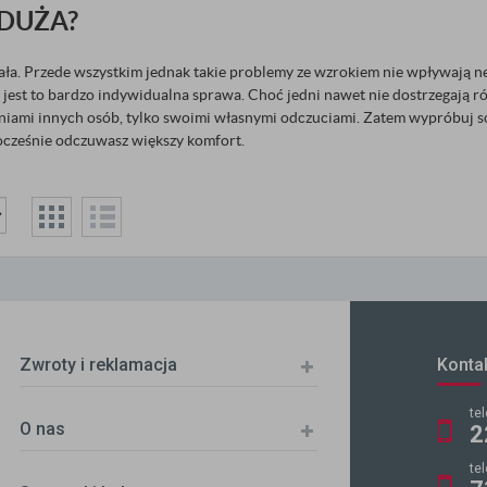
 DUŻA?
ała. Przede wszystkim jednak takie problemy ze wzrokiem nie wpływają ne
st to bardzo indywidualna sprawa. Choć jedni nawet nie dostrzegają róż
 opiniami innych osób, tylko swoimi własnymi odczuciami. Zatem wypróbu
dnocześnie odczuwasz większy komfort.
Zwroty i reklamacja
Konta
te
O nas
2
te