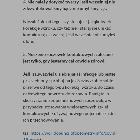
4. Nie należy dotykać twarzy, jeśli wcześniej nie
zdezynfekowaliśmy bądź nie umyliśmy rąk.
Niezależnie od tego, czy stosujesz jakąkolwiek
korekcję wzroku, czy też nie - staraj się unikać
kontaktu rąk z twarzą, jeśli wcześniej nie umyłeś
dłoni.
5. Noszenie soczewek kontaktowych zalecane
jest tylko, gdy jesteśmy całkowicie zdrowi.
Jeśli zauważyłeś u siebie jakąś infekcję lub jesteś
przeziębiony, spróbuj na jakiś czas zrobić sobie
przerwę od tego typu korekcji wzroku, do czasu
całkowitego powrotu do zdrowia. Pamiętaj o
skorzystaniu z zupełnie nowych soczewek, a w
przypadku stosowania wielorazowych szkieł
kontaktowych - używaj nowego pojemniczka do
ich przechowywania.
(za:
https://worldcouncilofoptometry.info/covid-
19-news
)