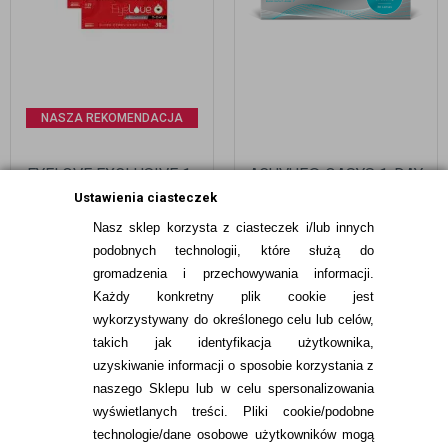
NASZA REKOMENDACJA
EYELOVE EXCLUSIVE 1-
ACUVUE® OASYS 1-DAY
DAY 90 SZT.
30 SZT.
Ustawienia ciasteczek
Nasz sklep korzysta z ciasteczek i/lub innych
269,97
pln
99,99
pln
podobnych technologii, które służą do
gromadzenia i przechowywania informacji.
Każdy konkretny plik cookie jest
wykorzystywany do określonego celu lub celów,
takich jak identyfikacja użytkownika,
uzyskiwanie informacji o sposobie korzystania z
naszego Sklepu lub w celu spersonalizowania
INFORMACJE KONTAKTOWE
wyświetlanych treści.
Pliki cookie/podobne
technologie/dane osobowe użytkowników mogą
JAK ZAMAWIAĆ?