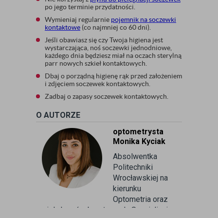
po jego terminie przydatności.
Wymieniaj regularnie
pojemnik na soczewki
kontaktowe
(co najmniej co 60 dni).
Jeśli obawiasz się czy Twoja higiena jest
wystarczająca, noś soczewki jednodniowe,
każdego dnia będziesz miał na oczach sterylną
parr nowych szkieł kontaktowych.
Dbaj o porządną higienę rąk przed założeniem
i zdjęciem soczewek kontaktowych.
Zadbaj o zapasy soczewek kontaktowych.
O AUTORZE
optometrysta
Monika Kyciak
Absolwentka
Politechniki
Wrocławskiej na
kierunku
Optometria oraz
wielu kursów branżowych. Specjalizuje