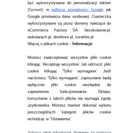
być wykorzystywane do personalizacji reklam
ZWROTY I REKLAMACJA
(
Sprawdź
w
polityce prywatności Google
jak
Google przetwarza dane osobowe
). Ciasteczka
WARUNKI ZAKUPÓW
wykorzystywane są przez domeny należące do
eCommerce Factory SA: bezokularow.pl,
O NAS
wokularach.pl, dentilove.pl, luxwhite.pl
RANKINGI SOCZEWEK
Więcej o plikach cookie - '
Informacje
'
SOCZEWKI KOLOROWE
Możesz zaakceptować wszystkie pliki cookie
Zwrot (odstąpienie od umowy)
klikając 'Akceptuję wszystkie', lub odrzucić pliki
cookie klikając 'Tylko wymagane'. Jeśli
ZMIEŃ USTAWIENIA ZGODY NA CIASTECZKA
naciśniesz 'Tylko wymagane', zapisywane będą
wyłącznie pliki cookie niezbędne do
KONTAKT
zapewnienia funkcjonowania Sklepu,
korzystanie z takich plików nie wymaga zgody
telefon:
22 113 44 42
użytkownika. Możesz również dokonać wyboru
poszczególnych kategorii plików cookie
telefon:
wchodząc w “Ustawienia”.
732 08 08 72
e-mail:
Zobacz jakie informacje zbieramy za pomocą