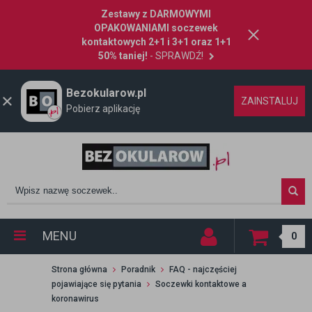
Zestawy z DARMOWYMI
OPAKOWANIAMI soczewek
kontaktowych 2+1 i 3+1 oraz 1+1
50% taniej!
- SPRAWDŹ!
Bezokularow.pl
ZAINSTALUJ
Pobierz aplikację
MENU
0
Strona główna
Poradnik
FAQ - najczęściej
pojawiające się pytania
Soczewki kontaktowe a
koronawirus