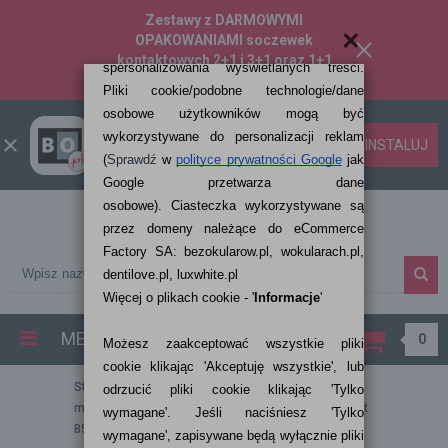
Zestawy z DARMOWYMI
×
OPAKOWANIAMI soczewek
kontaktowych 2+1 i 3+1 oraz 1+1
50% taniej!
- SPRAWDŹ!
Bezokularow.pl
ZAINSTALUJ
Pobierz aplikację
MENU
0
Strona główna
Płyny do soczewek
Płyny
multifunkcyjne do soczewek
Płyn EYEYE Bioxy Wit
B5 500ml (All-in-one)