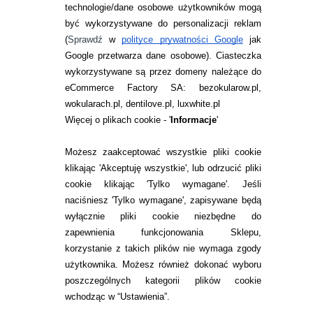
technologie/dane osobowe użytkowników mogą
JAK ZAMAWIAĆ?
być wykorzystywane do personalizacji reklam
ZWROTY I REKLAMACJA
(
Sprawdź
w
polityce prywatności Google
jak
Google przetwarza dane osobowe
). Ciasteczka
WARUNKI ZAKUPÓW
wykorzystywane są przez domeny należące do
eCommerce Factory SA: bezokularow.pl,
O NAS
wokularach.pl, dentilove.pl, luxwhite.pl
RANKINGI SOCZEWEK
Więcej o plikach cookie - '
Informacje
'
SOCZEWKI KOLOROWE
Możesz zaakceptować wszystkie pliki cookie
Zwrot (odstąpienie od umowy)
klikając 'Akceptuję wszystkie', lub odrzucić pliki
cookie klikając 'Tylko wymagane'. Jeśli
ZMIEŃ USTAWIENIA ZGODY NA CIASTECZKA
naciśniesz 'Tylko wymagane', zapisywane będą
wyłącznie pliki cookie niezbędne do
KONTAKT
zapewnienia funkcjonowania Sklepu,
korzystanie z takich plików nie wymaga zgody
telefon:
22 113 44 42
użytkownika. Możesz również dokonać wyboru
poszczególnych kategorii plików cookie
telefon:
wchodząc w “Ustawienia”.
732 08 08 72