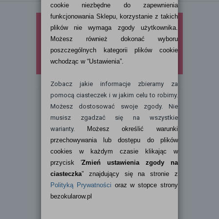
Produkty Eyeye Bioxy zostaną
wycofane ze sprzedaży. Wypróbuj już
dziś
EyeLove Comfort Plus 500 ml z
hialuronianem sodu
.