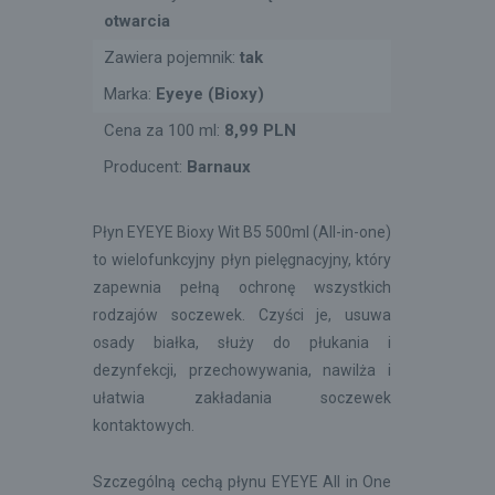
otwarcia
Zawiera pojemnik:
tak
Marka:
Eyeye (Bioxy)
Cena za 100 ml:
8,99 PLN
Producent:
Barnaux
Płyn EYEYE Bioxy Wit B5 500ml (All-in-one)
to wielofunkcyjny płyn pielęgnacyjny, który
zapewnia pełną ochronę wszystkich
rodzajów soczewek. Czyści je, usuwa
osady białka, służy do płukania i
dezynfekcji, przechowywania, nawilża i
ułatwia zakładania soczewek
kontaktowych.
Szczególną cechą płynu EYEYE All in One