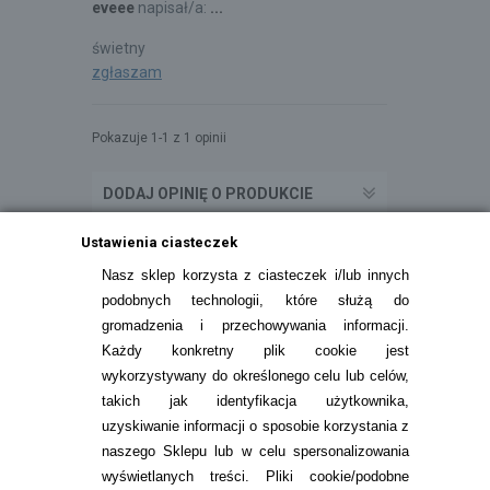
eveee
napisał/a:
...
świetny
zgłaszam
Pokazuje 1-1 z 1 opinii
DODAJ OPINIĘ O PRODUKCIE
Ustawienia ciasteczek
Nasz sklep korzysta z ciasteczek i/lub innych
podobnych technologii, które służą do
gromadzenia i przechowywania informacji.
Każdy konkretny plik cookie jest
wykorzystywany do określonego celu lub celów,
takich jak identyfikacja użytkownika,
uzyskiwanie informacji o sposobie korzystania z
naszego Sklepu lub w celu spersonalizowania
INFORMACJE KONTAKTOWE
wyświetlanych treści.
Pliki cookie/podobne