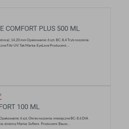
VE COMFORT PLUS 500 ML
nica): 14,20 mm Opakowanie: 6 szt. BC: 8,4 Tryb noszenia:
czne Filtr UV: Tak Marka: EyeLove Producent:...
B
FORT 100 ML
Opakowanie: 6 szt. Okres noszenia: miesięczne BC: 8,6 DIA
ia: dzienny Marka: Soflens Producent: Bausc...