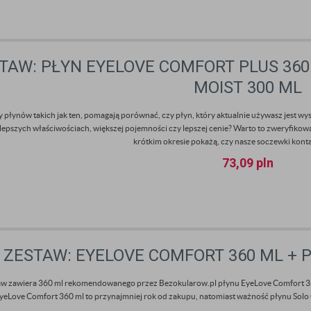
TAW: PŁYN EYELOVE COMFORT PLUS 360 
MOIST 300 ML
 płynów takich jak ten, pomagają porównać, czy płyn, który aktualnie używasz jest wy
 lepszych właściwościach, większej pojemności czy lepszej cenie? Warto to zweryfikowa
krótkim okresie pokażą, czy nasze soczewki kont
73,09
pln
ZESTAW: EYELOVE COMFORT 360 ML + P
aw zawiera 360 ml rekomendowanego przez Bezokularow.pl płynu EyeLove Comfort 360
yeLove Comfort 360 ml to przynajmniej rok od zakupu, natomiast ważność płynu Solo C