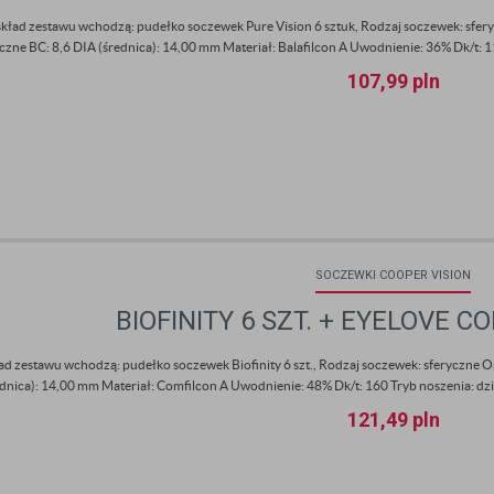
kład zestawu wchodzą: pudełko soczewek Pure Vision 6 sztuk, Rodzaj soczewek: sfer
czne BC: 8,6 DIA (średnica): 14,00 mm Materiał: Balafilcon A Uwodnienie: 36% Dk/t: 112
107,99
pln
SOCZEWKI COOPER VISION
BIOFINITY 6 SZT. + EYELOVE 
ad zestawu wchodzą: pudełko soczewek Biofinity 6 szt., Rodzaj soczewek: sferyczne O
ednica): 14,00 mm Materiał: Comfilcon A Uwodnienie: 48% Dk/t: 160 Tryb noszenia: dzie
121,49
pln