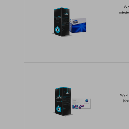
W s
miesię
W skł
(śr