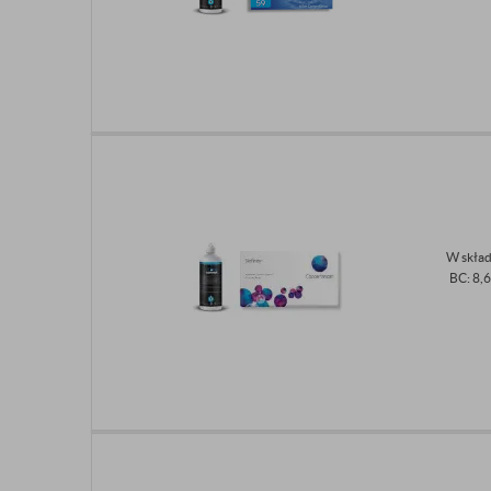
W skład
BC: 8,6