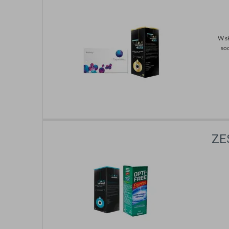
W s
so
ZE