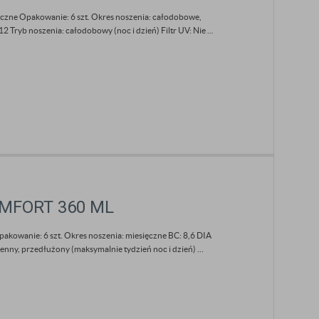
yczne Opakowanie: 6 szt. Okres noszenia: całodobowe,
 Tryb noszenia: całodobowy (noc i dzień) Filtr UV: Nie ...
COMFORT 360 ML
pakowanie: 6 szt. Okres noszenia: miesięczne BC: 8,6 DIA
nny, przedłużony (maksymalnie tydzień noc i dzień) ...