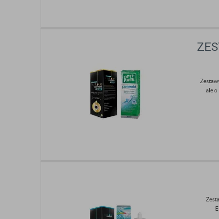
ZES
Zestawy
ale o
Zest
E