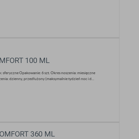
COMFORT 100 ML
: sferyczne Opakowanie: 6 szt. Okres noszenia: miesięczne
nia: dzienny, przedłużony (maksymalnie tydzień noc i d...
 COMFORT 360 ML