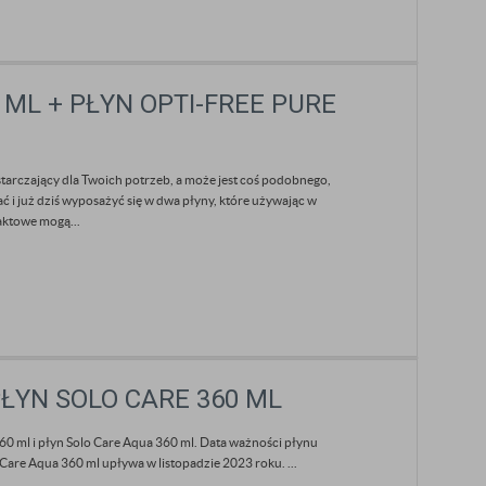
ML + PŁYN OPTI-FREE PURE
starczający dla Twoich potrzeb, a może jest coś podobnego,
ć i już dziś wyposażyć się w dwa płyny, które używając w
aktowe mogą...
ŁYN SOLO CARE 360 ML
 ml i płyn Solo Care Aqua 360 ml. Data ważności płynu
are Aqua 360 ml upływa w listopadzie 2023 roku. ...