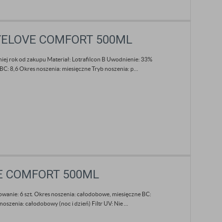
EYELOVE COMFORT 500ML
iej rok od zakupu Materiał: Lotrafilcon B Uwodnienie: 33%
C: 8,6 Okres noszenia: miesięczne Tryb noszenia: p...
VE COMFORT 500ML
wanie: 6 szt. Okres noszenia: całodobowe, miesięczne BC:
szenia: całodobowy (noc i dzień) Filtr UV: Nie ...