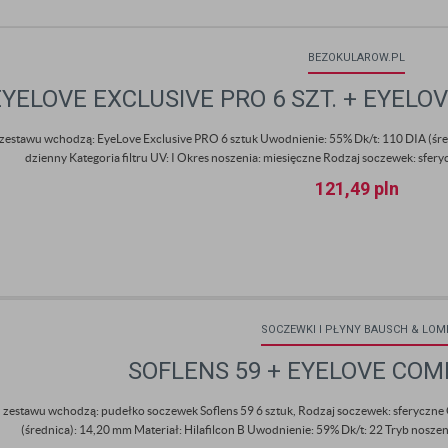
BEZOKULAROW.PL
EYELOVE EXCLUSIVE PRO 6 SZT. + EYELO
zestawu wchodzą: EyeLove Exclusive PRO 6 sztuk Uwodnienie: 55% Dk/t: 110 DIA (śred
dzienny Kategoria filtru UV: I Okres noszenia: miesięczne Rodzaj soczewek: sfery
121,49
pln
SOCZEWKI I PŁYNY BAUSCH & LOM
SOFLENS 59 + EYELOVE COM
 zestawu wchodzą: pudełko soczewek Soflens 59 6 sztuk, Rodzaj soczewek: sferyczne 
(średnica): 14,20 mm Materiał: Hilafilcon B Uwodnienie: 59% Dk/t: 22 Tryb noszen