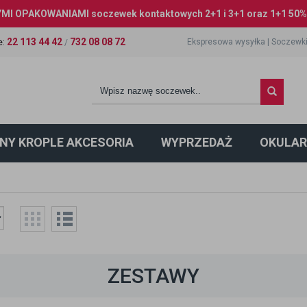
I OPAKOWANIAMI soczewek kontaktowych 2+1 i 3+1 oraz 1+1 50% 
22 113 44 42
732 08 08 72
Ekspresowa wysyłka
|
Soczewki
e
:
/
NY KROPLE AKCESORIA
WYPRZEDAŻ
OKULAR
ZESTAWY