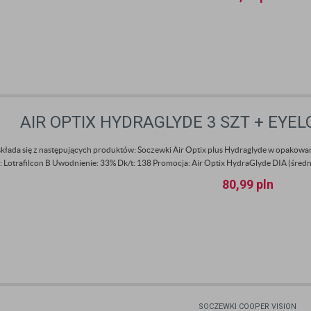
AIR OPTIX HYDRAGLYDE 3 SZT + EYE
składa się z następujących produktów: Soczewki Air Optix plus Hydraglyde w opakowa
: Lotrafilcon B Uwodnienie: 33% Dk/t: 138 Promocja: Air Optix HydraGlyde DIA (średni
80,99
pln
SOCZEWKI COOPER VISION