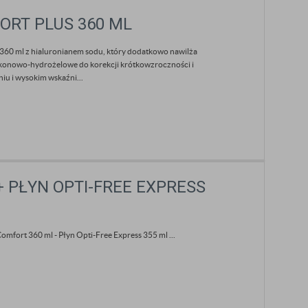
FORT PLUS 360 ML
 360 ml z hialuronianem sodu, który dodatkowo nawilża
likonowo-hydrożelowe do korekcji krótkowzroczności i
u i wysokim wskaźni...
 PŁYN OPTI-FREE EXPRESS
fort 360 ml - Płyn Opti-Free Express 355 ml ...