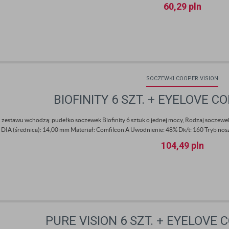
60,29
pln
SOCZEWKI COOPER VISION
BIOFINITY 6 SZT. + EYELOVE 
 zestawu wchodzą: pudełko soczewek Biofinity 6 sztuk o jednej mocy, Rodzaj soczewek
 DIA (średnica): 14,00 mm Materiał: Comfilcon A Uwodnienie: 48% Dk/t: 160 Tryb nosze
104,49
pln
PURE VISION 6 SZT. + EYELOVE