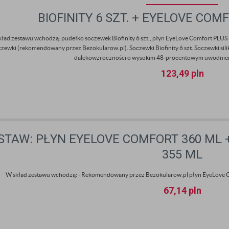
BIOFINITY 6 SZT. + EYELOVE COM
kład zestawu wchodzą: pudełko soczewek Biofinity 6 szt., płyn EyeLove Comfort PLUS
czewki (rekomendowany przez Bezokularow.pl). Soczewki Biofinity 6 szt. Soczewki si
dalekowzroczności o wysokim 48-procentowym uwodnieni
123,49
pln
STAW: PŁYN EYELOVE COMFORT 360 ML +
355 ML
W skład zestawu wchodzą: - Rekomendowany przez Bezokularow.pl płyn EyeLove Com
67,14
pln