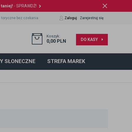
taniej!
- SPRAWDŹ!
 toryczne bez czekania
Zaloguj
Zarejestruj się
Koszyk:
DO KASY
0,00
PLN
Y SŁONECZNE
STREFA MAREK