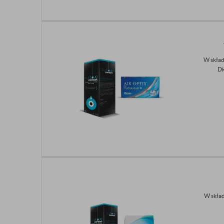
W skład
Dk
W skład