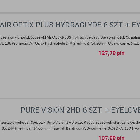
AIR OPTIX PLUS HYDRAGLYDE 6 SZT. + 
 zestawu wchodzi: Soczewki Air Optix PLUS Hydraglyde 6 szt. Data ważności: Co najmn
/t: 138 Promocja: Air Optix HydraGlyde DIA (średnica): 14,20 mm Opakowanie: 6 szt. B
127,79
pln
PURE VISION 2HD 6 SZT. + EYELO
 zestawu wchodzi: Soczewki Pure Vision 2HD 6 szt. Rodzaj soczewek: sferyczne Opako
8,6 DIA (średnica): 14,00 mm Materiał: Balafilcon A Uwodnienie: 36% Dk/t: 130 Tryb no
107,99
pln