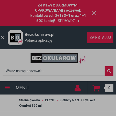
Zestawy z DARMOWYMI
OPAKOWANIAMI soczewek
kontaktowych 2+1 i 3+1 oraz 1+1
50% taniej!
- SPRAWDŹ!
Bezokularow.pl
ZAINSTALUJ
Pobierz aplikację
MENU
0
Strona główna
PŁYNY
Biofinity 6 szt. + EyeLove
Comfort 360 ml