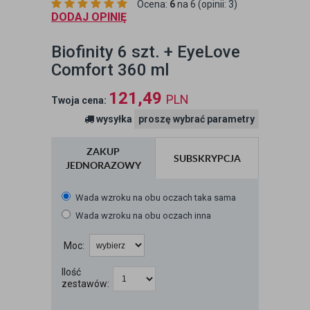
Ocena:
6
na 6 (opinii: 3)
DODAJ OPINIĘ
Biofinity 6 szt. + EyeLove
Comfort 360 ml
121,49
PLN
Twoja cena:
wysyłka
proszę wybrać parametry
ZAKUP
SUBSKRYPCJA
JEDNORAZOWY
Wada wzroku na obu oczach taka sama
Wada wzroku na obu oczach inna
Moc:
Ilość
zestawów: