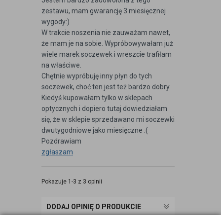
Jestem bardzo zadowolona z tego
zestawu, mam gwarancję 3 miesięcznej
wygody:)
W trakcie noszenia nie zauważam nawet,
że mam je na sobie. Wypróbowywałam już
wiele marek soczewek i wreszcie trafiłam
na właściwe.
Chętnie wypróbuję inny płyn do tych
soczewek, choć ten jest też bardzo dobry.
Kiedyś kupowałam tylko w sklepach
optycznych i dopiero tutaj dowiedziałam
się, że w sklepie sprzedawano mi soczewki
dwutygodniowe jako miesięczne :(
Pozdrawiam
zgłaszam
Pokazuje 1-3 z 3 opinii
DODAJ OPINIĘ O PRODUKCIE