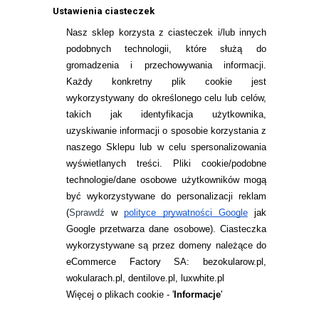
Ustawienia ciasteczek
Nasz sklep korzysta z ciasteczek i/lub innych
podobnych technologii, które służą do
gromadzenia i przechowywania informacji.
Każdy konkretny plik cookie jest
wykorzystywany do określonego celu lub celów,
takich jak identyfikacja użytkownika,
uzyskiwanie informacji o sposobie korzystania z
naszego Sklepu lub w celu spersonalizowania
INFORMACJE KONTAKTOWE
wyświetlanych treści.
Pliki cookie/podobne
technologie/dane osobowe użytkowników mogą
JAK ZAMAWIAĆ?
być wykorzystywane do personalizacji reklam
ZWROTY I REKLAMACJA
(
Sprawdź
w
polityce prywatności Google
jak
Google przetwarza dane osobowe
). Ciasteczka
WARUNKI ZAKUPÓW
wykorzystywane są przez domeny należące do
eCommerce Factory SA: bezokularow.pl,
O NAS
wokularach.pl, dentilove.pl, luxwhite.pl
RANKINGI SOCZEWEK
Więcej o plikach cookie - '
Informacje
'