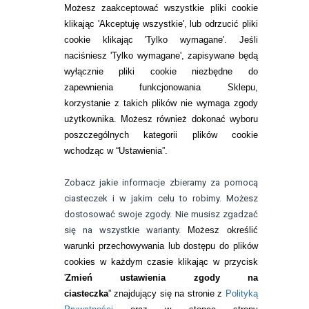
SOCZEWKI KOLOROWE
Możesz zaakceptować wszystkie pliki cookie
Zwrot (odstąpienie od umowy)
klikając 'Akceptuję wszystkie', lub odrzucić pliki
cookie klikając 'Tylko wymagane'. Jeśli
ZMIEŃ USTAWIENIA ZGODY NA CIASTECZKA
naciśniesz 'Tylko wymagane', zapisywane będą
wyłącznie pliki cookie niezbędne do
KONTAKT
zapewnienia funkcjonowania Sklepu,
korzystanie z takich plików nie wymaga zgody
telefon:
22 113 44 42
użytkownika. Możesz również dokonać wyboru
poszczególnych kategorii plików cookie
telefon:
wchodząc w “Ustawienia”.
732 08 08 72
e-mail:
Zobacz jakie informacje zbieramy za pomocą
kontakt@bezokularow.pl
ciasteczek i w jakim celu to robimy. Możesz
dostosować swoje zgody. Nie musisz zgadzać
się na wszystkie warianty.
Możesz określić
warunki przechowywania lub dostępu do plików
cookies w każdym czasie klikając w przycisk
'
Zmień ustawienia zgody na
ciasteczka
” znajdujący się na stronie z
Polityką