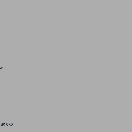
 w
nad oko