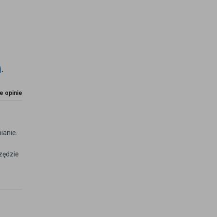
j
.
e opinie
ianie.
zędzie