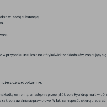
także w łzach) substancja;
ka;
waniu.
e w przypadku uczulenia na którykolwiek ze składników, znajdujący się
le możesz używać codziennie.
kładkę ochronną, a następnie przechylić krople Hyal drop multi w dół i
wsza kropla uwalnia się prawidłowo. W taki sam sposób skieruj preparat 