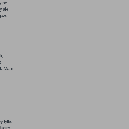
yjne.
y ale
ejsze
k,
e
ik. Mam
y tylko
długim