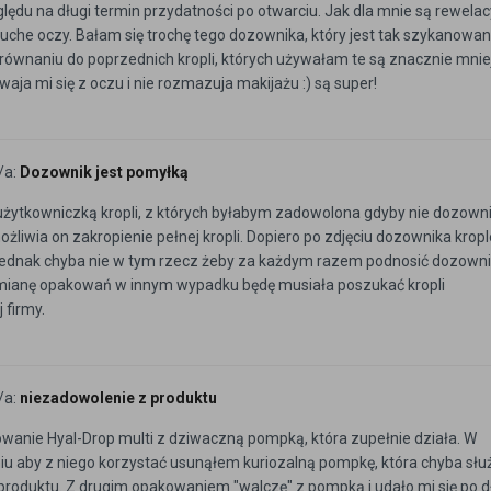
lędu na długi termin przydatności po otwarciu. Jak dla mnie są rewelac
uche oczy. Bałam się trochę tego dozownika, który jest tak szykanowan
w porównaniu do poprzednich kropli, których używałam te są znacznie mni
aja mi się z oczu i nie rozmazuja makijażu :) są super!
/a:
Dozownik jest pomyłką
żytkowniczką kropli, z których byłabym zadowolona gdyby nie dozowni
iwia on zakropienie pełnej kropli. Dopiero po zdjęciu dozownika kropl
, jednak chyba nie w tym rzecz żeby za każdym razem podnosić dozown
mianę opakowań w innym wypadku będę musiała poszukać kropli
 firmy.
/a:
niezadowolenie z produktu
anie Hyal-Drop multi z dziwaczną pompką, która zupełnie działa. W
 aby z niego korzystać usunąłem kuriozalną pompkę, która chyba służ
 produktu. Z drugim opakowaniem "walczę" z pompką i udało mi się po 