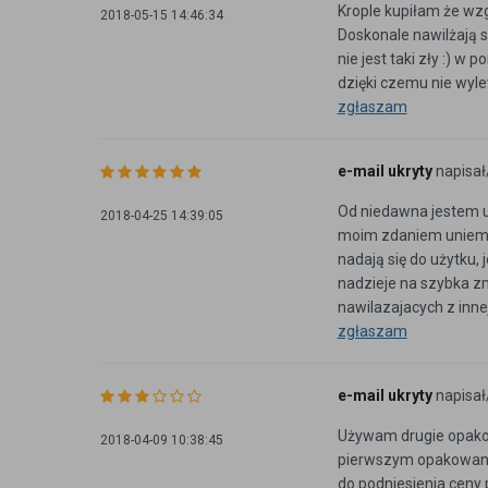
Krople kupiłam że wzg
2018-05-15 14:46:34
Doskonale nawilżają s
nie jest taki zły :) 
dzięki czemu nie wylew
zgłaszam
e-mail ukryty
napisał
Od niedawna jestem u
2018-04-25 14:39:05
moim zdaniem uniemożl
nadają się do użytku
nadzieje na szybka z
nawilazajacych z innej
zgłaszam
e-mail ukryty
napisał
Używam drugie opakow
2018-04-09 10:38:45
pierwszym opakowaniu
do podniesienia ceny