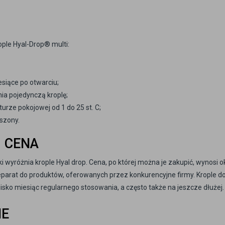
le Hyal-Drop® multi:
esiące po otwarciu;
nia pojedynczą kroplę;
rze pokojowej od 1 do 25 st. C;
uszony.
– CENA
ki wyróżnia krople Hyal drop. Cena, po której można je zakupić, wynosi o
 preparat do produktów, oferowanych przez konkurencyjne firmy. Krople d
blisko miesiąc regularnego stosowania, a często także na jeszcze dłużej.
IE