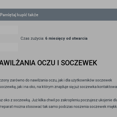
Pamiętaj
kupić także
Czas zużycia:
6 miesięcy od otwarcia
AWILŻANIA OCZU I SOCZEWEK
aczony zarówno do nawilżania oczu, jak i dla użytkowników soczewek
czewkę, jak i na oko, na którym znajduje się już soczewka kontaktowa
az oko z soczewką. Już kilka chwil po zakropleniu poczujesz ukojenie dl
Preparat można stosować tak samo podczas noszenia soczewek miękkic