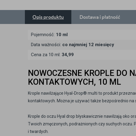
Opis
produktu
Dostawa
i płatność
Pojemność:
10 ml
Data ważności:
co najmniej 12 miesięcy
Cena za 10 ml:
34,99
NOWOCZESNE KROPLE DO N
KONTAKTOWYCH, 10 ML
Krople nawilżające Hyal-Drop® multi to produkt przezn
kontaktowych. Można je używać także bezpośrednio na so
Krople do oczu Hyal drop błyskawicznie nawilżają oko or
Twoich zmęczonych, podrażnionych czy suchych oczu. 
i twardych.