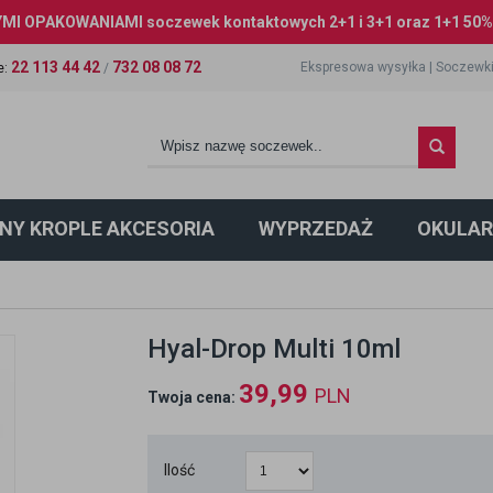
I OPAKOWANIAMI soczewek kontaktowych 2+1 i 3+1 oraz 1+1 50% 
22 113 44 42
732 08 08 72
Ekspresowa wysyłka
|
Soczewki
e
:
/
NY KROPLE AKCESORIA
WYPRZEDAŻ
OKULAR
Hyal-Drop Multi 10ml
39,99
PLN
Twoja cena:
Ilość