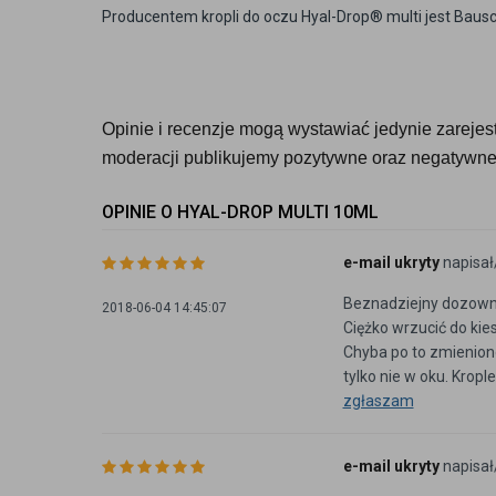
Producentem kropli do oczu Hyal-Drop® multi jest Bau
Opinie i recenzje mogą wystawiać jedynie zarejestr
moderacji publikujemy pozytywne oraz negatywne 
OPINIE O HYAL-DROP MULTI 10ML
e-mail ukryty
napisał
Beznadziejny dozowni
2018-06-04 14:45:07
Ciężko wrzucić do kies
Chyba po to zmieniono
tylko nie w oku. Kropl
zgłaszam
e-mail ukryty
napisał