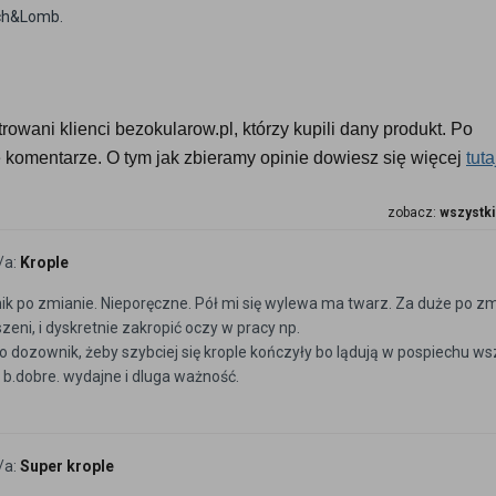
sch&Lomb.
owani klienci bezokularow.pl, którzy kupili dany produkt. Po 
komentarze. O tym jak zbieramy opinie dowiesz się więcej 
tuta
zobacz:
wszystki
/a:
Krople
k po zmianie. Nieporęczne. Pół mi się wylewa ma twarz. Za duże po zm
zeni, i dyskretnie zakropić oczy w pracy np.
 dozownik, żeby szybciej się krople kończyły bo lądują w pospiechu ws
e b.dobre. wydajne i dluga ważność.
/a:
Super krople