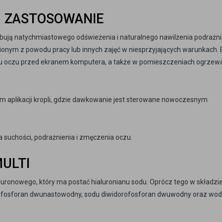
– ZASTOSOWANIE
zebują natychmiastowego odświeżenia i naturalnego nawilżenia podrażni
onym z powodu pracy lub innych zajęć w niesprzyjających warunkach.
ku oczu przed ekranem komputera, a także w pomieszczeniach ogrzew
m aplikacji kropli, gdzie dawkowanie jest sterowane nowoczesnym
 suchości, podrażnienia i zmęczenia oczu.
MULTI
luronowego, który ma postać hialuronianu sodu. Oprócz tego w składzi
sodu fosforan dwunastowodny, sodu diwidorofosforan dwuwodny oraz wo