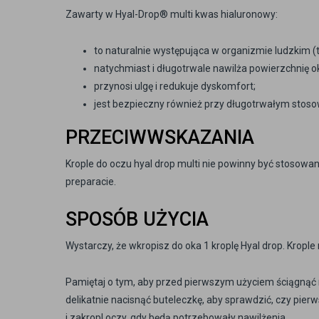
Zawarty w Hyal-Drop® multi kwas hialuronowy:
to naturalnie występująca w organizmie ludzkim (
natychmiast i długotrwale nawilża powierzchnię o
przynosi ulgę i redukuje dyskomfort;
jest bezpieczny również przy długotrwałym stoso
PRZECIWWSKAZANIA
Krople do oczu hyal drop multi nie powinny być stosowan
preparacie.
SPOSÓB UŻYCIA
Wystarczy, że wkropisz do oka 1 kroplę Hyal drop. Krop
Pamiętaj o tym, aby przed pierwszym użyciem ściągnąć na
delikatnie nacisnąć buteleczkę, aby sprawdzić, czy pier
i zakropl oczy, gdy będą potrzebowały nawilżenia.