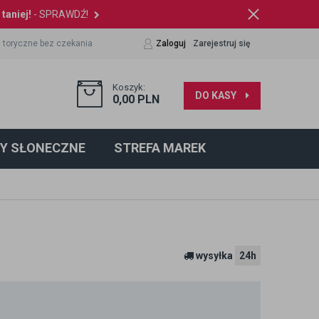
taniej!
- SPRAWDŹ!
 toryczne bez czekania
Zaloguj
Zarejestruj się
Koszyk:
DO KASY
0,00
PLN
Y SŁONECZNE
STREFA MAREK
wysyłka
24h