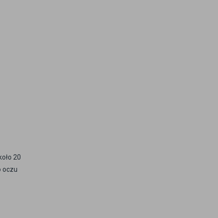
koło 20
o oczu