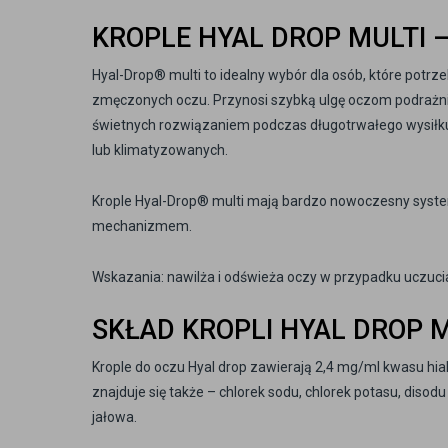
KROPLE HYAL DROP MULTI 
Hyal-Drop® multi to idealny wybór dla osób, które potr
zmęczonych oczu. Przynosi szybką ulgę oczom podrażni
świetnych rozwiązaniem podczas długotrwałego wysił
lub klimatyzowanych.
Krople Hyal-Drop® multi mają bardzo nowoczesny syste
mechanizmem.
Wskazania: nawilża i odświeża oczy w przypadku uczucia
SKŁAD KROPLI HYAL DROP 
Krople do oczu Hyal drop zawierają 2,4 mg/ml kwasu hia
znajduje się także – chlorek sodu, chlorek potasu, di
jałowa.