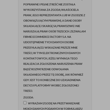
POPRAWNE I PEŁNE (TREŚĆ NIE ZOSTAŁA
WYKORZYSTANA ZA ZGODĄ WŁAŚCICIELA
PRAW, JEGO REPREZENTANTA LUB W ZGODZIE Z
OBOWIĄZUJĄCYM PRAWEM), A DANE OSOBY
SKŁADAJĄCEJ SKARGĘ SĄ PRAWDZIWE I NIE
NARUSZAJĄ PRAW OSÓB TRZECICH. ZEZWALAM
FIRMIE ECOMMERCE FACTORY S.A. NA
UDOSTĘPNIENIE TYCH DANYCH OSOBIE
PRZESYŁAJĄCEJ WSKAZANE PRZEZE MNIE
TREŚCI, W TYM ELEKTRONICZNYCH DANYCH
KONTAKTOWYCH, JEŻELI WYMAGA TEGO
REALIZACJA ZGŁOSZENIA NARUSZENIA PRAW
BĄDŹ ROZPATRZENIE ODWOŁANIA
SKŁADANEGO PRZEZ TĘ OSOBĘ, JAK RÓWNIEŻ
GDY JEST TO KONIECZNE DO UZASADNIENIA
DECYZJI PLATFORMY WOBEC ZGŁOSZONEJ
TREŚCI.
ZGODA:
WYRAŻAM ZGODĘ NA PRZETWARZANIE
MOICH DANYCH PODANYCH W FORMULARZU