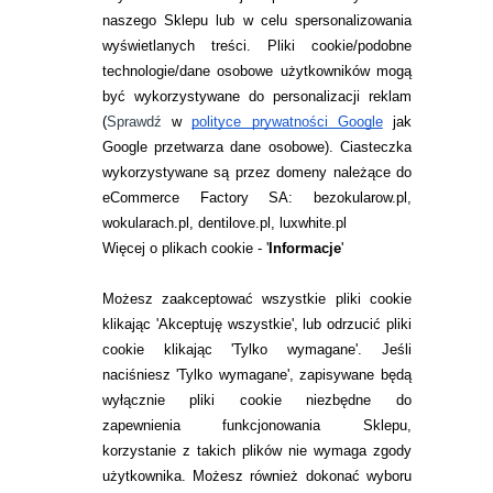
naszego Sklepu lub w celu spersonalizowania
INFORMACJE KONTAKTOWE
wyświetlanych treści.
Pliki cookie/podobne
technologie/dane osobowe użytkowników mogą
JAK ZAMAWIAĆ?
być wykorzystywane do personalizacji reklam
ZWROTY I REKLAMACJA
(
Sprawdź
w
polityce prywatności Google
jak
Google przetwarza dane osobowe
). Ciasteczka
WARUNKI ZAKUPÓW
wykorzystywane są przez domeny należące do
eCommerce Factory SA: bezokularow.pl,
O NAS
wokularach.pl, dentilove.pl, luxwhite.pl
RANKINGI SOCZEWEK
Więcej o plikach cookie - '
Informacje
'
SOCZEWKI KOLOROWE
Możesz zaakceptować wszystkie pliki cookie
Zwrot (odstąpienie od umowy)
klikając 'Akceptuję wszystkie', lub odrzucić pliki
cookie klikając 'Tylko wymagane'. Jeśli
ZMIEŃ USTAWIENIA ZGODY NA CIASTECZKA
naciśniesz 'Tylko wymagane', zapisywane będą
wyłącznie pliki cookie niezbędne do
KONTAKT
zapewnienia funkcjonowania Sklepu,
korzystanie z takich plików nie wymaga zgody
telefon:
22 113 44 42
użytkownika. Możesz również dokonać wyboru