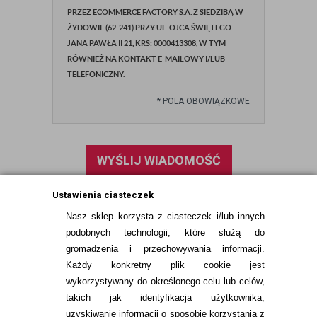
PRZEZ ECOMMERCE FACTORY S.A. Z SIEDZIBĄ W
ŻYDOWIE (62-241) PRZY UL. OJCA ŚWIĘTEGO
JANA PAWŁA II 21, KRS: 0000413308, W TYM
RÓWNIEŻ NA KONTAKT E-MAILOWY I/LUB
TELEFONICZNY.
*
POLA OBOWIĄZKOWE
WYŚLIJ WIADOMOŚĆ
Ustawienia ciasteczek
Nasz sklep korzysta z ciasteczek i/lub innych
podobnych technologii, które służą do
gromadzenia i przechowywania informacji.
Każdy konkretny plik cookie jest
wykorzystywany do określonego celu lub celów,
takich jak identyfikacja użytkownika,
uzyskiwanie informacji o sposobie korzystania z