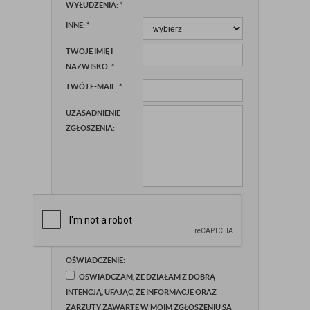
WYŁUDZENIA:
*
INNE:
*
TWOJE IMIĘ I
NAZWISKO:
*
TWÓJ E-MAIL:
*
UZASADNIENIE
ZGŁOSZENIA:
OŚWIADCZENIE:
OŚWIADCZAM, ŻE DZIAŁAM Z DOBRĄ
INTENCJĄ, UFAJĄC, ŻE INFORMACJE ORAZ
ZARZUTY ZAWARTE W MOIM ZGŁOSZENIU SĄ