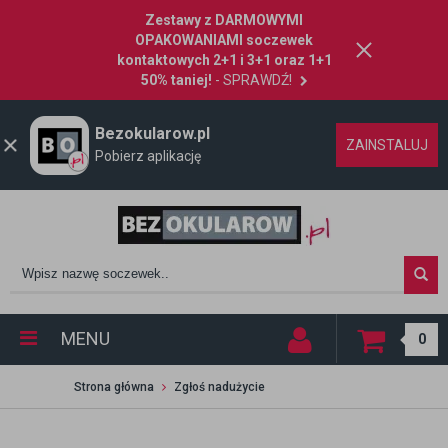
Zestawy z DARMOWYMI
OPAKOWANIAMI soczewek
kontaktowych 2+1 i 3+1 oraz 1+1
50% taniej!
- SPRAWDŹ!
Bezokularow.pl
ZAINSTALUJ
Pobierz aplikację
MENU
0
Strona główna
Zgłoś nadużycie