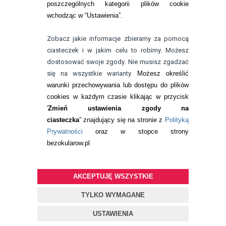
poszczególnych kategorii plików cookie
telefon:
wchodząc w “Ustawienia”.
732 08 08 72
e-mail:
Zobacz jakie informacje zbieramy za pomocą
kontakt@bezokularow.pl
ciasteczek i w jakim celu to robimy. Możesz
dostosować swoje zgody. Nie musisz zgadzać
się na wszystkie warianty.
Możesz określić
warunki przechowywania lub dostępu do plików
cookies w każdym czasie klikając w przycisk
'
Zmień ustawienia zgody na
ciasteczka
” znajdujący się na stronie z
Polityką
Prywatności
oraz w stopce strony
bezokularow.pl
AKCEPTUJĘ WSZYSTKIE
© Copyright by
BEZOKULARÓW
.PL
| soczewki kontaktowe i płyny
do soczewek
TYLKO WYMAGANE
Projekt i oprogramowanie sklepu:
ebexo
USTAWIENIA