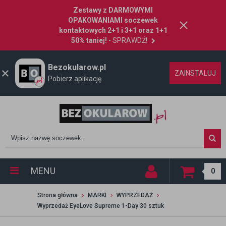
Zestawy z DARMOWYMI
OPAKOWANIAMI soczewek
kontaktowych 2+1 i 3+1 oraz 1+1
50% taniej!
- SPRAWDŹ!
Bezokularow.pl
ZAINSTALUJ
Pobierz aplikację
MENU
0
Strona główna
MARKI
WYPRZEDAŻ
Wyprzedaż EyeLove Supreme 1-Day 30 sztuk