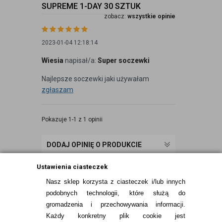
SUPREME 1-DAY 30 SZTUK
zobacz:
wszystkie opinie
2023-01-04 12:18:14
Wiesia
napisał/a:
Super soczewki
Najlepsze soczewki jaki używałam
zgłaszam
Pokazuje 1-1 z 1 opinii
DODAJ OPINIĘ O PRODUKCIE
Ustawienia ciasteczek
Nasz sklep korzysta z ciasteczek i/lub innych
podobnych technologii, które służą do
gromadzenia i przechowywania informacji.
Każdy konkretny plik cookie jest