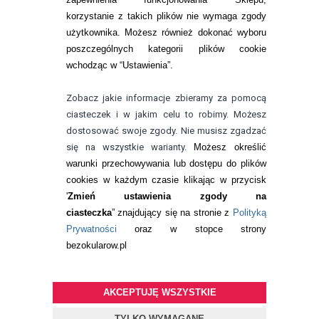
KONTAKT
korzystanie z takich plików nie wymaga zgody
telefon:
22 113 44 42
użytkownika. Możesz również dokonać wyboru
poszczególnych kategorii plików cookie
telefon:
wchodząc w “Ustawienia”.
732 08 08 72
e-mail:
Zobacz jakie informacje zbieramy za pomocą
kontakt@bezokularow.pl
ciasteczek i w jakim celu to robimy. Możesz
dostosować swoje zgody. Nie musisz zgadzać
się na wszystkie warianty.
Możesz określić
warunki przechowywania lub dostępu do plików
cookies w każdym czasie klikając w przycisk
'
Zmień ustawienia zgody na
ciasteczka
” znajdujący się na stronie z
Polityką
Prywatności
oraz w stopce strony
bezokularow.pl
AKCEPTUJĘ WSZYSTKIE
© Copyright by
BEZOKULARÓW
.PL
| soczewki kontaktowe i płyny
do soczewek
TYLKO WYMAGANE