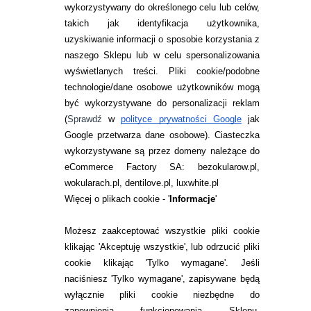
wykorzystywany do określonego celu lub celów,
takich jak identyfikacja użytkownika,
uzyskiwanie informacji o sposobie korzystania z
naszego Sklepu lub w celu spersonalizowania
INFORMACJE KONTAKTOWE
wyświetlanych treści.
Pliki cookie/podobne
technologie/dane osobowe użytkowników mogą
JAK ZAMAWIAĆ?
być wykorzystywane do personalizacji reklam
ZWROTY I REKLAMACJA
(
Sprawdź
w
polityce prywatności Google
jak
Google przetwarza dane osobowe
). Ciasteczka
WARUNKI ZAKUPÓW
wykorzystywane są przez domeny należące do
eCommerce Factory SA: bezokularow.pl,
O NAS
wokularach.pl, dentilove.pl, luxwhite.pl
RANKINGI SOCZEWEK
Więcej o plikach cookie - '
Informacje
'
SOCZEWKI KOLOROWE
Możesz zaakceptować wszystkie pliki cookie
Zwrot (odstąpienie od umowy)
klikając 'Akceptuję wszystkie', lub odrzucić pliki
cookie klikając 'Tylko wymagane'. Jeśli
ZMIEŃ USTAWIENIA ZGODY NA CIASTECZKA
naciśniesz 'Tylko wymagane', zapisywane będą
wyłącznie pliki cookie niezbędne do
zapewnienia funkcjonowania Sklepu,