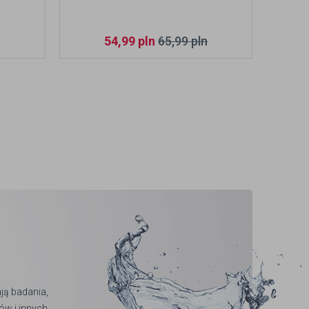
F
54,99
pln
65,99
pln
ją badania,
ów i innych