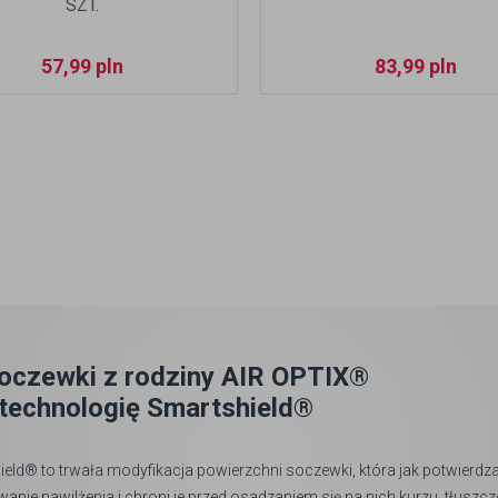
SZT.
57,99
pln
83,99
pln
oczewki z rodziny AIR OPTIX®
technologię Smartshield®
eld® to trwała modyfikacja powierzchni soczewki, która jak potwierdza
ie nawilżenia i chroni je przed osadzaniem się na nich kurzu, tłuszcz