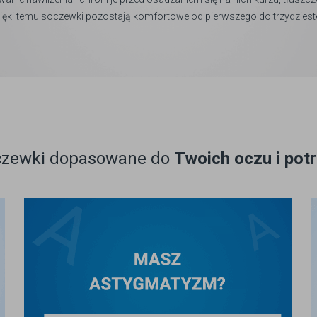
zięki temu soczewki pozostają komfortowe od pierwszego do trzydziest
czewki dopasowane do
Twoich oczu i pot