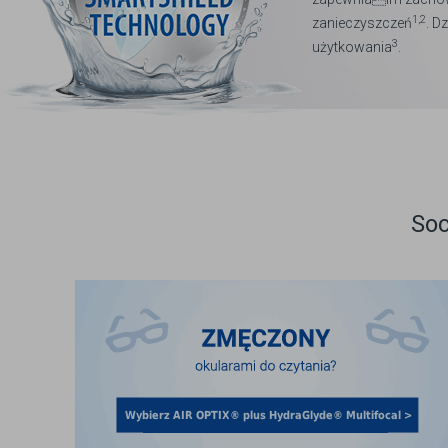
1,2
zanieczyszczeń
. D
3
użytkowania
.
So