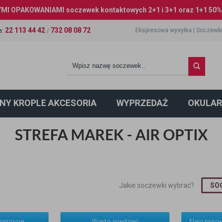
I OPAKOWANIAMI soczewek kontaktowych 2+1 i 3+1 oraz 1+1 50% 
22 113 44 42
732 08 08 72
Ekspresowa wysyłka
|
Soczewki
e
:
/
NY KROPLE AKCESORIA
WYPRZEDAŻ
OKULAR
STREFA MAREK - AIR OPTIX
Jakie soczewki wybrać?
SOC
romocje
Warto wiedzieć
Najczęści