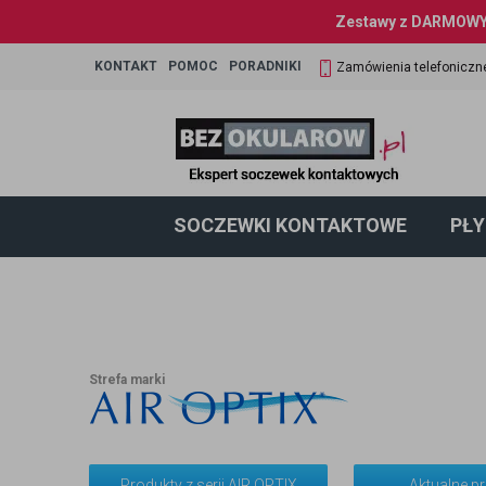
Zestawy z DARMOWYM
KONTAKT
POMOC
PORADNIKI
Zamówienia telefoniczn
SOCZEWKI KONTAKTOWE
PŁY
Strefa marki
Produkty z serii AIR OPTIX
Aktualne p