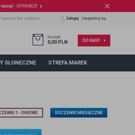
taniej!
- SPRAWDŹ!
 toryczne bez czekania
Zaloguj
Zarejestruj się
Koszyk:
DO KASY
0,00
PLN
Y SŁONECZNE
STREFA MAREK
ZEWKI 1 - DNIOWE
SOCZEWKI MIESIĘCZNE
ej zadawane pytania