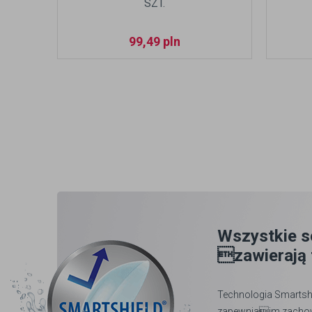
SZT.
99,49
pln
Wszystkie s
zawierają 
Technologia Smartshi
zapewniaim zachowan