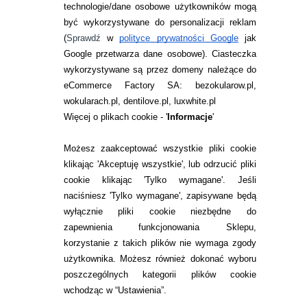
technologie/dane osobowe użytkowników mogą
JAK ZAMAWIAĆ?
być wykorzystywane do personalizacji reklam
ZWROTY I REKLAMACJA
(
Sprawdź
w
polityce prywatności Google
jak
Google przetwarza dane osobowe
). Ciasteczka
WARUNKI ZAKUPÓW
wykorzystywane są przez domeny należące do
eCommerce Factory SA: bezokularow.pl,
O NAS
wokularach.pl, dentilove.pl, luxwhite.pl
RANKINGI SOCZEWEK
Więcej o plikach cookie - '
Informacje
'
SOCZEWKI KOLOROWE
Możesz zaakceptować wszystkie pliki cookie
Zwrot (odstąpienie od umowy)
klikając 'Akceptuję wszystkie', lub odrzucić pliki
cookie klikając 'Tylko wymagane'. Jeśli
ZMIEŃ USTAWIENIA ZGODY NA CIASTECZKA
naciśniesz 'Tylko wymagane', zapisywane będą
wyłącznie pliki cookie niezbędne do
KONTAKT
zapewnienia funkcjonowania Sklepu,
korzystanie z takich plików nie wymaga zgody
telefon:
22 113 44 42
użytkownika. Możesz również dokonać wyboru
poszczególnych kategorii plików cookie
telefon:
wchodząc w “Ustawienia”.
732 08 08 72