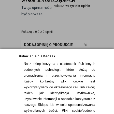
WYBÓR DLA OSZCZĘDNYCH
zobacz:
wszystkie opinie
Twoja opinia może
być pierwsza.
Pokazuje 0-0 z 0 opinii
DODAJ OPINIĘ O PRODUKCIE
Ustawienia ciasteczek
Nasz sklep korzysta z ciasteczek i/lub innych
podobnych technologii, które służą do
gromadzenia i przechowywania informacji.
Każdy konkretny plik cookie jest
wykorzystywany do określonego celu lub celów,
takich jak identyfikacja użytkownika,
uzyskiwanie informacji o sposobie korzystania z
naszego Sklepu lub w celu spersonalizowania
INFORMACJE KONTAKTOWE
wyświetlanych treści.
Pliki cookie/podobne