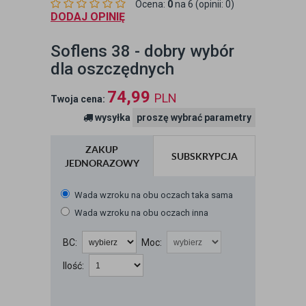
Ocena:
0
na 6 (opinii: 0)
DODAJ OPINIĘ
Soflens 38 - dobry wybór
dla oszczędnych
74,99
PLN
Twoja cena:
wysyłka
proszę wybrać parametry
ZAKUP
SUBSKRYPCJA
JEDNORAZOWY
Wada wzroku na obu oczach taka sama
Wada wzroku na obu oczach inna
BC:
Moc:
Ilość: