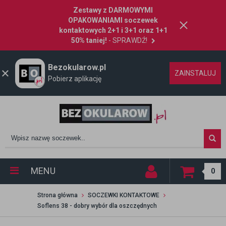
Zestawy z DARMOWYMI
OPAKOWANIAMI soczewek
kontaktowych 2+1 i 3+1 oraz 1+1
50% taniej!
- SPRAWDŹ!
Bezokularow.pl
ZAINSTALUJ
Pobierz aplikację
MENU
0
Strona główna
SOCZEWKI KONTAKTOWE
Soflens 38 - dobry wybór dla oszczędnych