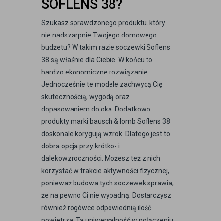
SOFLENS 38?
Szukasz sprawdzonego produktu, który
nie nadszarpnie Twojego domowego
budżetu? W takim razie soczewki Soflens
38 są właśnie dla Ciebie. W końcu to
bardzo ekonomiczne rozwiązanie.
Jednocześnie te modele zachwycą Cię
skutecznością, wygodą oraz
dopasowaniem do oka. Dodatkowo
produkty marki bausch & lomb Soflens 38
doskonale korygują wzrok. Dlatego jest to
dobra opcja przy krótko- i
dalekowzroczności. Możesz też z nich
korzystać w trakcie aktywności fizycznej,
ponieważ budowa tych soczewek sprawia,
że na pewno Ci nie wypadną. Dostarczysz
również rogówce odpowiednią ilość
powietrza. Ta uniwersalność w połączeniu